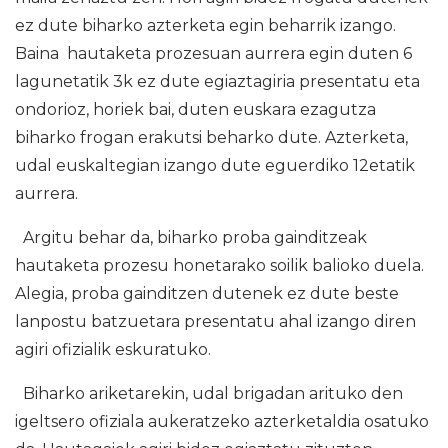
ez dute biharko azterketa egin beharrik izango.
Baina hautaketa prozesuan aurrera egin duten 6
lagunetatik 3k ez dute egiaztagiria presentatu eta
ondorioz, horiek bai, duten euskara ezagutza
biharko frogan erakutsi beharko dute. Azterketa,
udal euskaltegian izango dute eguerdiko 12etatik
aurrera.
Argitu behar da, biharko proba gainditzeak
hautaketa prozesu honetarako soilik balioko duela.
Alegia, proba gainditzen dutenek ez dute beste
lanpostu batzuetara presentatu ahal izango diren
agiri ofizialik eskuratuko.
Biharko ariketarekin, udal brigadan arituko den
igeltsero ofiziala aukeratzeko azterketaldia osatuko