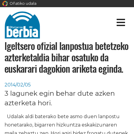
Oñatiko udala
Igeltsero ofizial lanpostua betetzeko
azterketaldia bihar osatuko da
euskarari dagokion ariketa eginda.
2014/02/05
3 lagunek egin behar dute azken
azterketa hori.
Udalak aldi baterako bete asmo duen lanpostu
honetarako, bigarren hizkuntza eskakizunaren
maila zehaztu zen. Hori agiri bidez frogatu dutenek