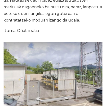
da. Hautagaiek agiri bidez egiaztatu zituzten
merituak dagoeneko baloratu dira, beraz, lanpostua
beteko duen langilea egun gutxi barru
kontratatzeko moduan izango da udala.
Iturria: Oñati irratia