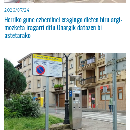
2026/07/24
Herriko gune ezberdinei eragingo dieten hiru argi-
mozketa iragarri ditu Oñargik datozen bi
astetarako