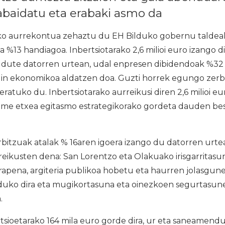
abaidatu eta erabaki asmo da
o aurrekontua zehaztu du EH Bilduko gobernu taldeak
a %13 handiagoa. Inbertsiotarako 2,6 milioi euro izango di
o dute datorren urtean, udal enpresen dibidendoak %32 
gin ekonomikoa aldatzen doa. Guzti horrek egungo zer
ratuko du. Inbertsiotarako aurreikusi diren 2,6 milioi eu
me etxea egitasmo estrategikorako gordeta dauden beste
rbitzuak atalak % 16aren igoera izango du datorren urtea
reikusten dena: San Lorentzo eta Olakuako irisgarritasun
apena, argiteria publikoa hobetu eta haurren jolasgu
uko dira eta mugikortasuna eta oinezkoen segurtasun
.
sioetarako 164 mila euro gorde dira, ur eta saneamend