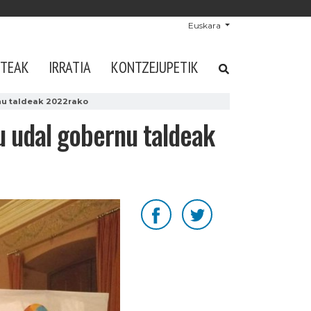
Euskara
STEAK
IRRATIA
KONTZEJUPETIK
nu taldeak 2022rako
u udal gobernu taldeak