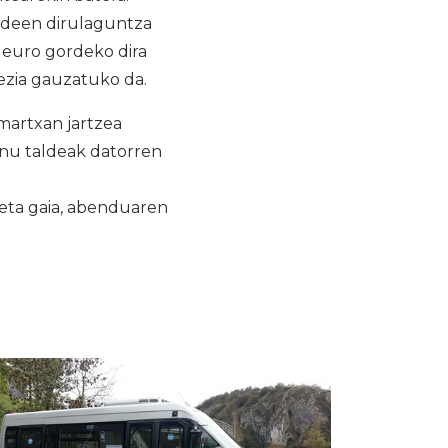
aldeen dirulaguntza
 euro gordeko dira
ezia gauzatuko da.
martxan jartzea
rnu taldeak datorren
 eta gaia, abenduaren