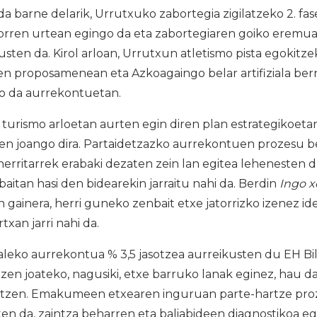
da barne delarik, Urrutxuko zabortegia zigilatzeko 2. fa
torren urtean egingo da eta zabortegiaren goiko eremua
sten da. Kirol arloan, Urrutxun atletismo pista egokitz
en proposamenean eta Azkoagaingo belar artifiziala berr
so da aurrekontuetan.
 turismo arloetan aurten egin diren plan estrategikoet
en joango dira. Partaidetzazko aurrekontuen prozesu be
herritarrek erabaki dezaten zein lan egitea lehenesten 
aitan hasi den bidearekin jarraitu nahi da. Berdin
Ingo x
n gainera, herri guneko zenbait etxe jatorrizko izenez id
xan jarri nahi da.
leko aurrekontua % 3,5 jasotzea aurreikusten du EH Bi
en joateko, nagusiki, etxe barruko lanak eginez, hau d
atzen. Emakumeen etxearen inguruan parte-hartze pro
ten da, zaintza beharren eta baliabideen diagnostikoa eg