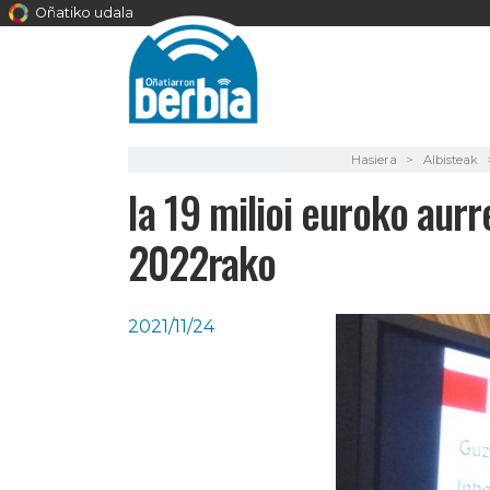
Oñatiko udala
Hasiera
Albisteak
Ia 19 milioi euroko au
2022rako
2021/11/24