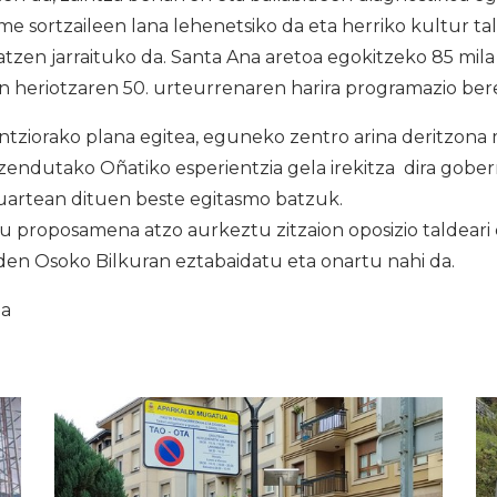
e sortzaileen lana lehenetsiko da eta herriko kultur t
tzen jarraituko da. Santa Ana aretoa egokitzeko 85 mila
n heriotzaren 50. urteurrenaren harira programazio ber
tziorako plana egitea, eguneko zentro arina deritzona 
zendutako Oñatiko esperientzia gela irekitza dira gobe
kuartean dituen beste egitasmo batzuk.
u proposamena atzo aurkeztu zitzaion oposizio taldeari
den Osoko Bilkuran eztabaidatu eta onartu nahi da.
ia