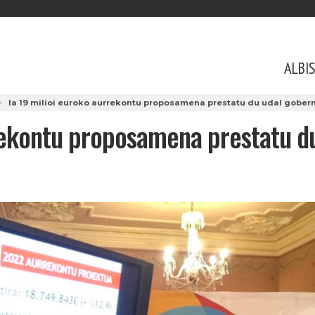
ALBI
Ia 19 milioi euroko aurrekontu proposamena prestatu du udal gober
rrekontu proposamena prestatu d