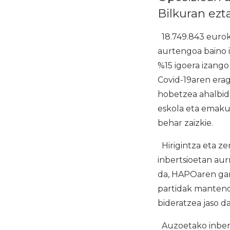
Bilkuran ezt
18.749.843 eurok
aurtengoa baino i
%15 igoera izang
Covid-19aren era
hobetzea ahalbide
eskola eta emaku
behar zaizkie.
Hirigintza eta ze
inbertsioetan aur
da, HAPOaren gar
partidak mantend
bideratzea jaso da
Auzoetako inbert