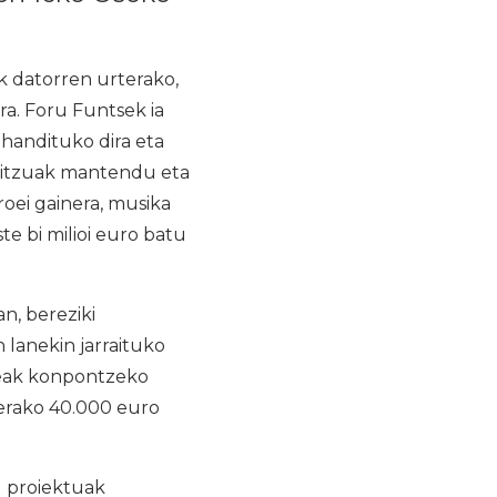
 datorren urterako,
ra. Foru Funtsek ia
handituko dira eta
bitzuak mantendu eta
roei gainera, musika
 bi milioi euro batu
n, bereziki
 lanekin jarraituko
neak konpontzeko
erako 40.000 euro
u proiektuak