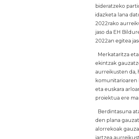
bideratzeko parti
idazketa lana da
2022rako aurreiku
jaso da EH Bildur
2022an egitea ja
Merkataritza eta
ekintzak gauzatz
aurreikusten da, 
komunitarioaren b
eta euskara arloa
proiektua ere mart
Berdintasuna ata
den plana gauzatz
alorrekoak gauz
jartzea aurreikus