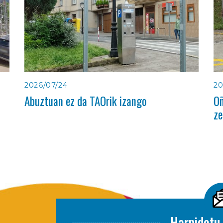
2026/07/24
20
Abuztuan ez da TAOrik izango
Oñ
ze
Harpidetu 