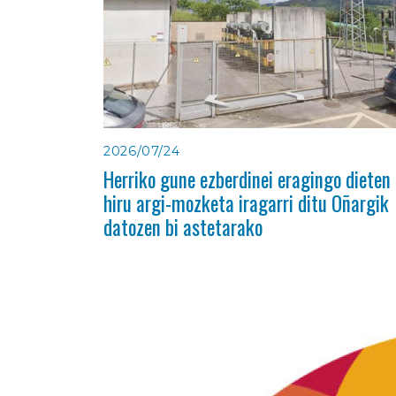
2026/07/24
Herriko gune ezberdinei eragingo dieten
hiru argi-mozketa iragarri ditu Oñargik
datozen bi astetarako