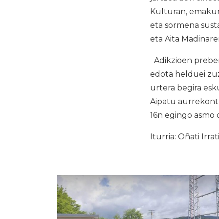
Kulturan, emakum
eta sormena susta
eta Aita Madinare
Adikzioen preben
edota helduei zu
urtera begira es
Aipatu aurrekont
16n egingo asmo 
Iturria: Oñati Irrat