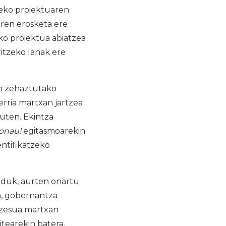
seko proiektuaren
ren erosketa ere
eko proiektua abiatzea
itzeko lanak ere
an zehaztutako
rria martxan jartzea
duten. Ekintza
onau!
egitasmoarekin
entifikatzeko
lduk, aurten onartu
a, gobernantza
zesua martxan
itearekin batera.