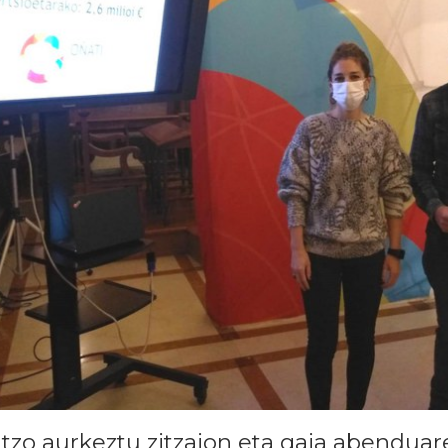
atzo aurkeztu zitzaion eta gaia abendua