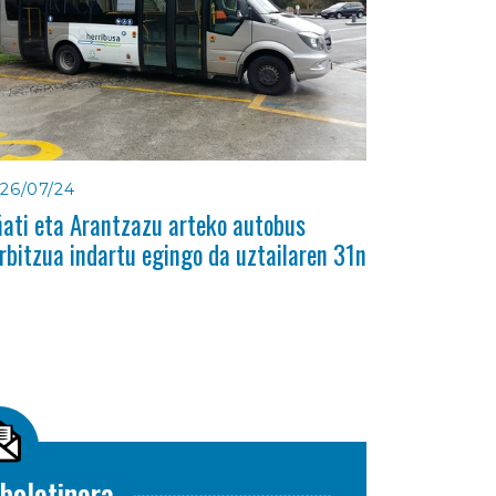
26/07/24
ati eta Arantzazu arteko autobus
rbitzua indartu egingo da uztailaren 31n
boletinera