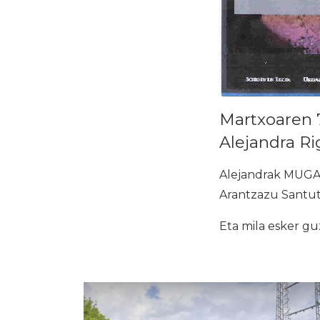
Martxoaren 
Alejandra Ri
Alejandrak MUGA
Arantzazu Santut
Eta mila esker gu