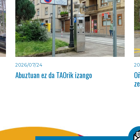
2026/07/24
20
Abuztuan ez da TAOrik izango
Oñ
ze