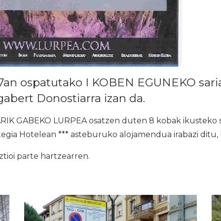
7an ospatutako I KOBEN EGUNEKO saria
gabert Donostiarra izan da.
RIK GABEKO LURPEA osatzen duten 8 kobak ikusteko s
egia Hotelean *** asteburuko alojamendua irabazi ditu,
ztioi parte hartzearren.