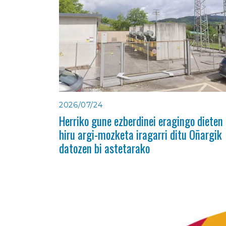
2026/07/24
Herriko gune ezberdinei eragingo dieten
hiru argi-mozketa iragarri ditu Oñargik
datozen bi astetarako