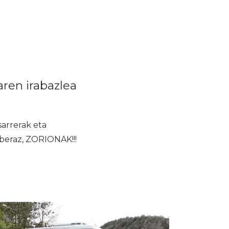
ren irabazlea
arrerak eta
 beraz, ZORIONAK!!!