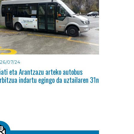
26/07/24
ati eta Arantzazu arteko autobus
rbitzua indartu egingo da uztailaren 31n