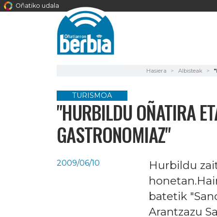
Oñatiko udala
Hasiera
Albisteak
TURISMOA
"HURBILDU OÑATIRA E
GASTRONOMIAZ"
2009/06/10
Hurbildu zai
honetan.Hai
batetik "Sanc
Arantzazu Sa