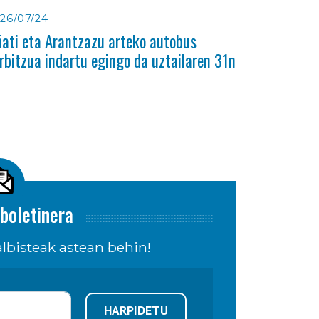
26/07/24
ati eta Arantzazu arteko autobus
rbitzua indartu egingo da uztailaren 31n
boletinera
lbisteak astean behin!
HARPIDETU