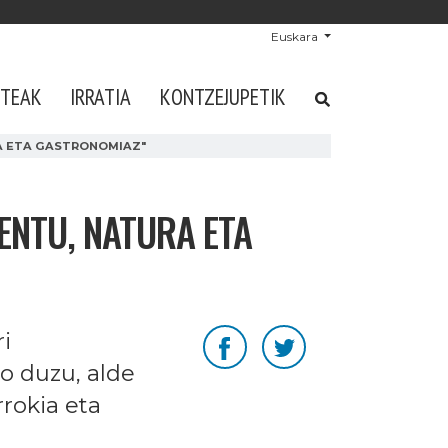
Euskara
STEAK
IRRATIA
KONTZEJUPETIK
A ETA GASTRONOMIAZ"
ENTU, NATURA ETA
i
o duzu, alde
rrokia eta