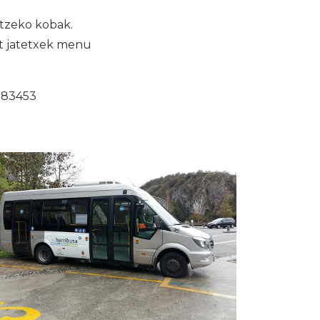
utzeko kobak.
at jatetxek menu
783453