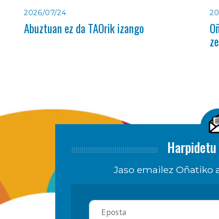
2026/07/24
20
Abuztuan ez da TAOrik izango
Oñ
ze
Harpidetu 
Jaso emailez Oñatiko a