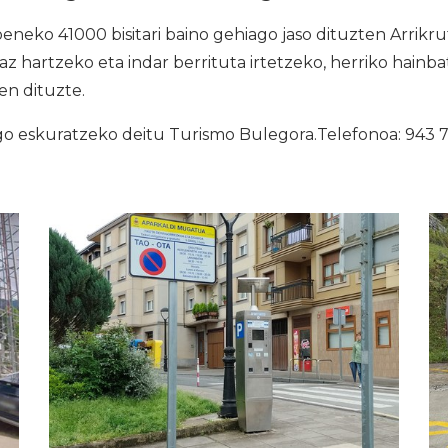
oeneko 41000 bisitari baino gehiago jaso dituzten Arrikr
z hartzeko eta indar berrituta irtetzeko, herriko hainb
en dituzte.
go eskuratzeko deitu Turismo Bulegora.Telefonoa: 943 