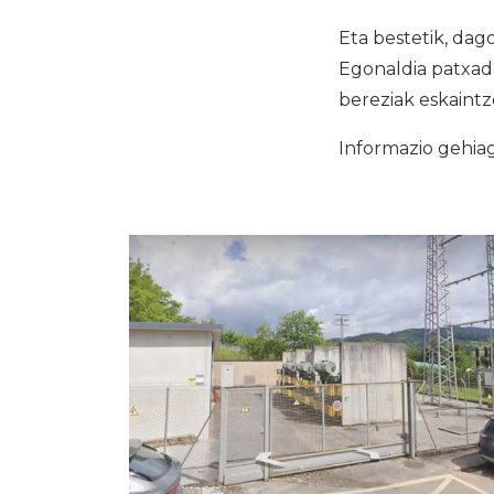
Eta bestetik, dag
Egonaldia patxada
bereziak eskaintz
Informazio gehia