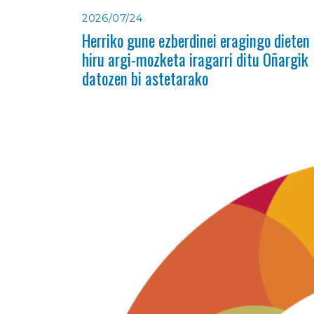
2026/07/24
Herriko gune ezberdinei eragingo dieten
hiru argi-mozketa iragarri ditu Oñargik
datozen bi astetarako