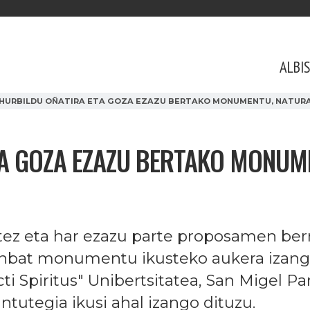
ALBI
"HURBILDU OÑATIRA ETA GOZA EZAZU BERTAKO MONUMENTU, NATUR
TA GOZA EZAZU BERTAKO MONUM
tez eta har ezazu parte proposamen berr
nbat monumentu ikusteko aukera izang
ti Spiritus" Unibertsitatea, San Migel Pa
ntutegia ikusi ahal izango dituzu.