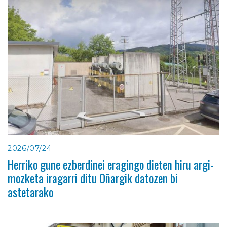
2026/07/24
Herriko gune ezberdinei eragingo dieten hiru argi-
mozketa iragarri ditu Oñargik datozen bi
astetarako