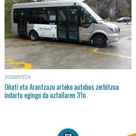
2026/07/24
Oñati eta Arantzazu arteko autobus zerbitzua
indartu egingo da uztailaren 31n