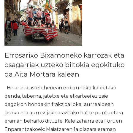
Errosarixo Bixamoneko karrozak eta
osagarriak uzteko biltokia egokituko
da Aita Mortara kalean
Bihar eta astelehenean erdiguneko kaleetako
denda, taberna, jatetxe eta elkarteei ez zaie
dagokion hondakin frakzioa lokal aurrealdean
jasoko eta aurrez jakinarazitako batze puntuetara
eraman beharko dituzte: Kale zaharra eta Foruen
Enparantzakoek: Maiatzaren 1a plazara eraman