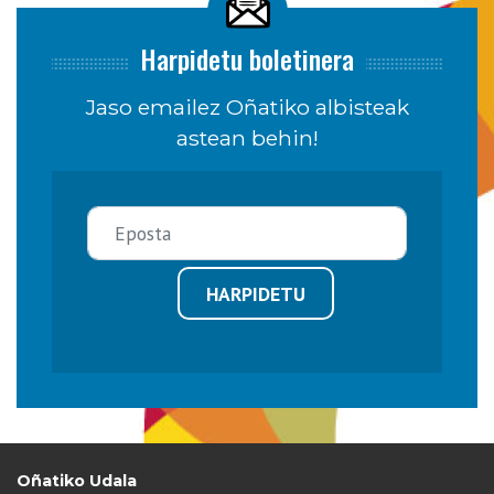
Harpidetu boletinera
Jaso emailez Oñatiko albisteak
astean behin!
HARPIDETU
Oñatiko Udala