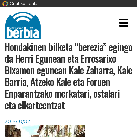
Oñatiko udala
Hondakinen bilketa “berezia” egingo
da Herri Egunean eta Errosarixo
Bixamon egunean Kale Zaharra, Kale
Barria, Atzeko Kale eta Foruen
Enparantzako merkatari, ostalari
eta elkarteentzat
2015/10/02