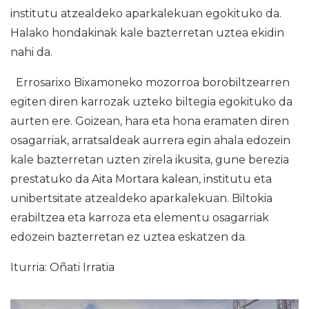
institutu atzealdeko aparkalekuan egokituko da.
Halako hondakinak kale bazterretan uztea ekidin
nahi da.
Errosarixo Bixamoneko mozorroa borobiltzearren
egiten diren karrozak uzteko biltegia egokituko da
aurten ere. Goizean, hara eta hona eramaten diren
osagarriak, arratsaldeak aurrera egin ahala edozein
kale bazterretan uzten zirela ikusita, gune berezia
prestatuko da Aita Mortara kalean, institutu eta
unibertsitate atzealdeko aparkalekuan. Biltokia
erabiltzea eta karroza eta elementu osagarriak
edozein bazterretan ez uztea eskatzen da.
Iturria: Oñati Irratia