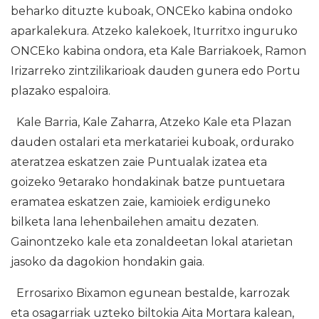
beharko dituzte kuboak, ONCEko kabina ondoko
aparkalekura. Atzeko kalekoek, Iturritxo inguruko
ONCEko kabina ondora, eta Kale Barriakoek, Ramon
Irizarreko zintzilikarioak dauden gunera edo Portu
plazako espaloira.
Kale Barria, Kale Zaharra, Atzeko Kale eta Plazan
dauden ostalari eta merkatariei kuboak, ordurako
ateratzea eskatzen zaie Puntualak izatea eta
goizeko 9etarako hondakinak batze puntuetara
eramatea eskatzen zaie, kamioiek erdiguneko
bilketa lana lehenbailehen amaitu dezaten.
Gainontzeko kale eta zonaldeetan lokal atarietan
jasoko da dagokion hondakin gaia.
Errosarixo Bixamon egunean bestalde, karrozak
eta osagarriak uzteko biltokia Aita Mortara kalean,