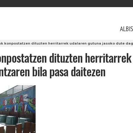
ALBI
 konpostatzen dituzten herritarrek udalaren gutuna jasoko dute dago
npostatzen dituzten herritarrek
ntzaren bila pasa daitezen