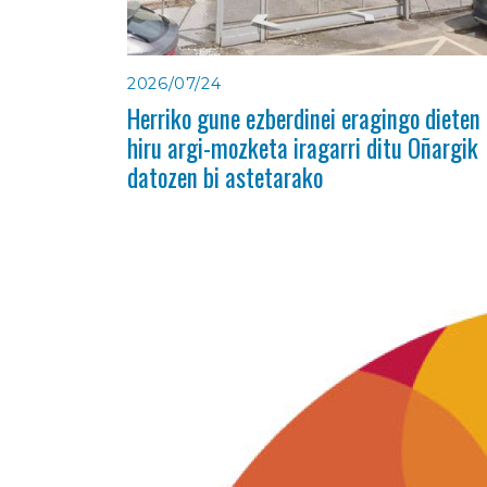
2026/07/24
Herriko gune ezberdinei eragingo dieten
hiru argi-mozketa iragarri ditu Oñargik
datozen bi astetarako