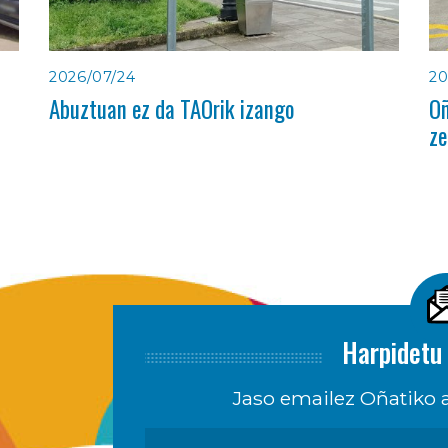
2026/07/24
20
Abuztuan ez da TAOrik izango
Oñ
ze
Harpidetu 
Jaso emailez Oñatiko a