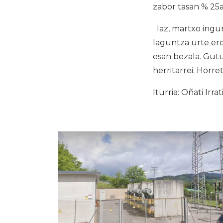
zabor tasan % 25
Iaz, martxo ingur
laguntza urte erd
esan bezala. Gutu
herritarrei. Horr
Iturria: Oñati Irrat