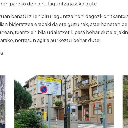
aren pareko den diru laguntza jasoko dute.
uan banatu ziren diru laguntza honi dagozkion txantxia
ian bideratzea erabaki da eta gutunak, aste honetan be
nean, txantxien bila udaletxetik pasa behar dutela jakin
etarako, nortasun agiria aurkeztu behar dute.
ia