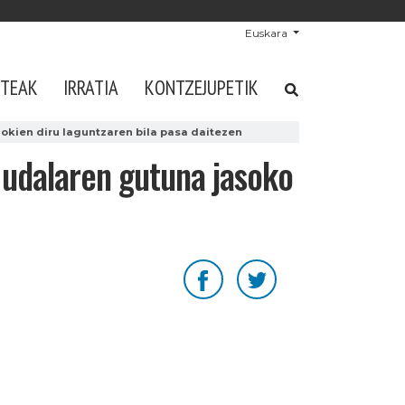
Euskara
STEAK
IRRATIA
KONTZEJUPETIK
kien diru laguntzaren bila pasa daitezen
 udalaren gutuna jasoko