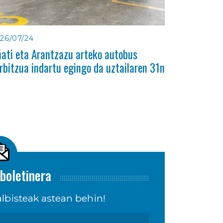
26/07/24
ati eta Arantzazu arteko autobus
rbitzua indartu egingo da uztailaren 31n
boletinera
lbisteak astean behin!