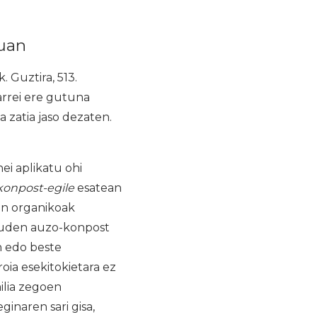
tuan
 Guztira, 513.
arrei ere gutuna
a zatia jaso dezaten.
i aplikatu ohi
konpost-egile
esatean
in organikoak
dauden auzo-konpost
n edo beste
ia esekitokietara ez
ilia zegoen
inaren sari gisa,