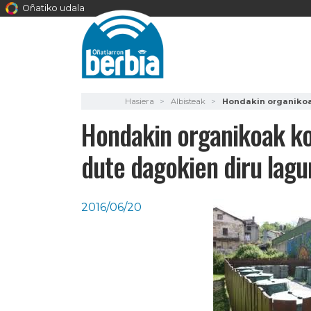
Oñatiko udala
Hasiera
Albisteak
Hondakin organikoak
Hondakin organikoak ko
dute dagokien diru lagu
2016/06/20