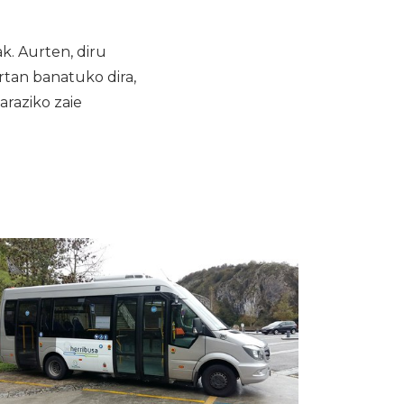
k. Aurten, diru
rtan banatuko dira,
araziko zaie