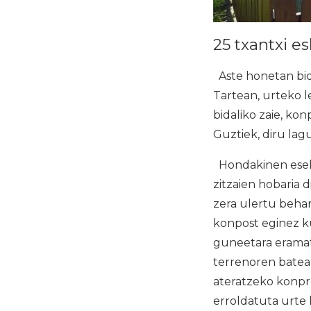
25 txantxi e
Aste honetan bida
Tartean, urteko 
bidaliko zaie, ko
Guztiek, diru lag
Hondakinen eseki
zitzaien hobaria 
zera ulertu behar
konpost eginez k
guneetara eramat
terrenoren batean
ateratzeko konpro
erroldatuta urte 