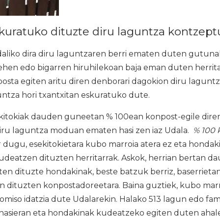
skuratuko dituzte diru laguntza kontzep
liko dira diru laguntzaren berri ematen duten gutunak.
lehen edo bigarren hiruhilekoan baja eman duten herrit
nposta egiten aritu diren denborari dagokion diru laguntz
untza hori txantxitan eskuratuko dute.
tokiak dauden guneetan % 100ean konpost-egile direne
diru laguntza moduan ematen hasi zen iaz Udala.
% 100 
 dugu, esekitokietara kubo marroia atera ez eta hondak
udeatzen dituzten herritarrak. Askok, herrian bertan 
en dituzte hondakinak, beste batzuk berriz, baserrieta
 dituzten konpostadoreetara. Baina guztiek, kubo marro
miso idatzia dute Udalarekin. Halako 513 lagun edo fam
hasieran eta hondakinak kudeatzeko egiten duten ahaleg