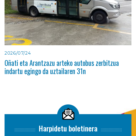
2026/07/24
Oñati eta Arantzazu arteko autobus zerbitzua
indartu egingo da uztailaren 31n
Harpidetu boletinera