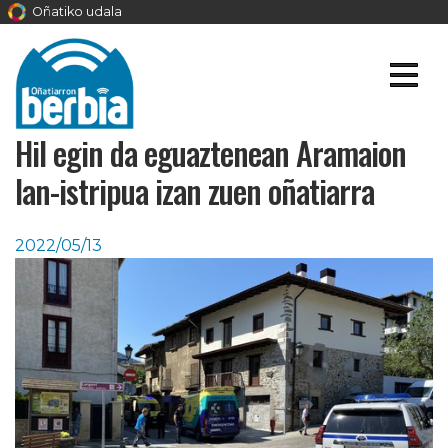
Oñatiko udala
Hil egin da eguaztenean Aramaion
lan-istripua izan zuen oñatiarra
2022/05/13