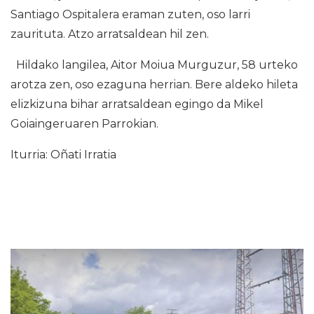
Santiago Ospitalera eraman zuten, oso larri
zaurituta. Atzo arratsaldean hil zen.
Hildako langilea, Aitor Moiua Murguzur, 58 urteko
arotza zen, oso ezaguna herrian. Bere aldeko hileta
elizkizuna bihar arratsaldean egingo da Mikel
Goiaingeruaren Parrokian.
Iturria: Oñati Irratia