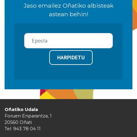
Jaso emailez Oñatiko albisteak
astean behin!
HARPIDETU
Oñatiko Udala
Foruen Enparantza, 1
20560 Oñati
Tel: 943 78 04 11