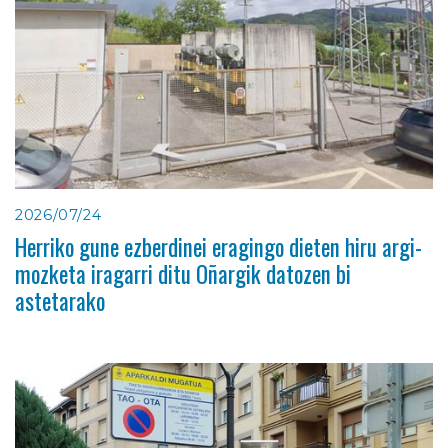
2026/07/24
Herriko gune ezberdinei eragingo dieten hiru argi-
mozketa iragarri ditu Oñargik datozen bi
astetarako