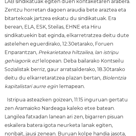
LAB sindikatuak egiten duen kontaketaren arabera.
Zentzu horretan dagoen araudia bete araztea eta
bitartekoak jartzea eskatu du sindikatuak. Era
berean, ELA, ESK, Steilas, EHNE eta Hiru
sindikatuekin bat eginda, elkarretratzea deitu dute
astelehen eguerdirako, 12:30etarako, Foruen
Enparantzan,
Prekarietatea hiltzailea, lan istripu
gehiagorik ez!
lelopean. Deba bailarako Kontseilu
Sozialistak berriz, gaur arratsalderako, 18.30tarako
deitu du elkarretaratzea plazan bertan,
Biolentzia
kapitalistari aurre egin
lemapean
.
Istripua asteazken goizean, 11:15 inguruan gertatu
zen Aramaioko Nardeaga kaleko etxe batean.
Langilea fatxadan lanean ari zen, bigarren pisuan
eskailera batera igota neurketa lanak egiten,
nonbait, jausi zenean. Buruan kolpe handia jasota,