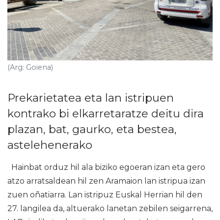
(Arg: Goiena)
Prekarietatea eta lan istripuen
kontrako bi elkarretaratze deitu dira
plazan, bat, gaurko, eta bestea,
astelehenerako
Hainbat orduz hil ala biziko egoeran izan eta gero
atzo arratsaldean hil zen Aramaion lan istripua izan
zuen oñatiarra. Lan istripuz Euskal Herrian hil den
27. langilea da, altuerako lanetan zebilen seigarrena,