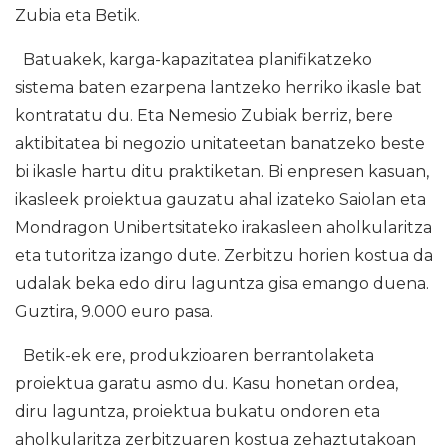
Zubia eta Betik.
Batuakek, karga-kapazitatea planifikatzeko
sistema baten ezarpena lantzeko herriko ikasle bat
kontratatu du. Eta Nemesio Zubiak berriz, bere
aktibitatea bi negozio unitateetan banatzeko beste
bi ikasle hartu ditu praktiketan. Bi enpresen kasuan,
ikasleek proiektua gauzatu ahal izateko Saiolan eta
Mondragon Unibertsitateko irakasleen aholkularitza
eta tutoritza izango dute. Zerbitzu horien kostua da
udalak beka edo diru laguntza gisa emango duena.
Guztira, 9.000 euro pasa.
Betik-ek ere, produkzioaren berrantolaketa
proiektua garatu asmo du. Kasu honetan ordea,
diru laguntza, proiektua bukatu ondoren eta
aholkularitza zerbitzuaren kostua zehaztutakoan