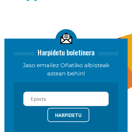
Harpidetu boletinera
Jaso emailez Oñatiko albisteak
astean behin!
HARPIDETU