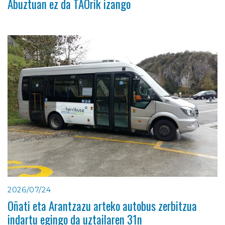
Abuztuan ez da TAOrik izango
2026/07/24
Oñati eta Arantzazu arteko autobus zerbitzua
indartu egingo da uztailaren 31n