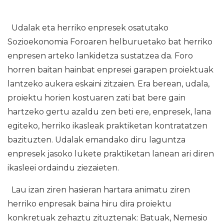
Udalak eta herriko enpresek osatutako
Sozioekonomia Foroaren helburuetako bat herriko
enpresen arteko lankidetza sustatzea da. Foro
horren baitan hainbat enpresei garapen proiektuak
lantzeko aukera eskaini zitzaien. Era berean, udala,
proiektu horien kostuaren zati bat bere gain
hartzeko gertu azaldu zen beti ere, enpresek, lana
egiteko, herriko ikasleak praktiketan kontratatzen
bazituzten. Udalak emandako diru laguntza
enpresek jasoko lukete praktiketan lanean ari diren
ikasleei ordaindu ziezaieten.
Lau izan ziren hasieran hartara animatu ziren
herriko enpresak baina hiru dira proiektu
konkretuak zehaztu zituztenak: Batuak, Nemesio