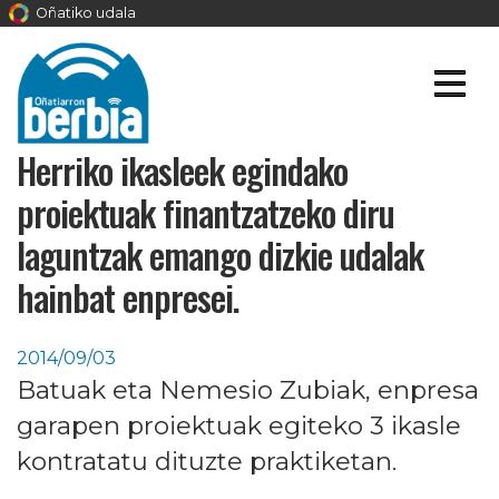
Oñatiko udala
Herriko ikasleek egindako
proiektuak finantzatzeko diru
laguntzak emango dizkie udalak
hainbat enpresei.
2014/09/03
Batuak eta Nemesio Zubiak, enpresa
garapen proiektuak egiteko 3 ikasle
kontratatu dituzte praktiketan.