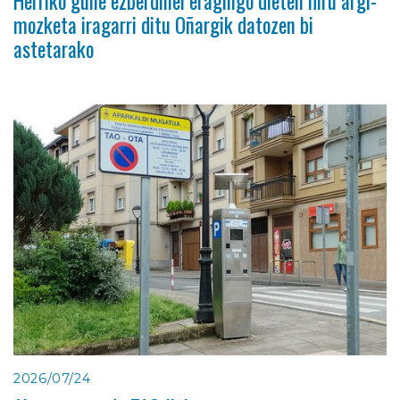
Herriko gune ezberdinei eragingo dieten hiru argi-
mozketa iragarri ditu Oñargik datozen bi
astetarako
2026/07/24