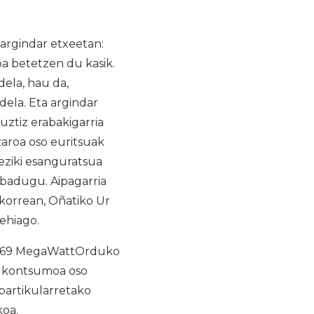
argindar etxeetan:
oa betetzen du kasik.
dela, hau da,
dela. Eta argindar
uztiz erabakigarria
zaroa oso euritsuak
eziki esanguratsua
 badugu. Aipagarria
okorrean, Oñatiko Ur
ehiago.
2.769 MegaWattOrduko
a kontsumoa oso
 partikularretako
koa.