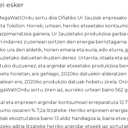
ei esker
egaWattOrdu sortu dira Oñatiko Ur Jauziak enpresako 
eta Tokillon. Horrek, urtean, herriko etxeetako kontsum
azpimarratzea gainera, Ur Jauzietako produkzioa garbia 
 indarrez zuzenean sortzen den energia berriztagarria 
ako ura den aldetik, honen emaria eta euria, edo elurra, g
uzietako datuetan ikusten denez. Urtarrila, otsaila eta a
ratuko duzuenez, eta argindar etxeetako produkzioa ber
abete horietan, are gehiago, 2020ko datuekin alderatzen
tailean ere, 2020ko produkzio datuak hobetu zirela. Or
gaWattOrdu sortu ziren iaz, aurreko urtean baino 562 g
kal eta enpresen argindar kontsumoari erreparatuta 1
umo osoaren % 7,2a litzateke. Herriko enpresen energi
ziak ekoiztutakoa baino 13 aldiz handiagoa ia, baina etxe
ko adina litzateke herriko argindar etxeek iaz sortuta