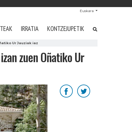
Euskara
STEAK
IRRATIA
KONTZEJUPETIK
atiko Ur Jauziak iaz
izan zuen Oñatiko Ur