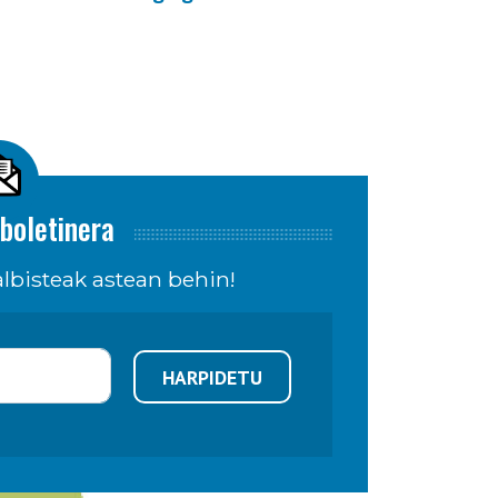
boletinera
lbisteak astean behin!
HARPIDETU