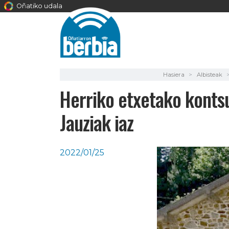
Oñatiko udala
Hasiera
Albisteak
Herriko etxetako konts
Jauziak iaz
2022/01/25