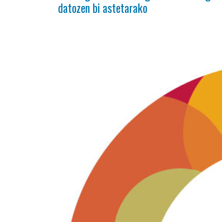
datozen bi astetarako