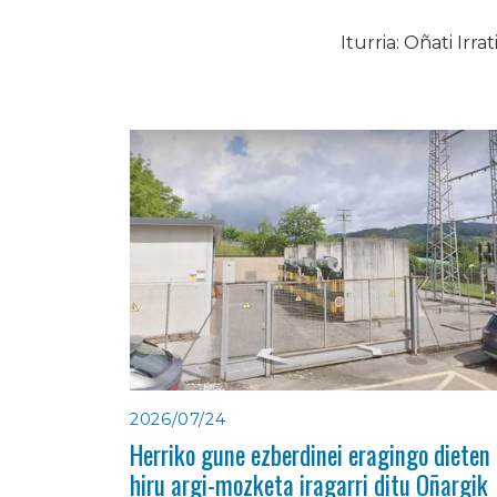
Iturria: Oñati Irrat
2026/07/24
Herriko gune ezberdinei eragingo dieten
hiru argi-mozketa iragarri ditu Oñargik