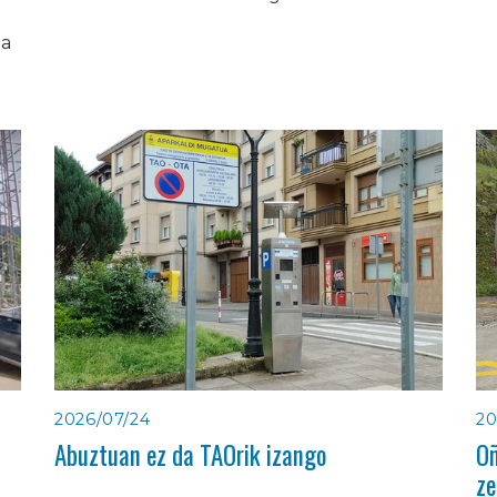
ia
2026/07/24
20
Abuztuan ez da TAOrik izango
Oñ
ze