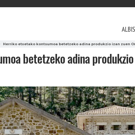
ALBI
Herriko etxetako kontsumoa betetzeko adina produkzio izan zuen Oñ
umoa betetzeko adina produkzio 