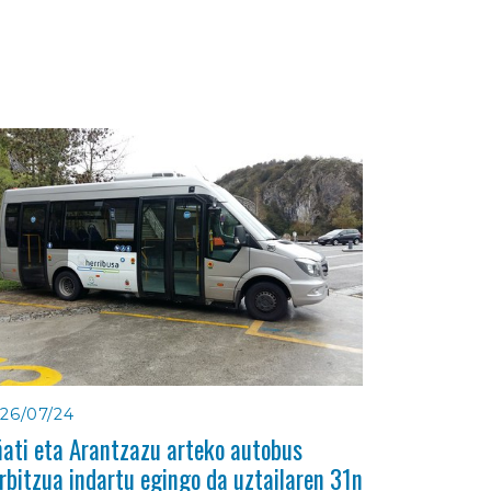
26/07/24
ati eta Arantzazu arteko autobus
rbitzua indartu egingo da uztailaren 31n