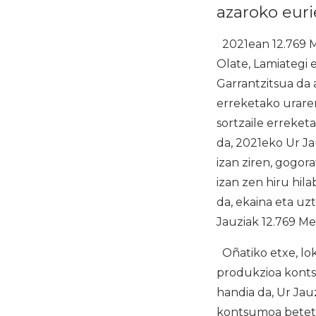
azaroko euri
2021ean 12.769 M
Olate, Lamiategi 
Garrantzitsua da 
erreketako uraren
sortzaile erreket
da, 2021eko Ur Ja
izan ziren, gogo
izan zen hiru hil
da, ekaina eta uz
Jauziak 12.769 Me
Oñatiko etxe, lo
produkzioa konts
handia da, Ur Jau
kontsumoa betetze