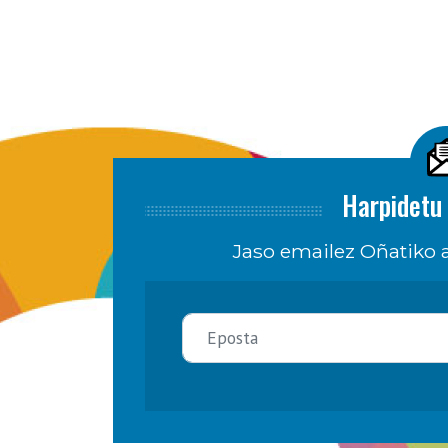
Harpidetu 
Jaso emailez Oñatiko a