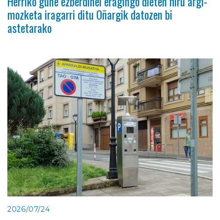
Herriko gune ezberdinei eragingo dieten hiru argi-
mozketa iragarri ditu Oñargik datozen bi
astetarako
2026/07/24