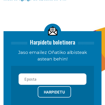
Harpidetu boletinera
Jaso emailez Oñatiko albisteak
astean behin!
HARPIDETU