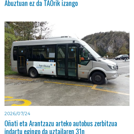
Abuztuan ez da TAOrik izango
2026/07/24
Oñati eta Arantzazu arteko autobus zerbitzua
indartu egingo da uztailaren 31n