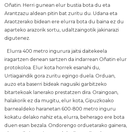
Oñatin. Herri gunean elur bustia bota du eta
Arantzazu aldean pitin bat zuritu du. Udana eta
Araotzerako bidean ere elurra bota du baina ez du
aparteko arazorik sortu, udaltzaingotik jakinarazi
digutenez.
Elurra 400 metro ingurura jaitsi daitekeela
iragartzen denean sartzen da indarrean Oñatin elur
protokoloa. Elur kota horrek esanahi du,
Urtiagaindik gora zuritu egingo duela. Orduan,
auzo eta baserri bideak nagusiki garbitzeko
bitartekoak lanerako prestatzen dira. Oraingoan,
halakorik ez da mugitu, elur kota, Gipuzkoako
barnealdeko haranetan 600-800 metro inguru
kokatu delako nahiz eta, elurra, beherago ere bota
duen esan bezala. Ondorengo orduetarako gainera,