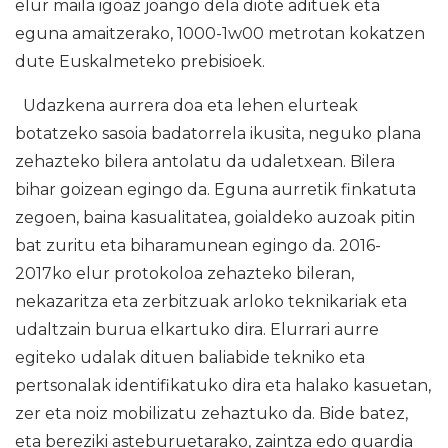
elur maila igoaz joango dela diote adituek eta
eguna amaitzerako, 1000-1w00 metrotan kokatzen
dute Euskalmeteko prebisioek.
Udazkena aurrera doa eta lehen elurteak
botatzeko sasoia badatorrela ikusita, neguko plana
zehazteko bilera antolatu da udaletxean. Bilera
bihar goizean egingo da. Eguna aurretik finkatuta
zegoen, baina kasualitatea, goialdeko auzoak pitin
bat zuritu eta biharamunean egingo da. 2016-
2017ko elur protokoloa zehazteko bileran,
nekazaritza eta zerbitzuak arloko teknikariak eta
udaltzain burua elkartuko dira. Elurrari aurre
egiteko udalak dituen baliabide tekniko eta
pertsonalak identifikatuko dira eta halako kasuetan,
zer eta noiz mobilizatu zehaztuko da. Bide batez,
eta bereziki asteburuetarako, zaintza edo guardia