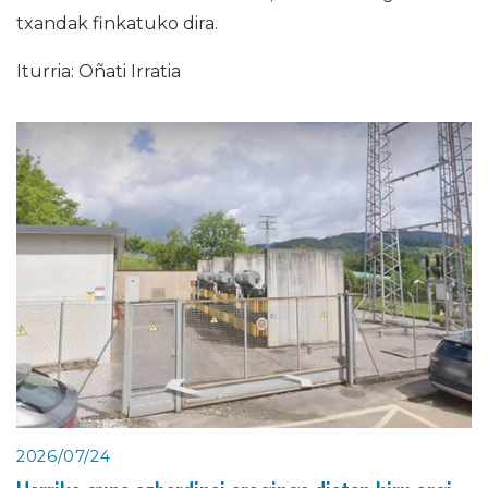
txandak finkatuko dira.
Iturria: Oñati Irratia
2026/07/24