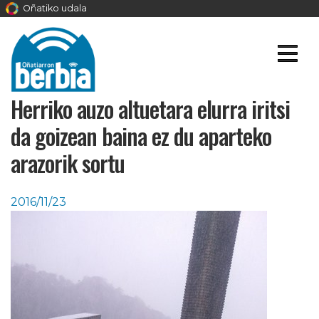
Oñatiko udala
Herriko auzo altuetara elurra iritsi
da goizean baina ez du aparteko
arazorik sortu
2016/11/23