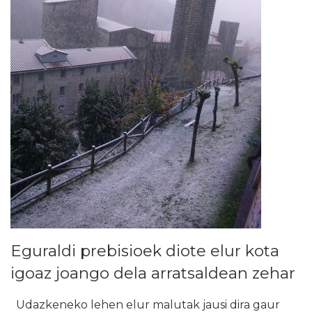
Eguraldi prebisioek diote elur kota
igoaz joango dela arratsaldean zehar
Udazkeneko lehen elur malutak jausi dira gaur