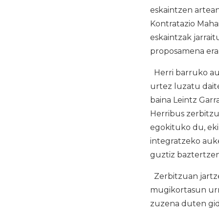
eskaintzen artean
Kontratazio Mahai
eskaintzak jarrai
proposamena era
Herri barruko au
urtez luzatu dait
baina Leintz Garr
Herribus zerbitz
egokituko du, ek
integratzeko auk
guztiz baztertzen
Zerbitzuan jartze
mugikortasun urr
zuzena duten gida