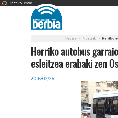
Oñatiko udala
Hasiera
Albisteak
Herriko a
Herriko autobus garraio
esleitzea erabaki zen O
2018/02/26