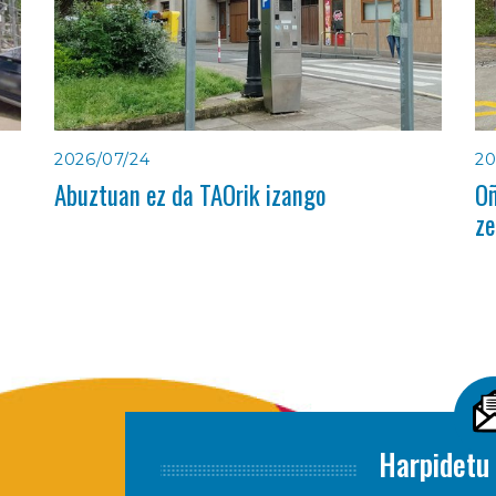
2026/07/24
20
Abuztuan ez da TAOrik izango
Oñ
ze
Harpidetu 