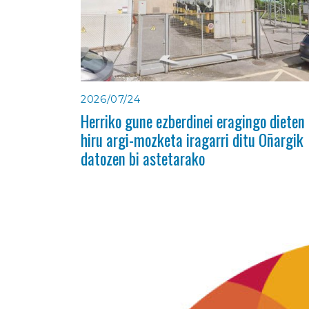
2026/07/24
Herriko gune ezberdinei eragingo dieten
hiru argi-mozketa iragarri ditu Oñargik
datozen bi astetarako