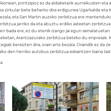
ionean, printzipioz ez da aldaketarik aurreikusten eta 
nea zirkular bete beharko dira erdigunea Ugarkalde eta
 bezala, eta San Martin auzoko zerbitzua ere mantenduko
erbitzua jarriko da eta abuztu erdiko asteetan zerbitzu
ten bada ere, ez du etenik izango jai egun seinalatuetan 
meketan, Arantzazurako zerbitzua beteko du enpresak.
giak bereizten dira, orain arte bezala. Oraindik ez da z
siko den herriko autobus zerbitzua eskaintzen baina last
ia