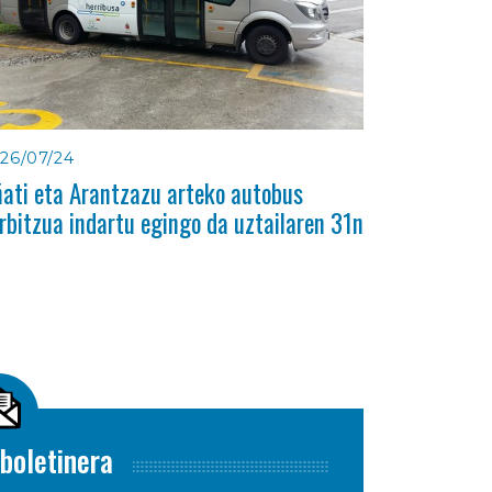
26/07/24
ati eta Arantzazu arteko autobus
rbitzua indartu egingo da uztailaren 31n
boletinera