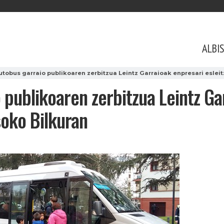
ALBI
utobus garraio publikoaren zerbitzua Leintz Garraioak enpresari eslei
 publikoaren zerbitzua Leintz Ga
soko Bilkuran