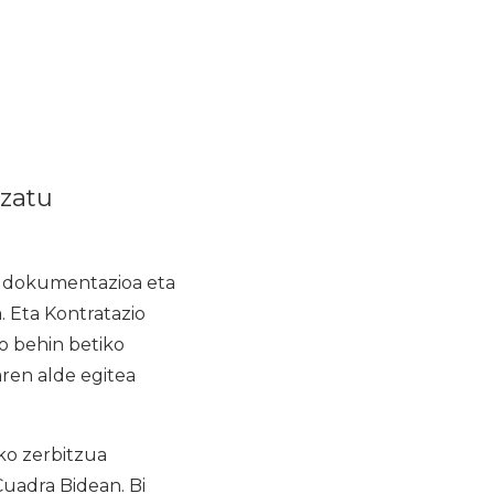
uzatu
o dokumentazioa eta
 Eta Kontratazio
o behin betiko
ren alde egitea
ko zerbitzua
Cuadra Bidean. Bi