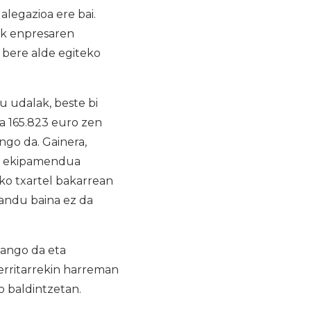
alegazioa ere bai.
oak enpresaren
 bere alde egiteko
 udalak, beste bi
ua 165.823 euro zen
ngo da. Gainera,
ko ekipamendua
o txartel bakarrean
landu baina ez da
zango da eta
erritarrekin harreman
o baldintzetan.