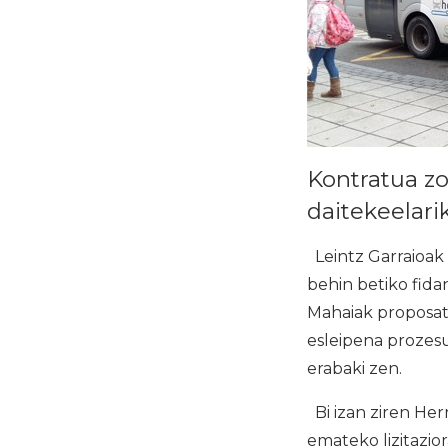
Kontratua zo
daitekeelari
Leintz Garraioak
behin betiko fida
Mahaiak proposat
esleipena prozes
erabaki zen.
Bi izan ziren He
emateko lizitazio