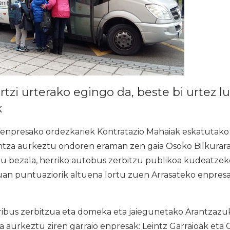
rtzi urterako egingo da, beste bi urtez l
k
 enpresako ordezkariek Kontratazio Mahaiak eskatutak
ntza aurkeztu ondoren eraman zen gaia Osoko Bilkurara.
u bezala, herriko autobus zerbitzu publikoa kudeatzek
uan puntuaziorik altuena lortu zuen Arrasateko enpresa
rribus zerbitzua eta domeka eta jaiegunetako Arantzazu
ra aurkeztu ziren garraio enpresak: Leintz Garraioak eta 