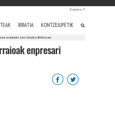
Euskara
STEAK
IRRATIA
KONTZEJUPETIK
tzea erabaki zen Osoko Bilkuran
rraioak enpresari