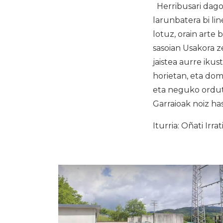
Herribusari dagok
larunbatera bi li
lotuz, orain arte
sasoian Usakora z
jaistea aurre ikus
horietan, eta do
eta neguko ordute
Garraioak noiz ha
Iturria: Oñati Irrat