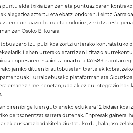
 puntu alde txikia izan zen eta puntuazioaren kontrako 
ak alegazioa aztertu eta ebatzi ondoren, Leintz Garrai
tu zuen puntuazio-buru eta ondorioz, zerbitzu esleipena
man zen Osoko Bilkurara.
tobus zerbitzu publikoa zortzi urterako kontratatuko du
ekeelarik. Lehen urterako ezarri zen lizitazio aurrekont
aioak enpresaren eskaintza onartuta 147.583 eurotan egi
urako jarriko dituen bi autobusetan txartelak kobratze
ipamenduak Lurraldebuseko plataforman eta Gipuzkoak
era emanez. Une honetan, udalak ez du integrazio hori 
.
n diren ibilgailuen gutxieneko edukiera 12 bidaiarikoa i
iko pertsonentzat sarrera dutenak. Enpresak gainera, h
riek euskaraz badakitela ziurtatuko du, hala jaso zelak