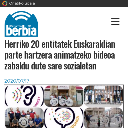
Oñatiko udala
Herriko 20 entitatek Euskaraldian
parte hartzera animatzeko bideoa
zabaldu dute sare sozialetan
2020/07/17