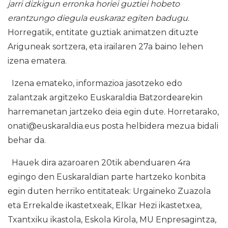
jarri dizkigun erronka horiei guztiei hobeto
erantzungo diegula euskaraz egiten badugu
.
Horregatik, entitate guztiak animatzen dituzte
Ariguneak sortzera, eta irailaren 27a baino lehen
izena ematera.
Izena emateko, informazioa jasotzeko edo
zalantzak argitzeko Euskaraldia Batzordearekin
harremanetan jartzeko deia egin dute. Horretarako,
onati@euskaraldia.eus posta helbidera mezua bidali
behar da.
Hauek dira azaroaren 20tik abenduaren 4ra
egingo den Euskaraldian parte hartzeko konbita
egin duten herriko entitateak: Urgaineko Zuazola
eta Errekalde ikastetxeak, Elkar Hezi ikastetxea,
Txantxiku ikastola, Eskola Kirola, MU Enpresagintza,