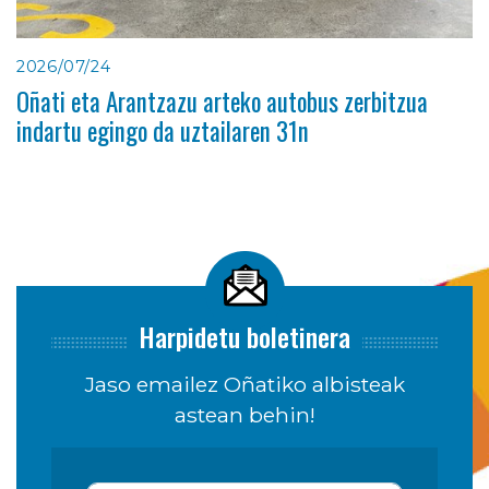
2026/07/24
Oñati eta Arantzazu arteko autobus zerbitzua
indartu egingo da uztailaren 31n
Harpidetu boletinera
Jaso emailez Oñatiko albisteak
astean behin!