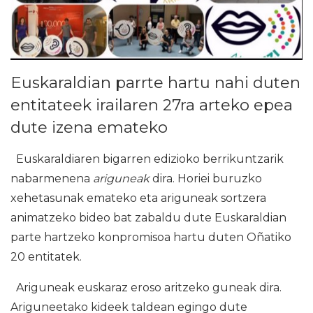
Euskaraldian parrte hartu nahi duten
entitateek irailaren 27ra arteko epea
dute izena emateko
Euskaraldiaren bigarren edizioko berrikuntzarik
nabarmenena
ariguneak
dira. Horiei buruzko
xehetasunak emateko eta ariguneak sortzera
animatzeko bideo bat zabaldu dute Euskaraldian
parte hartzeko konpromisoa hartu duten Oñatiko
20 entitatek.
Ariguneak euskaraz eroso aritzeko guneak dira.
Ariguneetako kideek taldean egingo dute