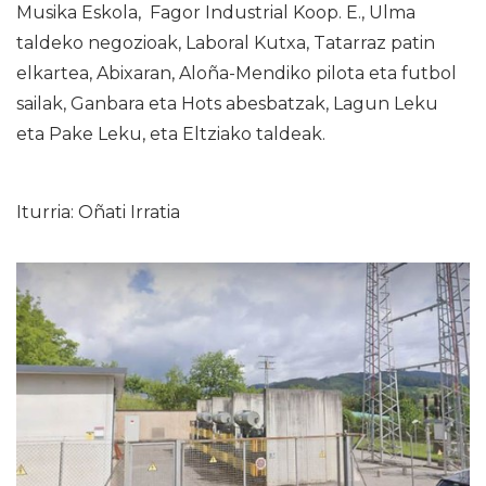
Musika Eskola, Fagor Industrial Koop. E., Ulma
taldeko negozioak, Laboral Kutxa, Tatarraz patin
elkartea, Abixaran, Aloña-Mendiko pilota eta futbol
sailak, Ganbara eta Hots abesbatzak, Lagun Leku
eta Pake Leku, eta Eltziako taldeak.
Iturria: Oñati Irratia