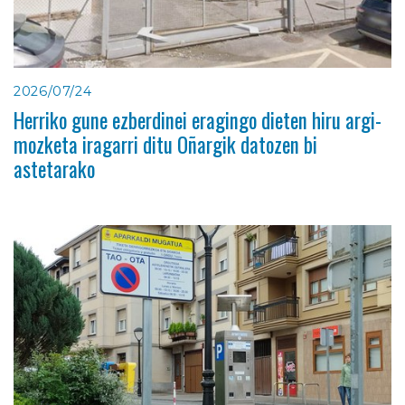
2026/07/24
Herriko gune ezberdinei eragingo dieten hiru argi-
mozketa iragarri ditu Oñargik datozen bi
astetarako