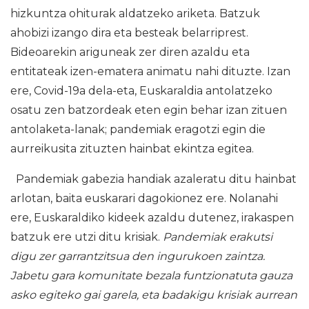
hizkuntza ohiturak aldatzeko ariketa. Batzuk
ahobizi izango dira eta besteak belarriprest.
Bideoarekin ariguneak zer diren azaldu eta
entitateak izen-ematera animatu nahi dituzte. Izan
ere, Covid-19a dela-eta, Euskaraldia antolatzeko
osatu zen batzordeak eten egin behar izan zituen
antolaketa-lanak; pandemiak eragotzi egin die
aurreikusita zituzten hainbat ekintza egitea.
Pandemiak gabezia handiak azaleratu ditu hainbat
arlotan, baita euskarari dagokionez ere. Nolanahi
ere, Euskaraldiko kideek azaldu dutenez, irakaspen
batzuk ere utzi ditu krisiak.
Pandemiak erakutsi
digu zer garrantzitsua den ingurukoen zaintza.
Jabetu gara komunitate bezala funtzionatuta gauza
asko egiteko gai garela, eta badakigu krisiak aurrean