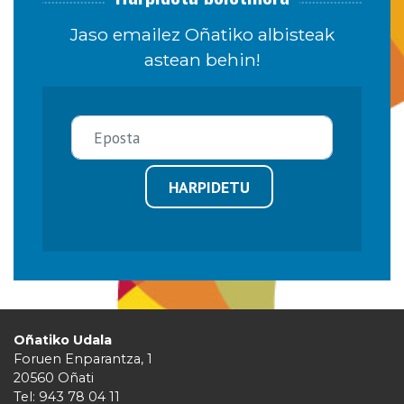
Jaso emailez Oñatiko albisteak
astean behin!
HARPIDETU
Oñatiko Udala
Foruen Enparantza, 1
20560 Oñati
Tel: 943 78 04 11