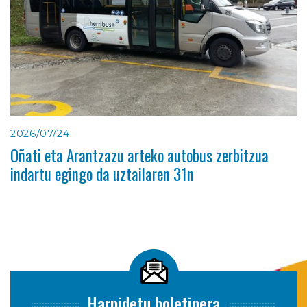
2026/07/24
Oñati eta Arantzazu arteko autobus zerbitzua
indartu egingo da uztailaren 31n
Harpidetu boletinera