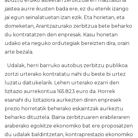
abuztu erdiko asteetan zerbitzuaren maiztasuna
jaistea aurre ikusten bada ere, ez du etenik izango
jai egun seinalatuetan izan ezik. Eta horietan, eta
domeketan, Arantzazurako zerbitzua bete beharko
du kontratatzen den enpresak. Kasu honetan
udako eta neguko ordutegiak bereizten dira, orain
arte bezala.
Udalak, herri barruko autobus zerbitzu publikoa
zortzi urterako kontratatu nahi du beste bi urtez
luzatu daitukelarik. Lehen urterako ezarri den
lizitazio aurrekontua 165.823 euro da. Horrek
esanahi du lizitaziora aurkezten diren enpresek
prezio horretatik beherako eskaintzak aurkeztu
beharko dituztela. Baina zerbitzuaren erabileraren
araberako egokitze ekonomiko bat ere proposatzen
du udalak baldintzetan, kontraprestazio ekonomiko