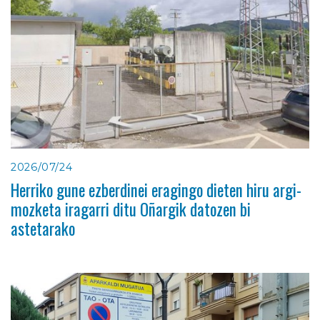
2026/07/24
Herriko gune ezberdinei eragingo dieten hiru argi-
mozketa iragarri ditu Oñargik datozen bi
astetarako