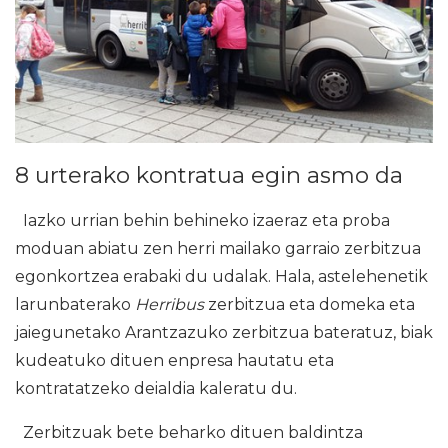
8 urterako kontratua egin asmo da
Iazko urrian behin behineko izaeraz eta proba
moduan abiatu zen herri mailako garraio zerbitzua
egonkortzea erabaki du udalak. Hala, astelehenetik
larunbaterako
Herribus
zerbitzua eta domeka eta
jaiegunetako Arantzazuko zerbitzua bateratuz, biak
kudeatuko dituen enpresa hautatu eta
kontratatzeko deialdia kaleratu du.
Zerbitzuak bete beharko dituen baldintza