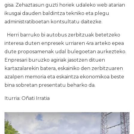
gisa. Zehaztasun guzti horiek udaleko web atarian
ikusgai dauden baldintza tekniko eta plegu
administratiboetan kontsultatu daitezke.
Herri barruko bi autobus zerbitzuak betetzeko
interesa duten enpresek urriaren 4ra arteko epea
dute proposamenak udal bulegoetan aurkezteko.
Enpresari buruzko agiriak jasotzen dituen
kartazalarekin batera, eskainiko den zerbitzuaren
azalpen memoria eta eskaintza ekonomikoa beste
bina sobretan presentatu beharko da.
Iturria: Oñati Irratia