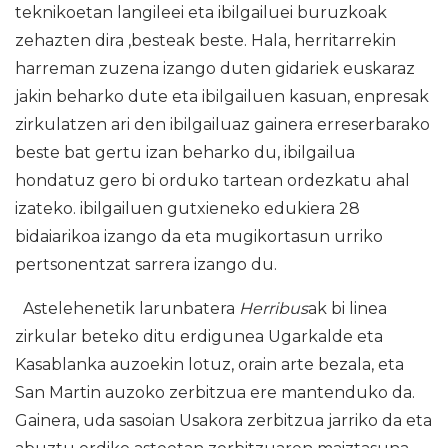
teknikoetan langileei eta ibilgailuei buruzkoak
zehazten dira ,besteak beste. Hala, herritarrekin
harreman zuzena izango duten gidariek euskaraz
jakin beharko dute eta ibilgailuen kasuan, enpresak
zirkulatzen ari den ibilgailuaz gainera erreserbarako
beste bat gertu izan beharko du, ibilgailua
hondatuz gero bi orduko tartean ordezkatu ahal
izateko. ibilgailuen gutxieneko edukiera 28
bidaiarikoa izango da eta mugikortasun urriko
pertsonentzat sarrera izango du.
Astelehenetik larunbatera
Herribus
ak bi linea
zirkular beteko ditu erdigunea Ugarkalde eta
Kasablanka auzoekin lotuz, orain arte bezala, eta
San Martin auzoko zerbitzua ere mantenduko da.
Gainera, uda sasoian Usakora zerbitzua jarriko da eta