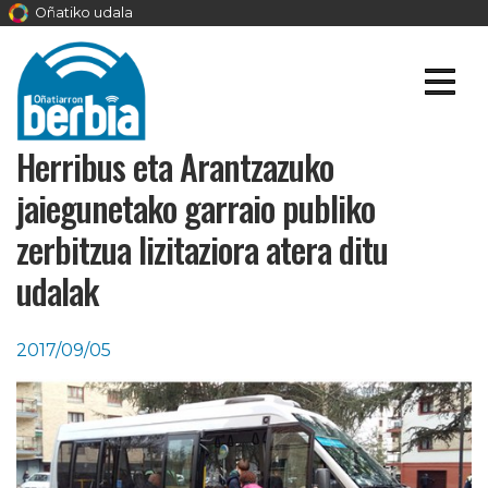
Oñatiko udala
Herribus eta Arantzazuko
jaiegunetako garraio publiko
zerbitzua lizitaziora atera ditu
udalak
2017/09/05