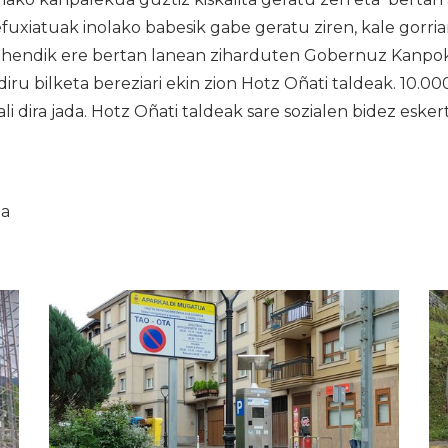
fuxiatuak inolako babesik gabe geratu ziren, kale gorri
lehendik ere bertan lanean ziharduten Gobernuz Kanp
diru bilketa bereziari ekin zion Hotz Oñati taldeak. 10.00
li dira jada. Hotz Oñati taldeak sare sozialen bidez eske
ia