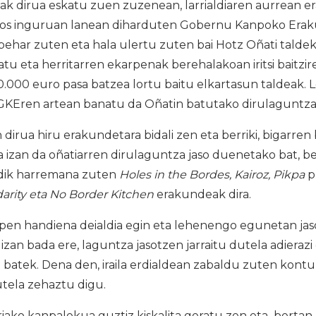
ak dirua eskatu zuen zuzenean, larrialdiaren aurrean 
sbos inguruan lanean diharduten Gobernu Kanpoko Erak
ehar zuten eta hala ulertu zuten bai Hotz Oñati taldek
atu eta herritarren ekarpenak berehalakoan iritsi baitzi
 10.000 euro pasa batzea lortu baitu elkartasun taldeak.
GKEren artean banatu da Oñatin batutako dirulaguntza
dirua hiru erakundetara bidali zen eta berriki, bigarren 
 izan da oñatiarren dirulaguntza jaso duenetako bat, b
ndik harremana zuten
Holes in the Bordes, Kairoz, Pikpa
p
arity eta No Border Kitchen
erakundeak dira.
pen handiena deialdia egin eta lehenengo egunetan jas
 izan bada ere, laguntza jasotzen jarraitu dutela adieraz
 batek. Dena den, iraila erdialdean zabaldu zuten kont
utela zehaztu digu.
iako kanpalekua guztiz kiskalita geratu zen eta bertan