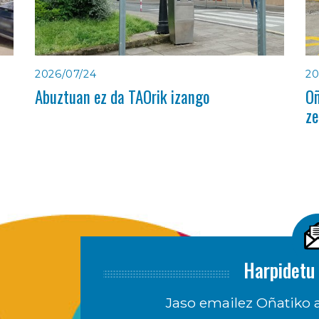
2026/07/24
20
Abuztuan ez da TAOrik izango
Oñ
ze
Harpidetu 
Jaso emailez Oñatiko a