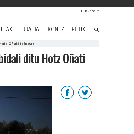
Euskara
STEAK
IRRATIA
KONTZEJUPETIK
Hotz Oñati taldeak
idali ditu Hotz Oñati