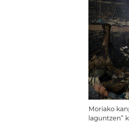
Moriako kan
laguntzen” 