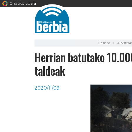
Oñatiko udala
Hasiera
Albisteak
Herrian batutako 10.000
taldeak
2020/11/09