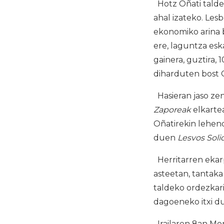
Hotz Oñati talde
ahal izateko. Le
ekonomiko arina b
ere, laguntza esk
gainera, guztira,
diharduten bost 
Hasieran jaso zen 
Zaporeak
elkartea
Oñatirekin lehe
duen
Lesvos Solid
Herritarren ekar
asteetan, tantaka
taldeko ordezkari
dagoeneko itxi d
Irailaren 8an Mor