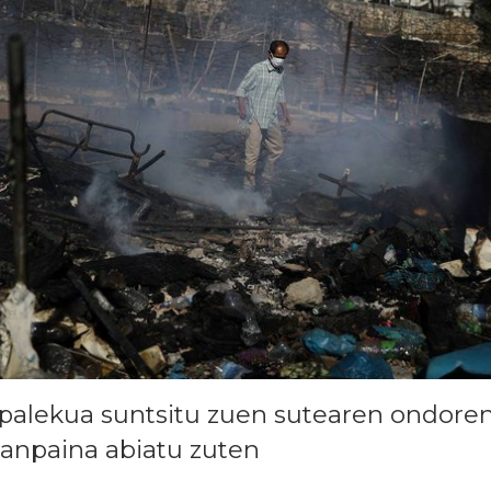
palekua suntsitu zuen sutearen ondore
kanpaina abiatu zuten