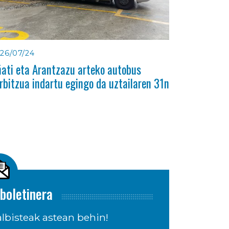
26/07/24
ati eta Arantzazu arteko autobus
rbitzua indartu egingo da uztailaren 31n
boletinera
lbisteak astean behin!