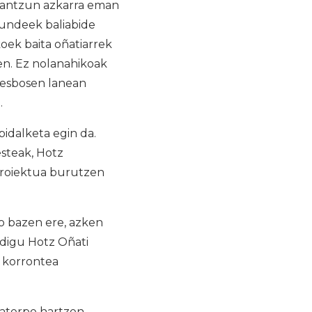
erantzun azkarra eman
undeek baliabide
oek baita oñatiarrek
ren. Ez nolanahikoak
 Lesbosen lanean
.
bidalketa egin da.
esteak, Hotz
roiektua burutzen
o bazen ere, azken
i digu Hotz Oñati
u korrontea
 aterpe hartzen