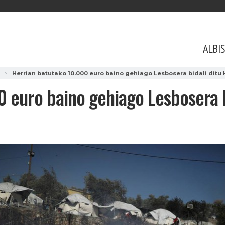
ALBI
Herrian batutako 10.000 euro baino gehiago Lesbosera bidali ditu 
 euro baino gehiago Lesbosera b