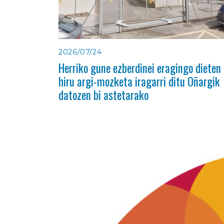
2026/07/24
Herriko gune ezberdinei eragingo dieten
hiru argi-mozketa iragarri ditu Oñargik
datozen bi astetarako