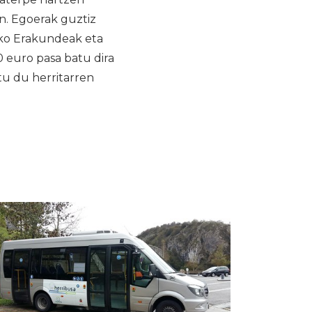
an. Egoerak guztiz
oko Erakundeak eta
0 euro pasa batu dira
rtu du herritarren