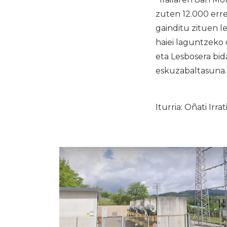
zuten 12.000 erre
gainditu zituen 
haiei laguntzeko 
eta Lesbosera bida
eskuzabaltasuna.
Iturria: Oñati Irrat