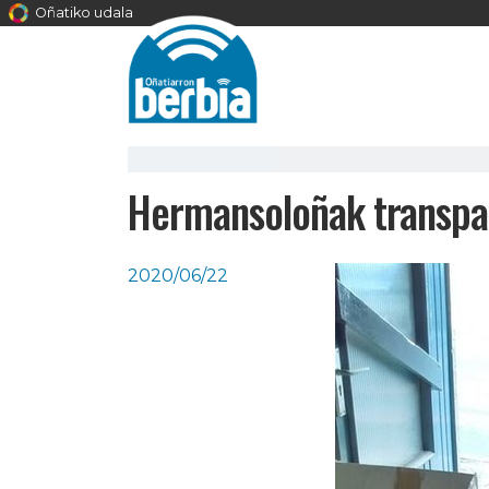
Oñatiko udala
Hermansoloñak transpal
2020/06/22