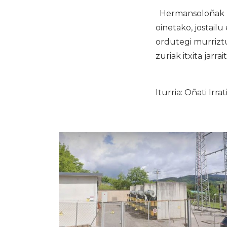
Hermansoloñak za
oinetako, jostail
ordutegi murriztu
zuriak itxita jarra
Iturria: Oñati Irrat