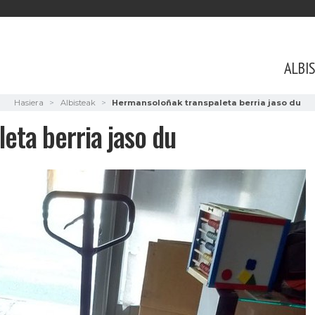
ALBI
Hasiera
Albisteak
Hermansoloñak transpaleta berria jaso du
eta berria jaso du