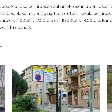
balik dauka berriro Kale Zaharreko 52an duen lokala e
u eta bestelako materiala hartzen dutela. Lokala berriro 
arekin, 11:00tatik 12:00tara eta 18:00tatik 19:00tara. Ka
itzen du oraindik.
ia