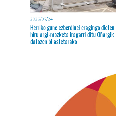
2026/07/24
Herriko gune ezberdinei eragingo dieten
hiru argi-mozketa iragarri ditu Oñargik
datozen bi astetarako