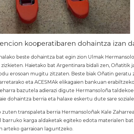
ncion kooperatibaren dohaintza izan d
 halako beste dohaintza bat egin zion Ulmak Hermansolo
zizkieten. Haietako bat Argentinara bidali zen, Oñatitik 
odu erosoan mugitu zitzaten. Beste biak Oñatin geratu
arretarako eta ACESMAk elikagaien bankuan erabiltzeko.
beharra bazutela adierazi digute Hermansoloña taldekoe
aie dohaintza berria eta halaxe eskertu dute sare soziale
zuten transpaleta berria Hermansoloñak Kale Zaharre
l barruko karga aldaketak egiteko edota materialen bat
n arteko garraioan laguntzeko.