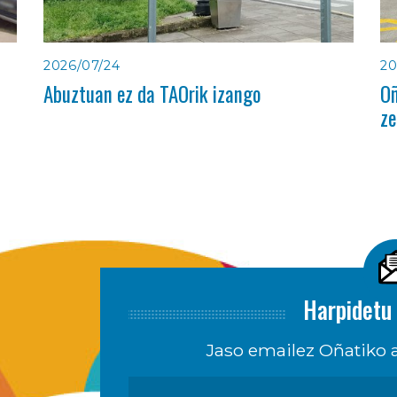
2026/07/24
20
Abuztuan ez da TAOrik izango
Oñ
ze
Harpidetu 
Jaso emailez Oñatiko a