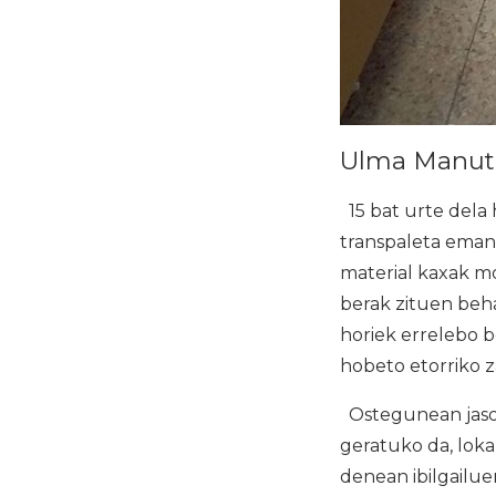
Ulma Manute
15 bat urte dela
transpaleta eman 
material kaxak m
berak zituen beh
horiek errelebo 
hobeto etorriko z
Ostegunean jaso 
geratuko da, loka
denean ibilgailue