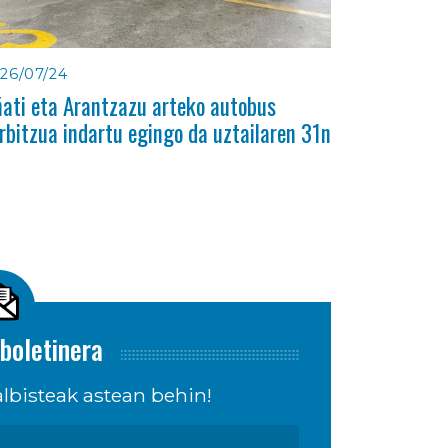
26/07/24
ati eta Arantzazu arteko autobus
rbitzua indartu egingo da uztailaren 31n
boletinera
lbisteak astean behin!