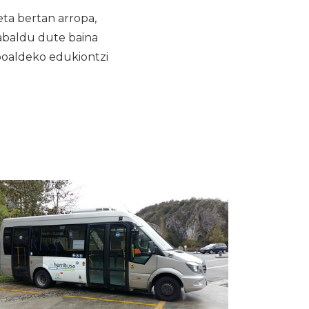
ta bertan arropa,
zabaldu dute baina
npoaldeko edukiontzi