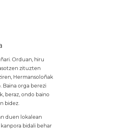
a
ñari. Orduan, hiru
jasotzen zituzten
 ziren, Hermansoloñak
 Baina orga berezi
k, beraz, ondo baino
n bidez.
an duen lokalean
 kanpora bidali behar