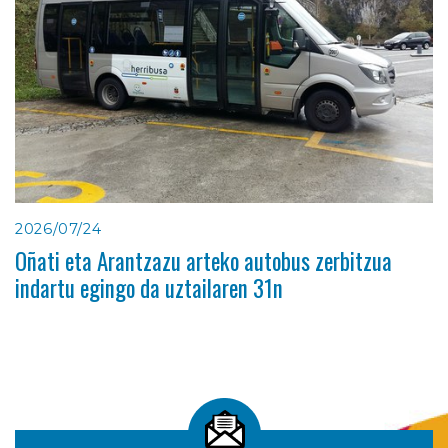
2026/07/24
Oñati eta Arantzazu arteko autobus zerbitzua
indartu egingo da uztailaren 31n