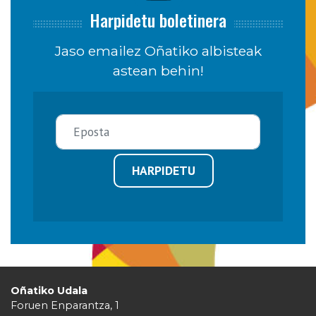
Harpidetu boletinera
Jaso emailez Oñatiko albisteak
astean behin!
HARPIDETU
Oñatiko Udala
Foruen Enparantza, 1