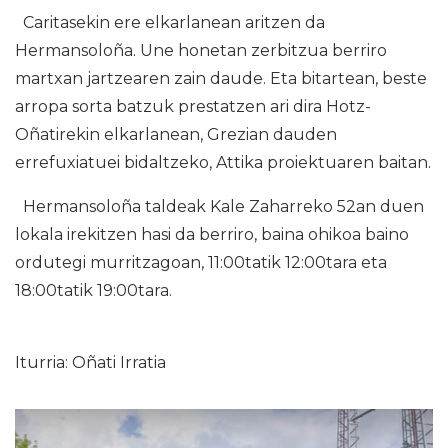
Caritasekin ere elkarlanean aritzen da
Hermansoloña. Une honetan zerbitzua berriro
martxan jartzearen zain daude. Eta bitartean, beste
arropa sorta batzuk prestatzen ari dira Hotz-
Oñatirekin elkarlanean, Grezian dauden
errefuxiatuei bidaltzeko, Attika proiektuaren baitan.
Hermansoloña taldeak Kale Zaharreko 52an duen
lokala irekitzen hasi da berriro, baina ohikoa baino
ordutegi murritzagoan, 11:00tatik 12:00tara eta
18:00tatik 19:00tara.
Iturria: Oñati Irratia