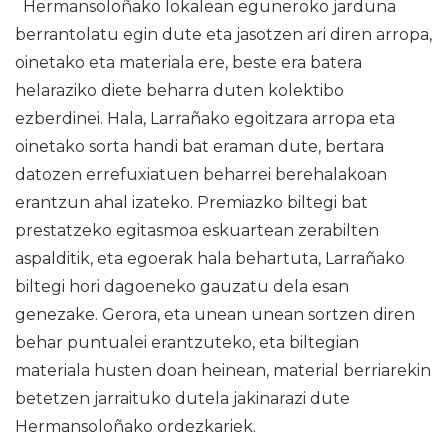
Hermansoloñako lokalean eguneroko jarduna
berrantolatu egin dute eta jasotzen ari diren arropa,
oinetako eta materiala ere, beste era batera
helaraziko diete beharra duten kolektibo
ezberdinei. Hala, Larrañako egoitzara arropa eta
oinetako sorta handi bat eraman dute, bertara
datozen errefuxiatuen beharrei berehalakoan
erantzun ahal izateko. Premiazko biltegi bat
prestatzeko egitasmoa eskuartean zerabilten
aspalditik, eta egoerak hala behartuta, Larrañako
biltegi hori dagoeneko gauzatu dela esan
genezake. Gerora, eta unean unean sortzen diren
behar puntualei erantzuteko, eta biltegian
materiala husten doan heinean, material berriarekin
betetzen jarraituko dutela jakinarazi dute
Hermansoloñako ordezkariek.