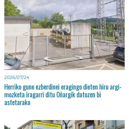
2026/07/24
Herriko gune ezberdinei eragingo dieten hiru argi-
mozketa iragarri ditu Oñargik datozen bi
astetarako