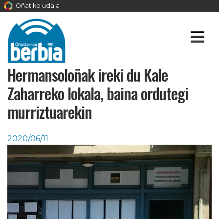
Oñatiko udala
Hermansoloñak ireki du Kale
Zaharreko lokala, baina ordutegi
murriztuarekin
2020/06/11