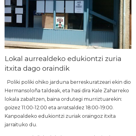
Lokal aurrealdeko edukiontzi zuria
itxita dago oraindik
Poliki poliki ohiko jarduna berreskuratzeari ekin dio
Hermansoloña taldeak, eta hasi dira Kale Zaharreko
lokala zabaltzen, baina ordutegi murriztuarekin:
goizez 11:00-12:00 eta arratsaldez 18:00-19:00.
Kanpoaldeko edukiontzi zuriak oraingoz itxita
jarraituko du.