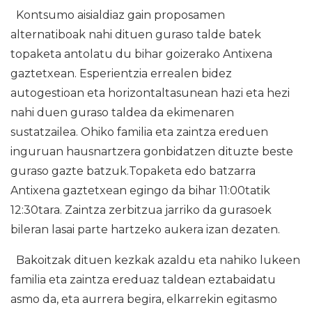
Kontsumo aisialdiaz gain proposamen
alternatiboak nahi dituen guraso talde batek
topaketa antolatu du bihar goizerako Antixena
gaztetxean. Esperientzia errealen bidez
autogestioan eta horizontaltasunean hazi eta hezi
nahi duen guraso taldea da ekimenaren
sustatzailea. Ohiko familia eta zaintza ereduen
inguruan hausnartzera gonbidatzen dituzte beste
guraso gazte batzuk.Topaketa edo batzarra
Antixena gaztetxean egingo da bihar 11:00tatik
12:30tara. Zaintza zerbitzua jarriko da gurasoek
bileran lasai parte hartzeko aukera izan dezaten.
Bakoitzak dituen kezkak azaldu eta nahiko lukeen
familia eta zaintza ereduaz taldean eztabaidatu
asmo da, eta aurrera begira, elkarrekin egitasmo