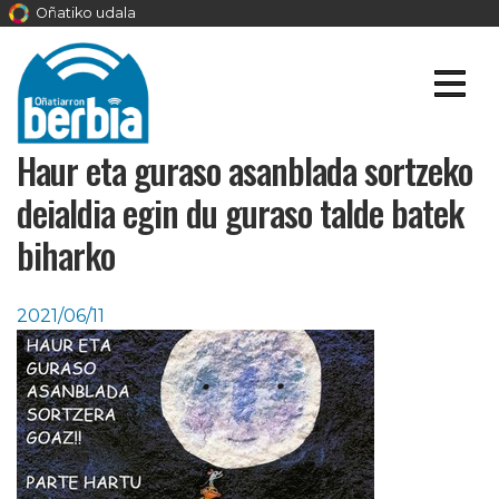
Oñatiko udala
Haur eta guraso asanblada sortzeko
deialdia egin du guraso talde batek
biharko
2021/06/11