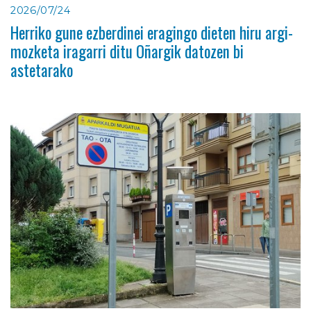
2026/07/24
Herriko gune ezberdinei eragingo dieten hiru argi-
mozketa iragarri ditu Oñargik datozen bi
astetarako