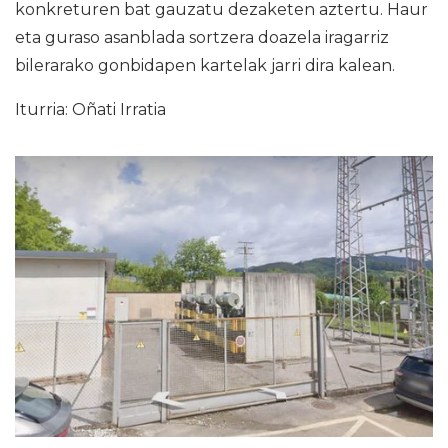
konkreturen bat gauzatu dezaketen aztertu. Haur
eta guraso asanblada sortzera doazela iragarriz
bilerarako gonbidapen kartelak jarri dira kalean.
Iturria: Oñati Irratia