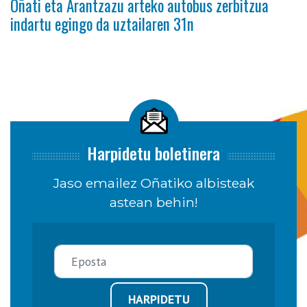
Oñati eta Arantzazu arteko autobus zerbitzua
indartu egingo da uztailaren 31n
Harpidetu boletinera
Jaso emailez Oñatiko albisteak
astean behin!
HARPIDETU