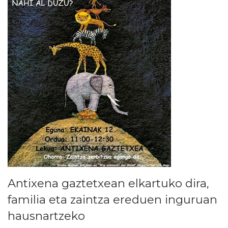
Antixena gaztetxean elkartuko dira,
familia eta zaintza ereduen inguruan
hausnartzeko