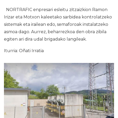
NORTRAFIC enpresari esleitu zitzaizkion Ramon
Irizar eta Motxon kaleetako sarbidea kontrolatzeko
sistemak eta irailean edo, semaforoak instalatzeko
asmoa dago. Aurrez, beharrezkoa den obra zibila
egiten ari dira udal brigadako langileak.
Iturria: Oñati Irratia