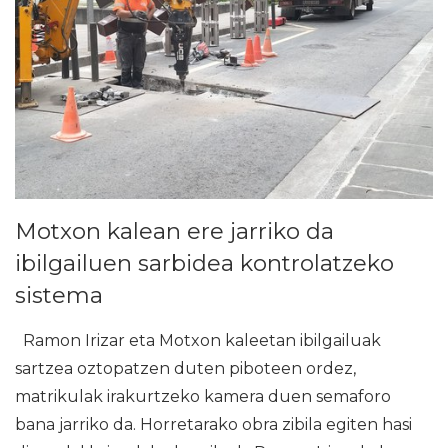
Motxon kalean ere jarriko da
ibilgailuen sarbidea kontrolatzeko
sistema
Ramon Irizar eta Motxon kaleetan ibilgailuak
sartzea oztopatzen duten piboteen ordez,
matrikulak irakurtzeko kamera duen semaforo
bana jarriko da. Horretarako obra zibila egiten hasi