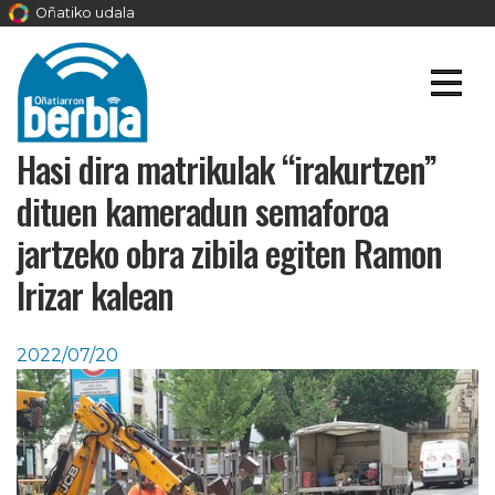
Oñatiko udala
Hasi dira matrikulak “irakurtzen”
dituen kameradun semaforoa
jartzeko obra zibila egiten Ramon
Irizar kalean
2022/07/20