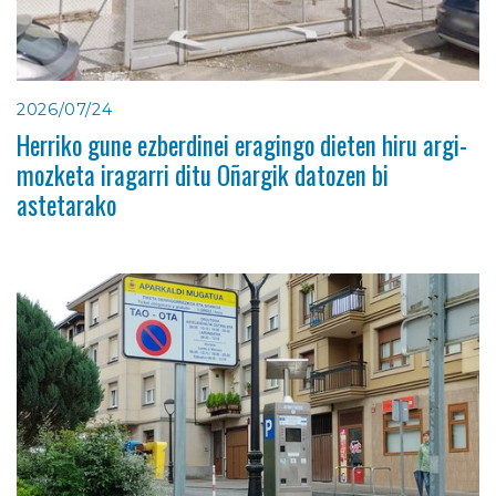
2026/07/24
Herriko gune ezberdinei eragingo dieten hiru argi-
mozketa iragarri ditu Oñargik datozen bi
astetarako