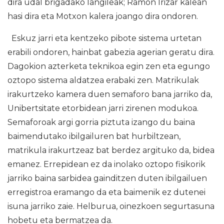
dira udal brigadako langileak; Ramon Irizar kalean
hasi dira eta Motxon kalera joango dira ondoren.
Eskuz jarri eta kentzeko pibote sistema urtetan
erabili ondoren, hainbat gabezia agerian geratu dira.
Dagokion azterketa teknikoa egin zen eta egungo
oztopo sistema aldatzea erabaki zen. Matrikulak
irakurtzeko kamera duen semaforo bana jarriko da,
Unibertsitate etorbidean jarri zirenen modukoa.
Semaforoak argi gorria piztuta izango du baina
baimendutako ibilgailuren bat hurbiltzean,
matrikula irakurtzeaz bat berdez argituko da, bidea
emanez. Errepidean ez da inolako oztopo fisikorik
jarriko baina sarbidea gainditzen duten ibilgailuen
erregistroa eramango da eta baimenik ez dutenei
isuna jarriko zaie. Helburua, oinezkoen segurtasuna
hobetu eta bermatzea da.