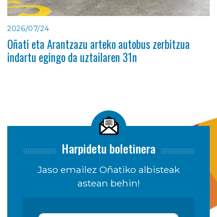
2026/07/24
Oñati eta Arantzazu arteko autobus zerbitzua
indartu egingo da uztailaren 31n
Harpidetu boletinera
Jaso emailez Oñatiko albisteak
astean behin!