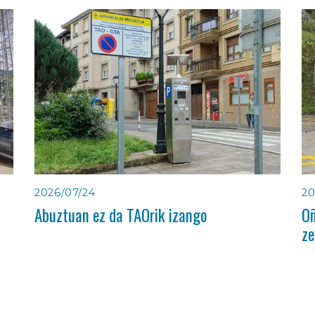
2026/07/24
20
Abuztuan ez da TAOrik izango
Oñ
ze