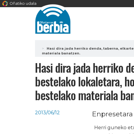
Oñatiko udala
Hasi dira jada herriko denda, taberna, elkar
materiala banatzen.
Hasi dira jada herriko 
bestelako lokaletara, h
bestelako materiala ba
2013/06/12
Enpresetara 
Herri guneko etx