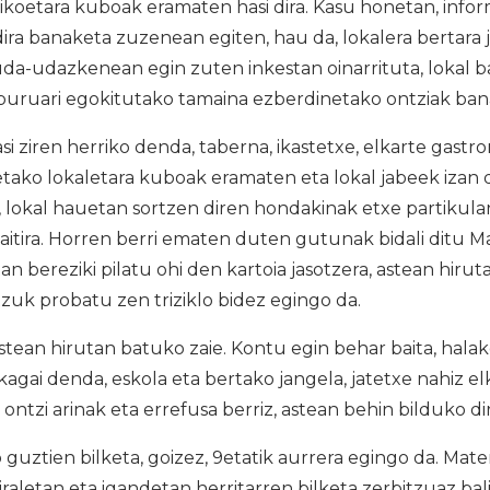
likoetara kuboak eramaten hasi dira. Kasu honetan, inf
ira banaketa zuzenean egiten, hau da, lokalera bertara
da-udazkenean egin zuten inkestan oinarrituta, lokal b
uruari egokitutako tamaina ezberdinetako ontziak banat
 ziren herriko denda, taberna, ikastetxe, elkarte gastr
tako lokaletara kuboak eramaten eta lokal jabeek izan 
e, lokal hauetan sortzen diren hondakinak etxe partikul
itira. Horren berri ematen duten gutunak bidali ditu 
n bereziki pilatu ohi den kartoia jasotzera, astean hiruta
atzuk probatu zen triziklo bidez egingo da.
tean hirutan batuko zaie. Kontu egin behar baita, hala
kagai denda, eskola eta bertako jangela, jatetxe nahiz 
, ontzi arinak eta errefusa berriz, astean behin bilduko dir
guztien bilketa, goizez, 9etatik aurrera egingo da. Mater
tiraletan eta igandetan herritarren bilketa zerbitzuaz ba