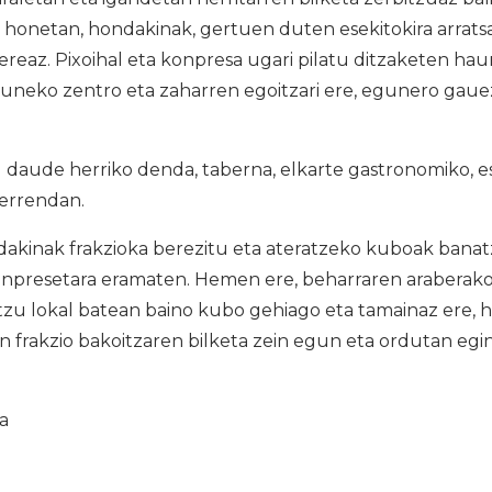
su honetan, hondakinak, gertuen duten esekitokira arrats
ereaz. Pixoihal eta konpresa ugari pilatu ditzaketen haur
guneko zentro eta zaharren egoitzari ere, egunero gaue
daude herriko denda, taberna, elkarte gastronomiko, es
zerrendan.
kinak frakzioka berezitu eta ateratzeko kuboak banatze
 enpresetara eramaten. Hemen ere, beharraren araberako
zu lokal batean baino kubo gehiago eta tamainaz ere, h
frakzio bakoitzaren bilketa zein egun eta ordutan egin
ia