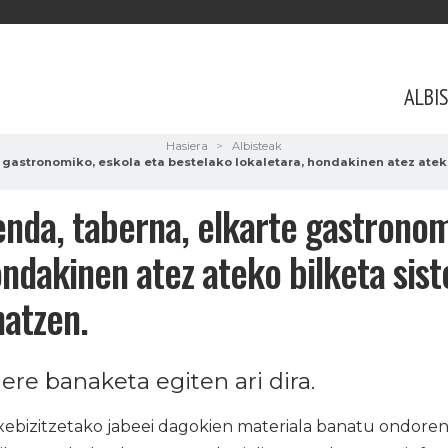
ALBI
Hasiera
Albisteak
te gastronomiko, eskola eta bestelako lokaletara, hondakinen atez ate
denda, taberna, elkarte gastronom
ondakinen atez ateko bilketa si
natzen.
ere banaketa egiten ari dira.
ebizitzetako jabeei dagokien materiala banatu ondoren