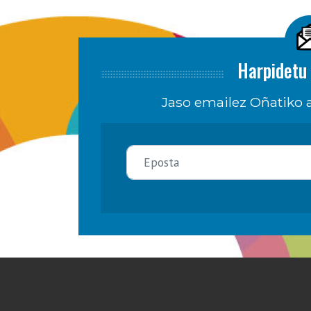
Harpidetu 
Jaso emailez Oñatiko a