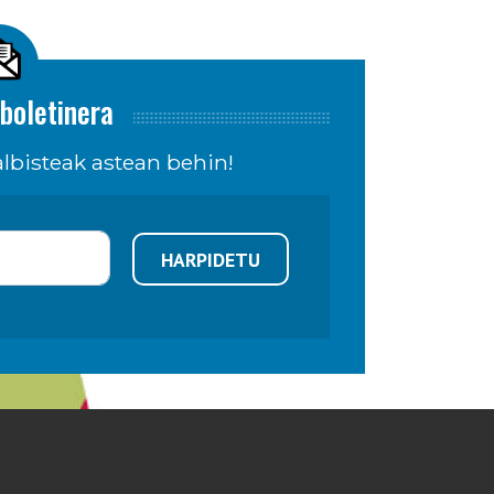
boletinera
lbisteak astean behin!
HARPIDETU