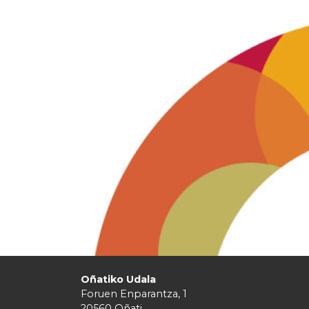
Oñatiko Udala
Foruen Enparantza, 1
20560 Oñati