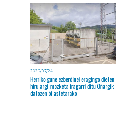
2026/07/24
Herriko gune ezberdinei eragingo dieten
hiru argi-mozketa iragarri ditu Oñargik
datozen bi astetarako