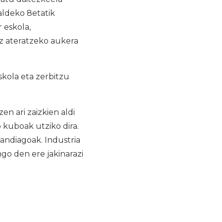
aldeko 8etatik
 eskola,
z ateratzeko aukera
kola eta zerbitzu
n ari zaizkien aldi
 kuboak utziko dira.
andiagoak. Industria
go den ere jakinarazi