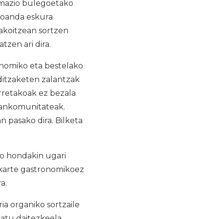
ormazio bulegoetako
 joanda eskura
akoitzean sortzen
zen ari dira.
onomiko eta bestelako
ditzaketen zalantzak
arretakoak ez bezala
Mankomunitateak.
n pasako dira. Bilketa
ko hondakin ugari
elkarte gastronomikoez
a.
ia organiko sortzaile
liatu daitezkeela