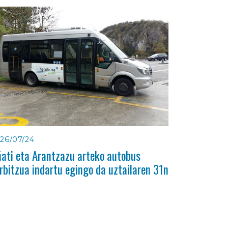
26/07/24
ati eta Arantzazu arteko autobus
rbitzua indartu egingo da uztailaren 31n