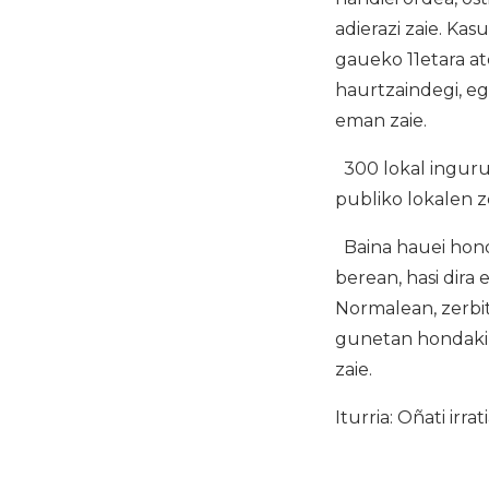
adierazi zaie. Ka
gaueko 11etara at
haurtzaindegi, e
eman zaie.
300 lokal inguru 
publiko lokalen 
Baina hauei honda
berean, hasi dira
Normalean, zerbit
gunetan hondakin 
zaie.
Iturria: Oñati irrat