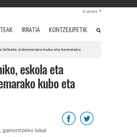
Euskara
STEAK
IRRATIA
KONTZEJUPETIK
ko bilketa sistemarako kubo eta bestelako
iko, eskola eta
stemarako kubo eta
, gainontzeko lokal