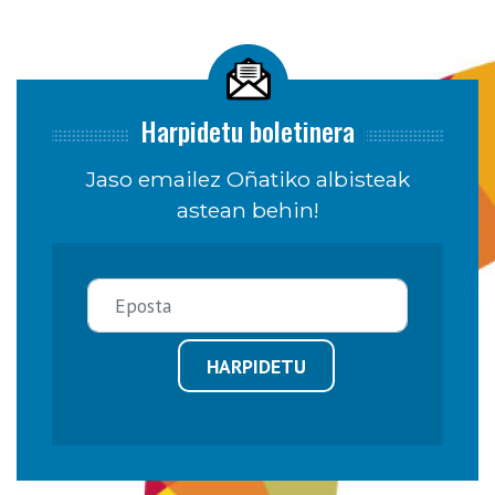
Harpidetu boletinera
Jaso emailez Oñatiko albisteak
astean behin!
HARPIDETU