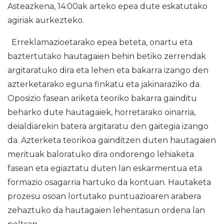
Asteazkena, 14:00ak arteko epea dute eskatutako
agiriak aurkezteko.
Erreklamazioetarako epea beteta, onartu eta
baztertutako hautagaien behin betiko zerrendak
argitaratuko dira eta lehen eta bakarra izango den
azterketarako eguna finkatu eta jakinaraziko da.
Oposizio fasean ariketa teoriko bakarra gainditu
beharko dute hautagaiek, horretarako oinarria,
deialdiarekin batera argitaratu den gaitegia izango
da. Azterketa teorikoa gainditzen duten hautagaien
merituak baloratuko dira ondorengo lehiaketa
fasean eta egiaztatu duten lan eskarmentua eta
formazio osagarria hartuko da kontuan. Hautaketa
prozesu osoan lortutako puntuazioaren arabera
zehaztuko da hautagaien lehentasun ordena lan