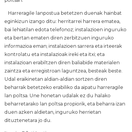
poltsan.
Harreragile lanpostua betetzen duenak hainbat
eginkizun izango ditu: herritarrei harrera ematea,
bai lehiatilan edota telefonoz; instalazioen inguruko
eta bertan ematen diren zerbitzuen inguruko
informazioa eman; instalazioen sarrera eta irteerak
kontrolatu eta instalazioak ireki eta itxi; eta
instalazioan erabiltzen diren baliabide materialen
zaintza eta erregistroan laguntzea, besteak beste.
Udal eraikinetan aldian-aldian sortzen diren
beharrak betetzeko erabiliko da aipatu harreragile
lan poltsa. Une honetan udalak ez du halako
beharretarako lan poltsa propiorik, eta beharra izan
duen azken aldietan, inguruko herrietan
dituztenetara jo du.