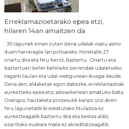
Erreklamazioetarako epea etzi,
hilaren 14an amaitzen da
30 lagunek eman zuten izena udalak osatu asmo
duen harreragile lan poltsarako. Horietatik 27
onartu dira eta hiru berriz, baztertu. Onartu eta
baztertuen behin behineko zerrendak udaletxeko
iragarki taulan eta udal webgunean ikusgai daude.
Dena den, aldaketak egon daitezke, erreklamazioak
aurkezteko epea etzi, asteazkenean amaituko baita.
Oraingoz, hautaketa prozesutik kanpo utzi diren
hiru lagunetatik bi eskatutako titulazioa ez
aurkezteagatik baztertu dira eta bestea aldiz,
ezarritako euskara maila ez akreditatzeagatik.