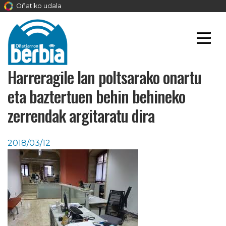
Oñatiko udala
Harreragile lan poltsarako onartu
eta baztertuen behin behineko
zerrendak argitaratu dira
2018/03/12