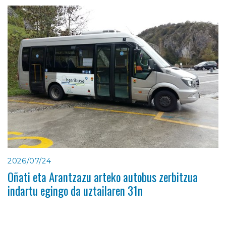
2026/07/24
Oñati eta Arantzazu arteko autobus zerbitzua
indartu egingo da uztailaren 31n