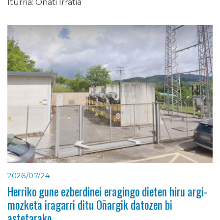
Iturria: Oñati Irratia
2026/07/24
Herriko gune ezberdinei eragingo dieten hiru argi-
mozketa iragarri ditu Oñargik datozen bi
astetarako