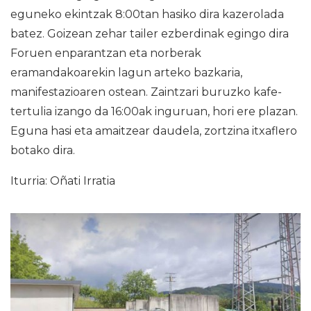
eguneko ekintzak 8:00tan hasiko dira kazerolada
batez. Goizean zehar tailer ezberdinak egingo dira
Foruen enparantzan eta norberak
eramandakoarekin lagun arteko bazkaria,
manifestazioaren ostean. Zaintzari buruzko kafe-
tertulia izango da 16:00ak inguruan, hori ere plazan.
Eguna hasi eta amaitzear daudela, zortzina itxaflero
botako dira.
Iturria: Oñati Irratia