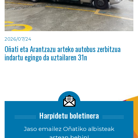
2026/07/24
Oñati eta Arantzazu arteko autobus zerbitzua
indartu egingo da uztailaren 31n
Harpidetu boletinera
Jaso emailez Oñatiko albisteak
astean behin!