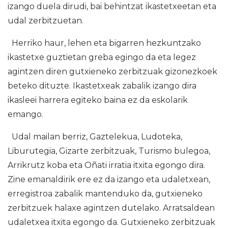
izango duela dirudi, bai behintzat ikastetxeetan eta
udal zerbitzuetan.
Herriko haur, lehen eta bigarren hezkuntzako
ikastetxe guztietan greba egingo da eta legez
agintzen diren gutxieneko zerbitzuak gizonezkoek
beteko dituzte. Ikastetxeak zabalik izango dira
ikasleei harrera egiteko baina ez da eskolarik
emango.
Udal mailan berriz, Gaztelekua, Ludoteka,
Liburutegia, Gizarte zerbitzuak, Turismo bulegoa,
Arrikrutz koba eta Oñati irratia itxita egongo dira.
Zine emanaldirik ere ez da izango eta udaletxean,
erregistroa zabalik mantenduko da, gutxieneko
zerbitzuek halaxe agintzen dutelako. Arratsaldean
udaletxea itxita egongo da. Gutxieneko zerbitzuak