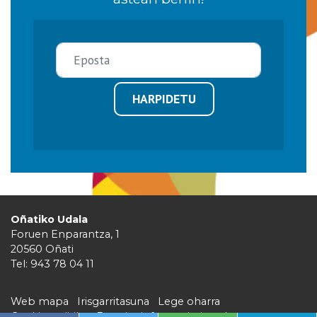
HARPIDETU
Oñatiko Udala
Foruen Enparantza, 1
20560 Oñati
Tel: 943 78 04 11
Web mapa
Irisgarritasuna
Lege oharra
Cookie politika
Barruko informazio kanala