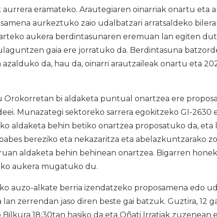
 aurrera eramateko. Arautegiaren oinarriak onartu eta 
amena aurkeztuko zaio udalbatzari arratsaldeko bileran
teko aukera berdintasunaren eremuan lan egiten dute
laguntzen gaia ere jorratuko da. Berdintasuna batzor
azalduko da, hau da, oinarri arautzaileak onartu eta 20
u Orokorretan bi aldaketa puntual onartzea ere propos
deei. Munazategi sektoreko sarrera egokitzeko GI-2630 
eko aldaketa behin betiko onartzea proposatuko da, eta
babes bereziko eta nekazaritza eta abelazkuntzarako z
uruan aldaketa behin behinean onartzea. Bigarren hone
eko aukera mugatuko du.
o auzo-alkate berria izendatzeko proposamena edo ud
a lan zerrendan jaso diren beste gai batzuk. Guztira, 12 g
 Bilkura 18:30tan hasiko da eta Oñati Irratiak zuzenean e