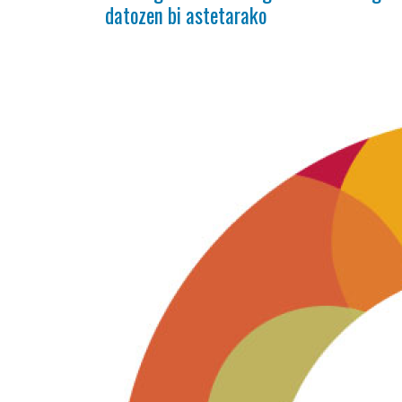
datozen bi astetarako