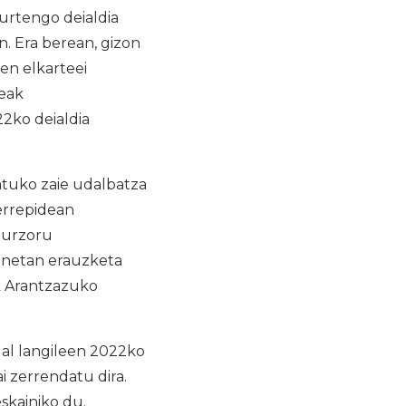
aurtengo deialdia
. Era berean, gizon
n elkarteei
deak
22ko deialdia
atuko zaie udalbatza
errepidean
 lurzoru
onetan erauzketa
k Arantzazuko
al langileen 2022ko
ai zerrendatu dira.
skainiko du.