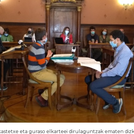
kastetxe eta guraso elkarteei dirulaguntzak ematen diz