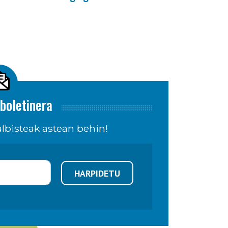
boletinera
lbisteak astean behin!
HARPIDETU