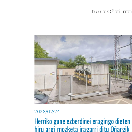
Iturria: Oñati Irrat
2026/07/24
Herriko gune ezberdinei eragingo dieten
hiru argi-mozketa iragarri ditu Oñargik