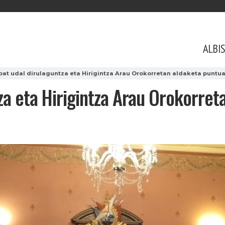
ALBI
bat udal dirulaguntza eta Hirigintza Arau Orokorretan aldaketa puntu
za eta Hirigintza Arau Orokorret