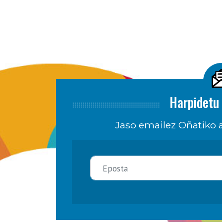
Harpidetu 
Jaso emailez Oñatiko a