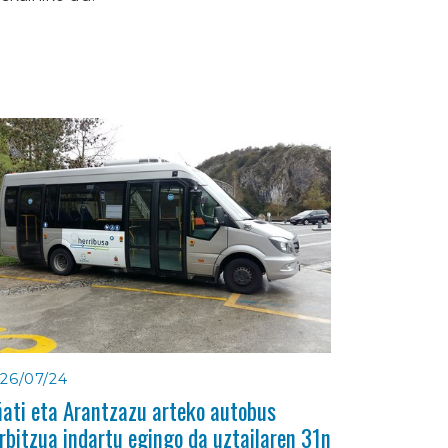
26/07/24
ati eta Arantzazu arteko autobus
rbitzua indartu egingo da uztailaren 31n