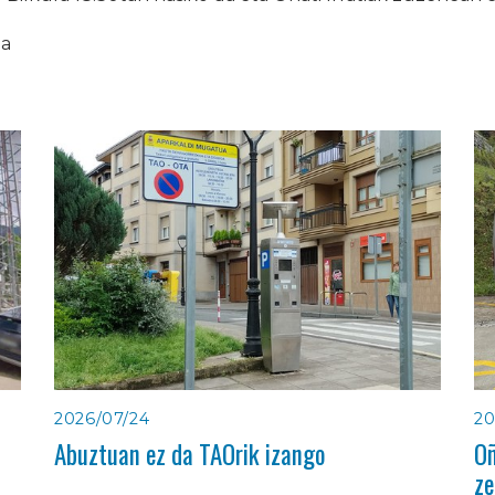
ia
2026/07/24
20
Abuztuan ez da TAOrik izango
Oñ
ze