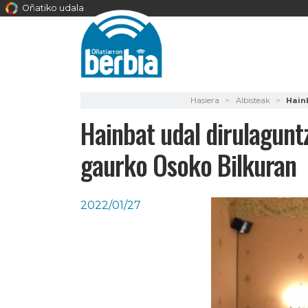
Oñatiko udala
Hasiera
Albisteak
Hain
Hainbat udal dirulagunt
gaurko Osoko Bilkuran
2022/01/27