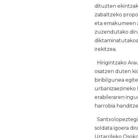
dituzten ekintzak
zabaltzeko propos
eta emakumeen ar
zuzendutako diru
diktaminatutakoa 
irekitzea.
Hirigintzako Ara
osatzen duten ki
biribilgunea egit
urbanizaezineko 
erabileraren ing
harrobia handitz
Santxolopeztegik
soldata igoera dir
Urtarrileko Osoko