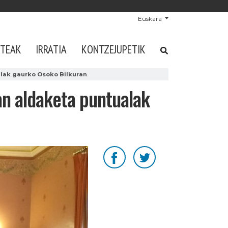
Euskara
STEAK
IRRATIA
KONTZEJUPETIK
alak gaurko Osoko Bilkuran
an aldaketa puntualak