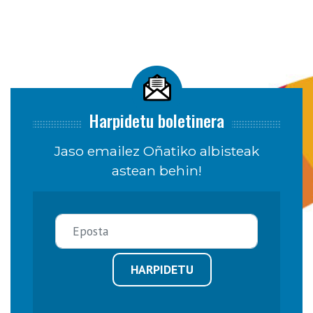
Harpidetu boletinera
Jaso emailez Oñatiko albisteak
astean behin!
HARPIDETU