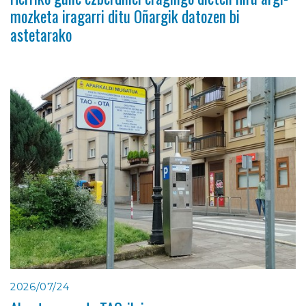
mozketa iragarri ditu Oñargik datozen bi
astetarako
2026/07/24