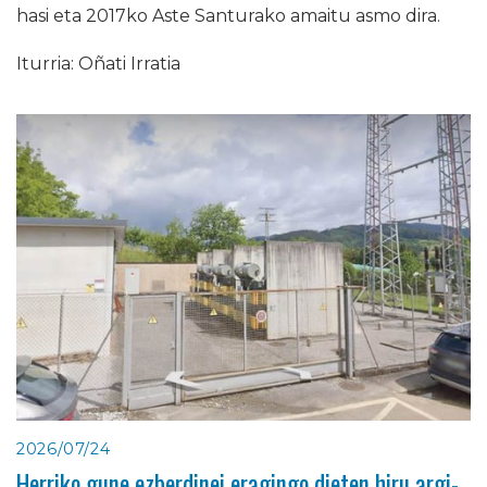
hasi eta 2017ko Aste Santurako amaitu asmo dira.
Iturria: Oñati Irratia
2026/07/24
Herriko gune ezberdinei eragingo dieten hiru argi-