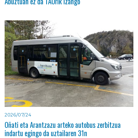
Abuztuan ez da TAOrik izango
2026/07/24
Oñati eta Arantzazu arteko autobus zerbitzua
indartu egingo da uztailaren 31n