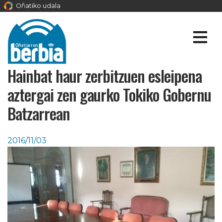
Oñatiko udala
Hainbat haur zerbitzuen esleipena
aztergai zen gaurko Tokiko Gobernu
Batzarrean
2016/11/03