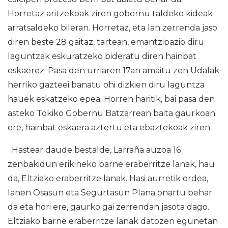
Horretaz aritzekoak ziren gobernu taldeko kideak
arratsaldeko bileran. Horretaz, eta lan zerrenda jaso
diren beste 28 gaitaz, tartean, emantzipazio diru
laguntzak eskuratzeko bideratu diren hainbat
eskaerez. Pasa den urriaren 17an amaitu zen Udalak
herriko gazteei banatu ohi dizkien diru laguntza
hauek eskatzeko epea. Horren haritik, bai pasa den
asteko Tokiko Gobernu Batzarrean baita gaurkoan
ere, hainbat eskaera aztertu eta ebaztekoak ziren.
Hastear daude bestalde, Larraña auzoa 16
zenbakidun erikineko barne eraberritze lanak, hau
da, Eltziako eraberritze lanak. Hasi aurretik ordea,
lanen Osasun eta Segurtasun Plana onartu behar
da eta hori ere, gaurko gai zerrendan jasota dago.
Eltziako barne eraberritze lanak datozen egunetan