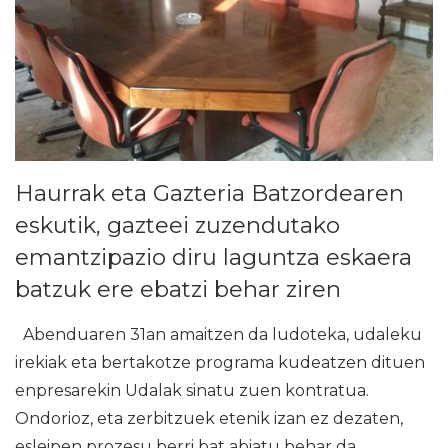
Haurrak eta Gazteria Batzordearen
eskutik, gazteei zuzendutako
emantzipazio diru laguntza eskaera
batzuk ere ebatzi behar ziren
Abenduaren 31an amaitzen da ludoteka, udaleku
irekiak eta bertakotze programa kudeatzen dituen
enpresarekin Udalak sinatu zuen kontratua.
Ondorioz, eta zerbitzuek etenik izan ez dezaten,
esleipen prozesu berri bat abiatu behar da.