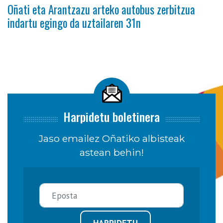
Oñati eta Arantzazu arteko autobus zerbitzua
indartu egingo da uztailaren 31n
Harpidetu boletinera
Jaso emailez Oñatiko albisteak
astean behin!
HARPIDETU