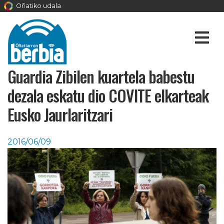
Oñatiko udala
Guardia Zibilen kuartela babestu
dezala eskatu dio COVITE elkarteak
Eusko Jaurlaritzari
2016/06/09