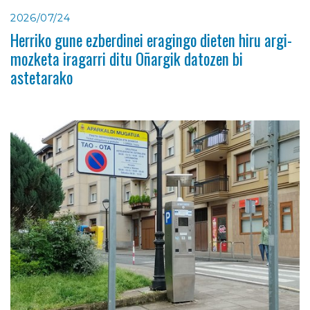
2026/07/24
Herriko gune ezberdinei eragingo dieten hiru argi-
mozketa iragarri ditu Oñargik datozen bi
astetarako