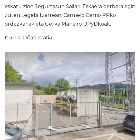
eskatu zion Segurtasun Sailari. Eskaera berbera egin
zuten Legebiltzarrean, Carmelo Barrio PPko
ordezkariak eta Gorka Maneiro UPyDkoak.
Iturria: Oñati Irratia