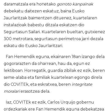
daramatzala era honetako
gorroto kanpainak
debekatu daitezen eskatuz, baina Eusko
Jaurlaritzak baimentzen dituenez, kuartelaren
instalazioak babestu ditzala eskatzen dio
Segurtasun Sailari. Kuartelaren bueltan, gutxienez
300 metrotara, segurtasun perimetroa jarri dezala
eskatu dio Eusko Jaurlaritzari.
Fan Hemendik eguna, ekainaren 18an izango dela
gogorarazten da oharrean, hau da, egun ez
lektiboan. Horregatik, guardia zibilak ez ezik, beren
seme-alaba eta familiak kuartelean egongo direla
dio COVITEk, eta eskratxea, beren
integritate
moralari
erasotzea dela.
Iaz, COVITEk ez ezik, Carlos Urquijo gobernu
ordezkariak ere Fan Hemendik eguna debekatzea