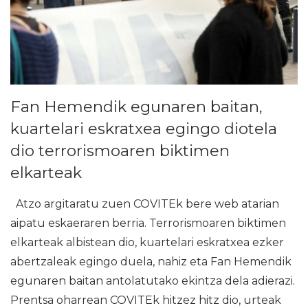
Fan Hemendik egunaren baitan,
kuartelari eskratxea egingo diotela
dio terrorismoaren biktimen
elkarteak
Atzo argitaratu zuen COVITEk bere web atarian
aipatu eskaeraren berria. Terrorismoaren biktimen
elkarteak albistean dio, kuartelari eskratxea ezker
abertzaleak egingo duela, nahiz eta Fan Hemendik
egunaren baitan antolatutako ekintza dela adierazi.
Prentsa oharrean COVITEk hitzez hitz dio, urteak