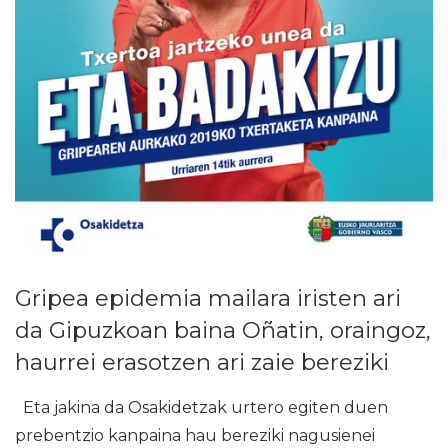
Gripea epidemia mailara iristen ari
da Gipuzkoan baina Oñatin, oraingoz,
haurrei erasotzen ari zaie bereziki
Eta jakina da Osakidetzak urtero egiten duen
prebentzio kanpaina hau bereziki nagusienei