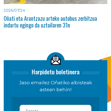
2026/07/24
Oñati eta Arantzazu arteko autobus zerbitzua
indartu egingo da uztailaren 31n
Harpidetu boletinera
Jaso emailez Oñatiko albisteak
astean behin!