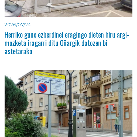
2026/07/24
Herriko gune ezberdinei eragingo dieten hiru argi-
mozketa iragarri ditu Oñargik datozen bi
astetarako