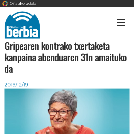
Oñatiko udala
Gripearen kontrako txertaketa
kanpaina abenduaren 31n amaituko
da
2019/12/19