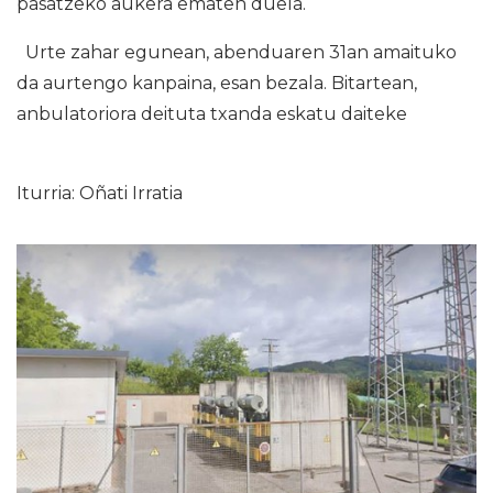
pasatzeko aukera ematen duela.
Urte zahar egunean, abenduaren 31an amaituko
da aurtengo kanpaina, esan bezala. Bitartean,
anbulatoriora deituta txanda eskatu daiteke
Iturria: Oñati Irratia