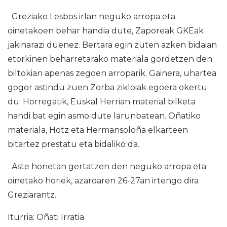
Greziako Lesbos irlan neguko arropa eta
oinetakoen behar handia dute, Zaporeak GKEak
jakinarazi duenez. Bertara egin zuten azken bidaian
etorkinen beharretarako materiala gordetzen den
biltokian apenas zegoen arroparik. Gainera, uhartea
gogor astindu zuen Zorba zikloiak egoera okertu
du. Horregatik, Euskal Herrian material bilketa
handi bat egin asmo dute larunbatean. Oñatiko
materiala, Hotz eta Hermansoloña elkarteen
bitartez prestatu eta bidaliko da.
Aste honetan gertatzen den neguko arropa eta
oinetako horiek, azaroaren 26-27an irtengo dira
Greziarantz.
Iturria: Oñati Irratia