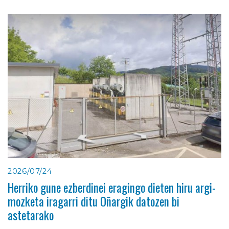
2026/07/24
Herriko gune ezberdinei eragingo dieten hiru argi-
mozketa iragarri ditu Oñargik datozen bi
astetarako