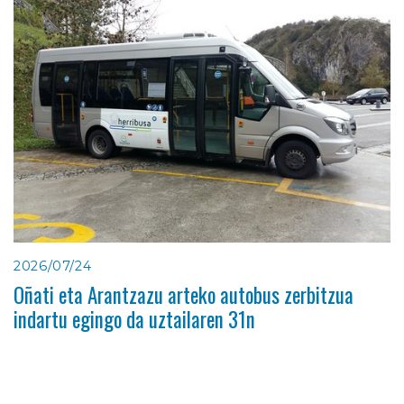
2026/07/24
Oñati eta Arantzazu arteko autobus zerbitzua
indartu egingo da uztailaren 31n