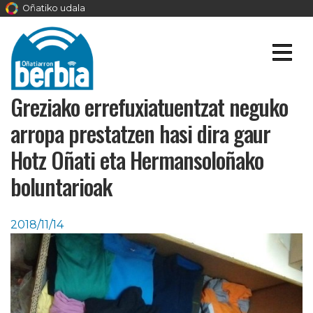
Oñatiko udala
Greziako errefuxiatuentzat neguko
arropa prestatzen hasi dira gaur
Hotz Oñati eta Hermansoloñako
boluntarioak
2018/11/14