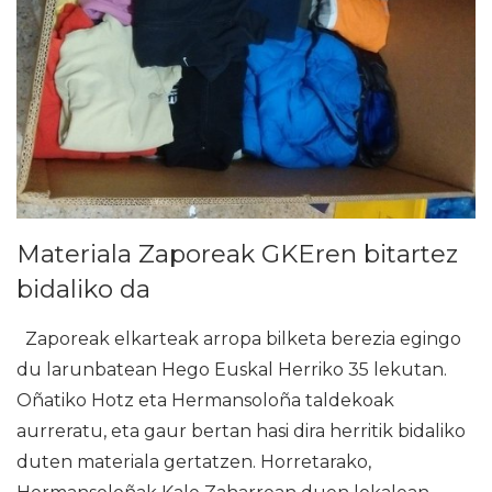
Materiala Zaporeak GKEren bitartez
bidaliko da
Zaporeak elkarteak arropa bilketa berezia egingo
du larunbatean Hego Euskal Herriko 35 lekutan.
Oñatiko Hotz eta Hermansoloña taldekoak
aurreratu, eta gaur bertan hasi dira herritik bidaliko
duten materiala gertatzen. Horretarako,