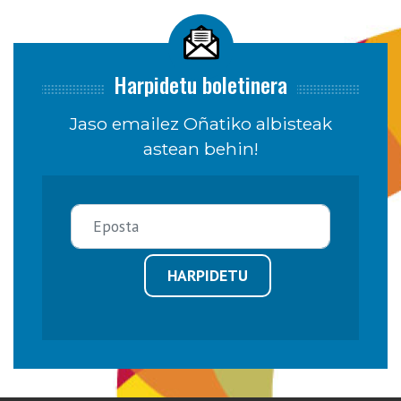
Harpidetu boletinera
Jaso emailez Oñatiko albisteak
astean behin!
HARPIDETU