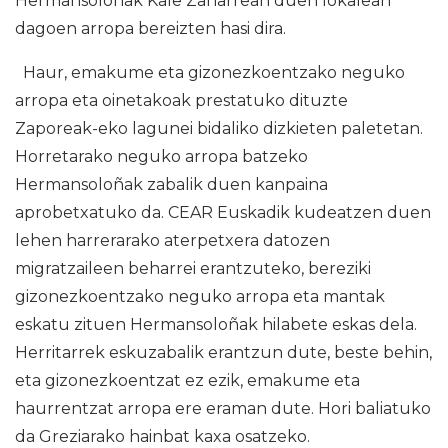
Hermansoloñak Kale Zaharrean duen lokalean
dagoen arropa bereizten hasi dira.
Haur, emakume eta gizonezkoentzako neguko
arropa eta oinetakoak prestatuko dituzte
Zaporeak-eko lagunei bidaliko dizkieten paletetan.
Horretarako neguko arropa batzeko
Hermansoloñak zabalik duen kanpaina
aprobetxatuko da. CEAR Euskadik kudeatzen duen
lehen harrerarako aterpetxera datozen
migratzaileen beharrei erantzuteko, bereziki
gizonezkoentzako neguko arropa eta mantak
eskatu zituen Hermansoloñak hilabete eskas dela.
Herritarrek eskuzabalik erantzun dute, beste behin,
eta gizonezkoentzat ez ezik, emakume eta
haurrentzat arropa ere eraman dute. Hori baliatuko
da Greziarako hainbat kaxa osatzeko.