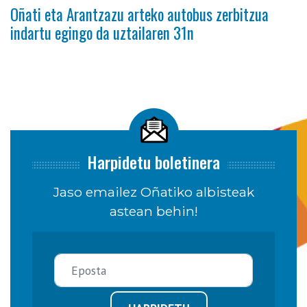
Oñati eta Arantzazu arteko autobus zerbitzua
indartu egingo da uztailaren 31n
Harpidetu boletinera
Jaso emailez Oñatiko albisteak
astean behin!