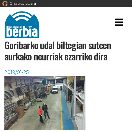
Oñatiko udala
Goribarko udal biltegian suteen
aurkako neurriak ezarriko dira
2019/01/25