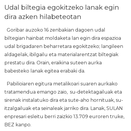
Udal biltegia egokitzeko lanak egin
dira azken hilabeteotan
Goribar auzoko 16 zenbakian dagoen udal
biltegian hainbat moldaketa lan egin dira espazioa
udal brigadaren beharretara egokitzeko; langileen
aldagelak, ibilgailu eta materialarentzat biltegiak
prestatu dira. Orain, eraikina suteen aurka
babesteko lanak egitea erabaki da.
Pabilioiaren egitura metalikoari suaren aurkako
tratamendua emango zaio, su-detektagailuak eta
sirenak instalatuko dira eta sute-aho hornituak, su-
itzalgailuak eta seinaleak jarriko dira. Lanak, SULAN
enpresari esleitu berri zaizkio 13.709 euroren truke,
BEZ kanpo.