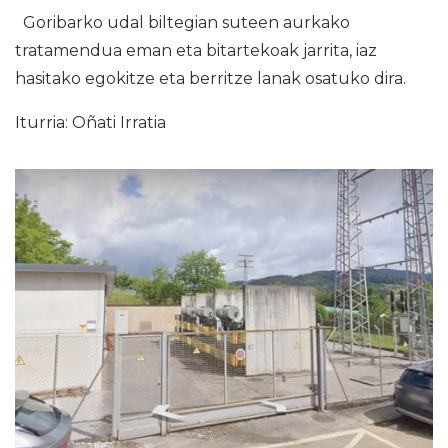
Goribarko udal biltegian suteen aurkako
tratamendua eman eta bitartekoak jarrita, iaz
hasitako egokitze eta berritze lanak osatuko dira.
Iturria: Oñati Irratia