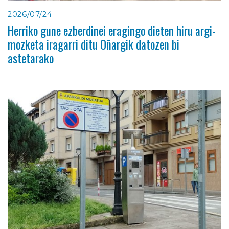
2026/07/24
Herriko gune ezberdinei eragingo dieten hiru argi-
mozketa iragarri ditu Oñargik datozen bi
astetarako