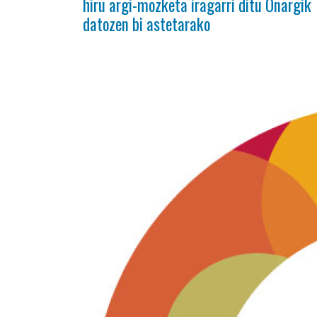
hiru argi-mozketa iragarri ditu Oñargik
datozen bi astetarako