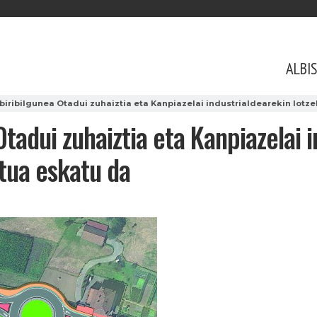
ALBI
biribilgunea Otadui zuhaiztia eta Kanpiazelai industrialdearekin lotz
tadui zuhaiztia eta Kanpiazelai 
tua eskatu da