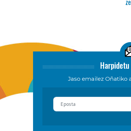
ze
Harpidetu 
Jaso emailez Oñatiko a