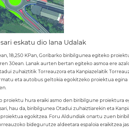
sari eskatu dio lana Udalak
an, 18,250 KPan, Goribarko biribilgunea egiteko proiek
ren 30ean. Lanak aurten bertan egiteko asmoa ere azald
tadui zuhaiztitik Torreauzora eta Kanpiazelaitik Torrea
ermatu eta autobus geltokia egokitzeko proiektua egina
en.
proiektu hura eraiki asmo den biribilgune proiektura e
ari, hau da, biribilgunea Otadui zuhaiztiarekin eta Kanpi
 proiektua egokitzea. Foru Aldundiak onartu zuen birib
rreauzoko bidegurutze aldeetara espaloia eraikitzea ja