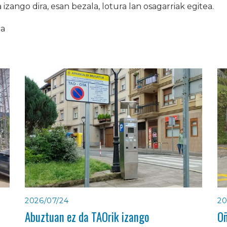
zango dira, esan bezala, lotura lan osagarriak egitea.
ia
2026/07/24
20
Abuztuan ez da TAOrik izango
Oñ