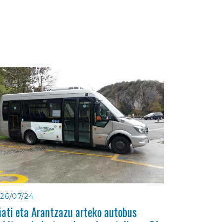
26/07/24
ati eta Arantzazu arteko autobus