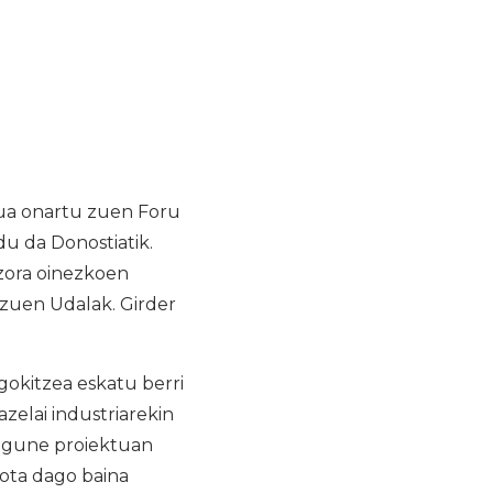
tua onartu zuen Foru
u da Donostiatik.
uzora oinezkoen
 zuen Udalak. Girder
gokitzea eskatu berri
azelai industriarekin
ilgune proiektuan
sota dago baina