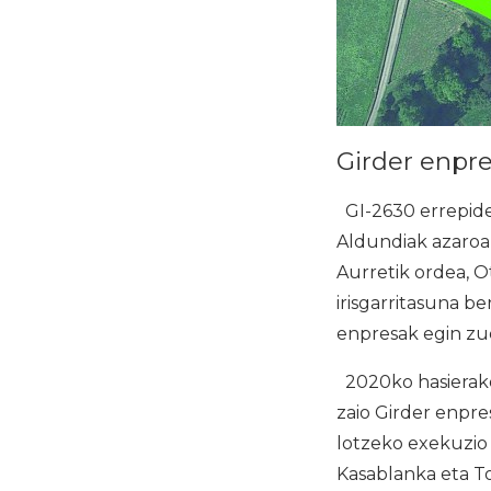
Girder enpre
GI-2630 errepide
Aldundiak azaroa
Aurretik ordea, O
irisgarritasuna b
enpresak egin zu
2020ko hasierako 
zaio Girder enpres
lotzeko exekuzio
Kasablanka eta To