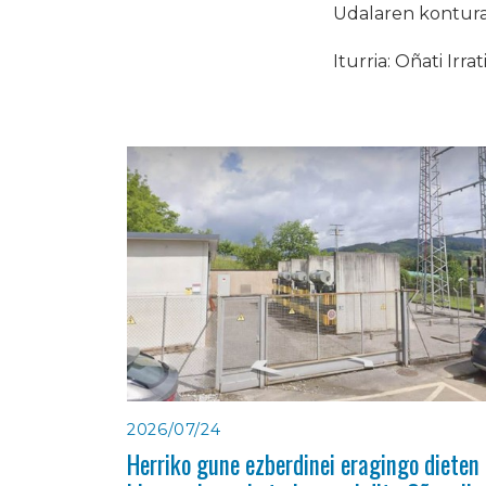
Udalaren kontura i
Iturria: Oñati Irrat
2026/07/24
Herriko gune ezberdinei eragingo dieten