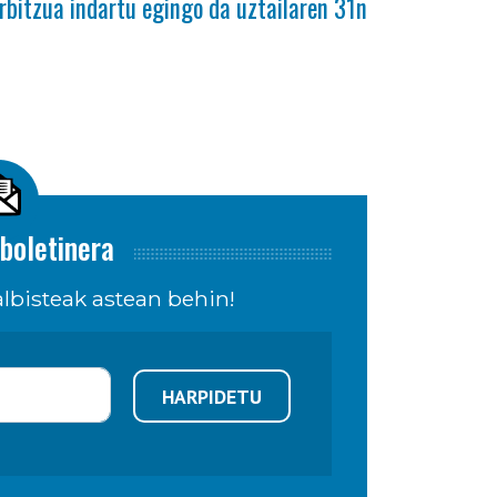
rbitzua indartu egingo da uztailaren 31n
boletinera
lbisteak astean behin!
HARPIDETU