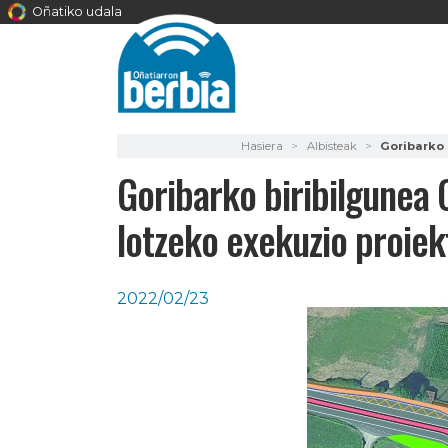
Oñatiko udala
Hasiera
Albisteak
Goribarko 
Goribarko biribilgunea O
lotzeko exekuzio proiek
2022/02/23