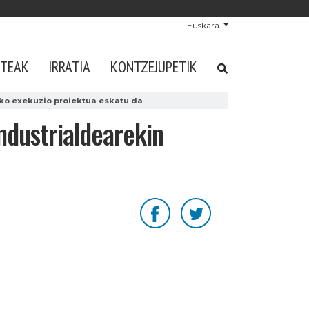
Euskara
STEAK
IRRATIA
KONTZEJUPETIK
eko exekuzio proiektua eskatu da
industrialdearekin