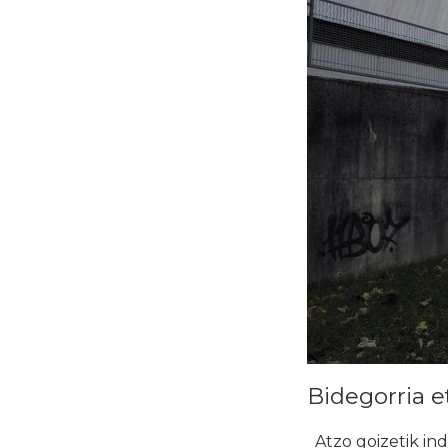
Bidegorria e
Atzo goizetik ind