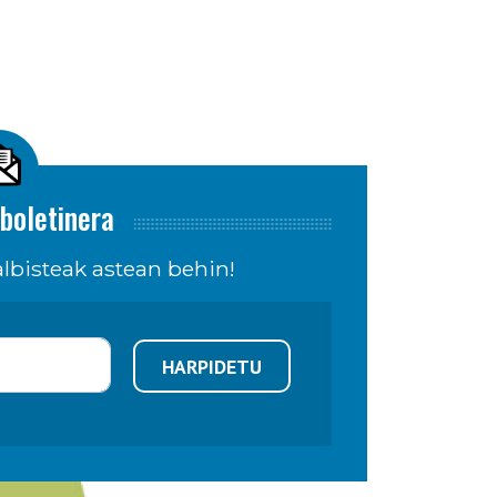
boletinera
lbisteak astean behin!
HARPIDETU