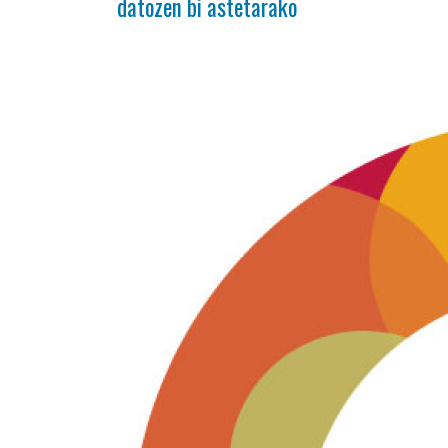
datozen bi astetarako