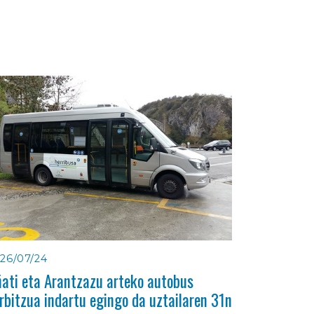
26/07/24
ati eta Arantzazu arteko autobus
rbitzua indartu egingo da uztailaren 31n