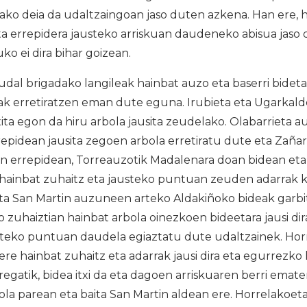
ako deia da udaltzaingoan jaso duten azkena. Han ere, 
a errepidera jausteko arriskuan daudeneko abisua jaso 
uko ei dira bihar goizean.
dal brigadako langileak hainbat auzo eta baserri bidetar
ak erretiratzen eman dute eguna. Irubieta eta Ugarkald
xita egon da hiru arbola jausita zeudelako. Olabarrieta 
repidean jausita zegoen arbola erretiratu dute eta Zañar
an errepidean, Torreauzotik Madalenara doan bidean eta
hainbat zuhaitz eta jausteko puntuan zeuden adarrak 
ta San Martin auzuneen arteko Aldakiñoko bideak garbit
o zuhaiztian hainbat arbola oinezkoen bideetara jausi dir
steko puntuan daudela egiaztatu dute udaltzainek. Ho
ere hainbat zuhaitz eta adarrak jausi dira eta egurrezko
egatik, bidea itxi da eta dagoen arriskuaren berri emate
kola parean eta baita San Martin aldean ere. Horrelakoe