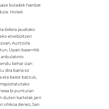
haize boladek hainbat
dute. Horiek
a bidera jausitako
eko etxebizitzen
auzoan, Auntzola
tun, Upain baserritik
 anbulatorio
kendu behar izan
u dira baina ez
a eta beste batzuk,
rmigoiztatutako
 hesia bi puntutan
n duten kartelak jarri
tan ohikoa denez, San