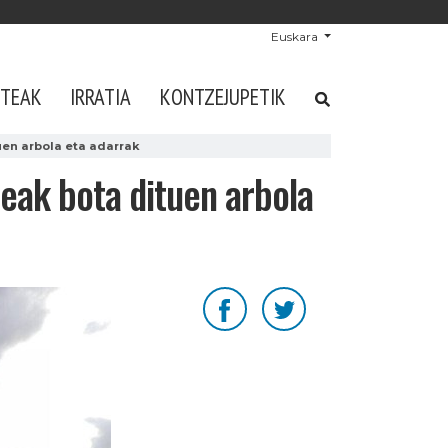
Euskara
STEAK
IRRATIA
KONTZEJUPETIK
uen arbola eta adarrak
zeak bota dituen arbola