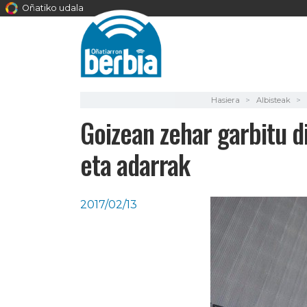
Oñatiko udala
Hasiera
Albisteak
Goizean zehar garbitu d
eta adarrak
2017/02/13