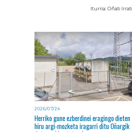
Iturria: Oñati Irrat
2026/07/24
Herriko gune ezberdinei eragingo dieten
hiru argi-mozketa iragarri ditu Oñargik