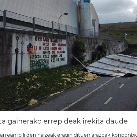
ta gainerako errepideak irekita daude
arrean ibili den haizeak eragin dituen arazoak konponb