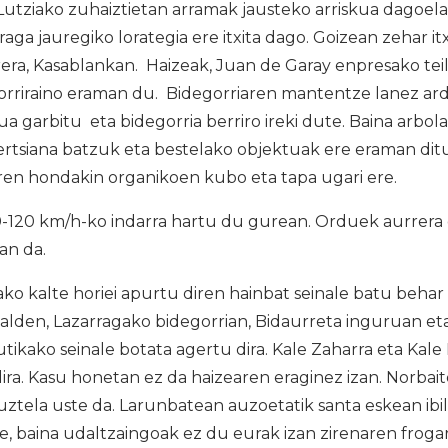
Lutziako zuhaiztietan arramak jausteko arriskua dagoela 
rraga jauregiko lorategia ere itxita dago. Goizean zehar it
rera, Kasablankan. Haizeak, Juan de Garay enpresako tei
orriraino eraman du. Bidegorriaren mantentze lanez ar
ua garbitu eta bidegorria berriro ireki dute. Baina arbola
 pertsiana batzuk eta bestelako objektuak ere eraman ditu
iren hondakin organikoen kubo eta tapa ugari ere.
0-120 km/h-ko indarra hartu du gurean. Orduek aurrera 
an da.
o kalte horiei apurtu diren hainbat seinale batu behar 
alden, Lazarragako bidegorrian, Bidaurreta inguruan et
utikako seinale botata agertu dira. Kale Zaharra eta Kale
ira. Kasu honetan ez da haizearen eraginez izan. Norbai
uztela uste da. Larunbatean auzoetatik santa eskean ibili
 baina udaltzaingoak ez du eurak izan zirenaren frogar