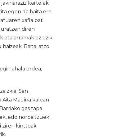
jakinaraziz kartelak
xita egon da baita ere
latuaren xafla bat
duratzen diren
k eta arramak ez ezik,
 haizeak. Baita, atzo
egin ahala ordea,
zaizkie. San
a Aita Madina kalean
 Barriako gas tapa
tek, edo norbaitzuek,
 ziren kinttoak
ik.