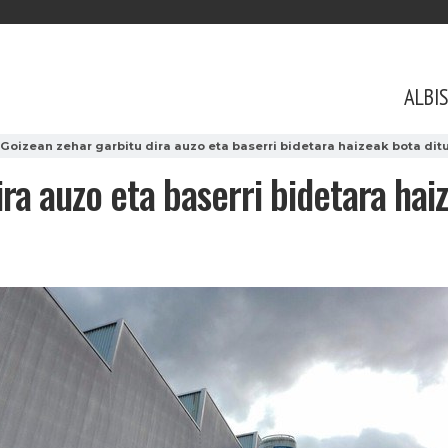
ALBI
Goizean zehar garbitu dira auzo eta baserri bidetara haizeak bota dit
ira auzo eta baserri bidetara hai