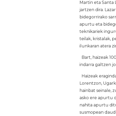
Martin eta Santa 
jartzen dira. Laza
bidegorrirako sar
apurtu eta bideg
teknikariek ingur
teilak, kristalak,
ilunkaran atera z
Bart, haizeak 10
indarra galtzen jo
Haizeak eragindak
Lorentzon, Ugark
hainbat seinale, z
asko ere apurtu d
nahita apurtu dit
susmopean daude,