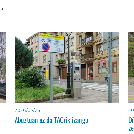
ia
2026/07/24
20
Abuztuan ez da TAOrik izango
Oñ
ze