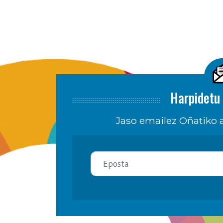
Harpidetu 
Jaso emailez Oñatiko a