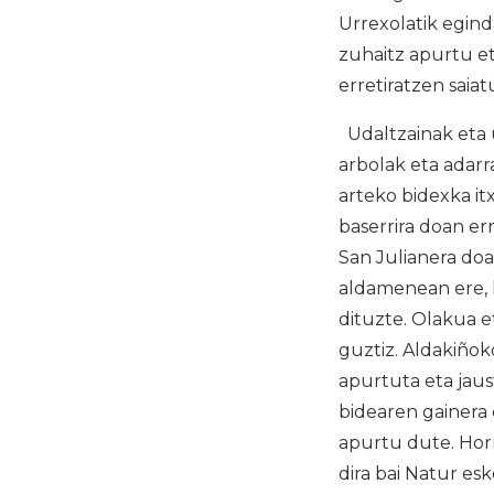
Urrexolatik egind
zuhaitz apurtu et
erretiratzen saiat
Udaltzainak eta u
arbolak eta adarr
arteko bidexka it
baserrira doan er
San Julianera do
aldamenean ere, 
dituzte. Olakua e
guztiz. Aldakiñok
apurtuta eta jau
bidearen gainera 
apurtu dute. Horr
dira bai Natur es