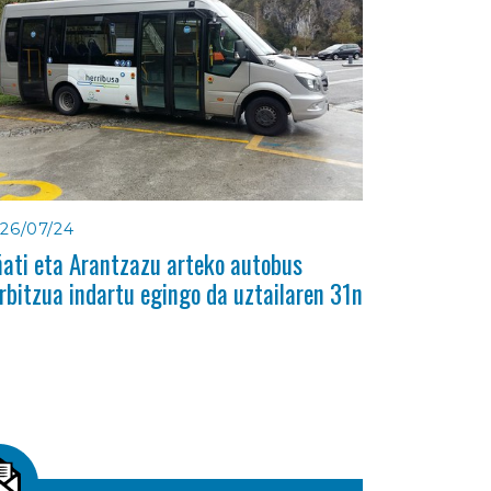
26/07/24
ati eta Arantzazu arteko autobus
rbitzua indartu egingo da uztailaren 31n