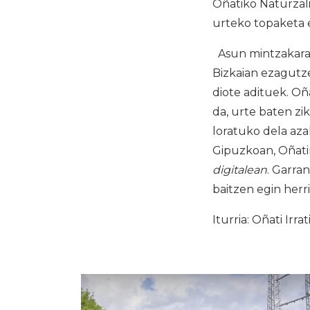
Oñatiko Naturzal
urteko topaketa 
Asun mintzakara 
Bizkaian ezagutze
diote adituek. Oñ
da, urte baten zi
loratuko dela aza
Gipuzkoan, Oñati
digitalean
. Garra
baitzen egin herr
Iturria: Oñati Irrat