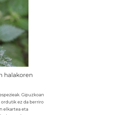
en halakoren
 espezieak. Gipuzkoan
 ordutik ez da berriro
n elkartea eta