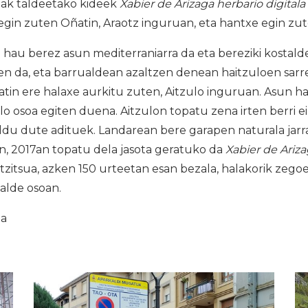
iak taldeetako kideek
Xabier de Arizaga herbario digitala
egin zuten Oñatin, Araotz inguruan, eta hantxe egin zu
hau berez asun mediterraniarra da eta bereziki kostald
n da, eta barrualdean azaltzen denean haitzuloen sarre
atin ere halaxe aurkitu zuten, Aitzulo inguruan. Asun h
klo osoa egiten duena. Aitzulon topatu zena irten berri e
ldu dute adituek. Landarean bere garapen naturala jarr
n, 2017an topatu dela jasota geratuko da
Xabier de Ariz
ntzitsua, azken 150 urteetan esan bezala, halakorik zego
ialde osoan.
ia