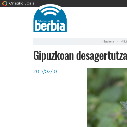
Oñatiko udala
Hasiera
Alb
Gipuzkoan desagertutzat
2017/02/10