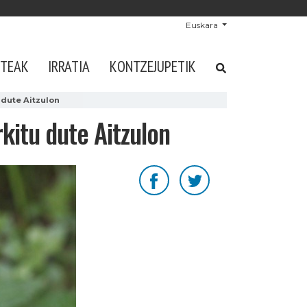
Euskara
STEAK
IRRATIA
KONTZEJUPETIK
 dute Aitzulon
kitu dute Aitzulon