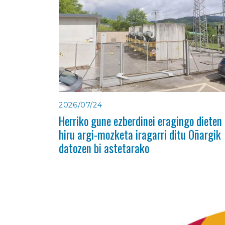
2026/07/24
Herriko gune ezberdinei eragingo dieten
hiru argi-mozketa iragarri ditu Oñargik
datozen bi astetarako