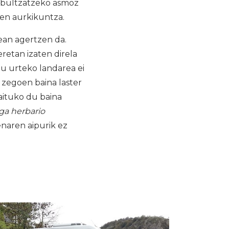
bultzatzeko asmoz
ten aurkikuntza.
ean agertzen da.
retan izaten direla
au urteko landarea ei
i zegoen baina laster
aituko du baina
aga herbario
enaren aipurik ez