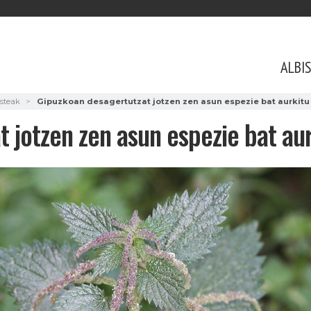
ALBI
isteak
Gipuzkoan desagertutzat jotzen zen asun espezie bat aurkitu
 jotzen zen asun espezie bat aur