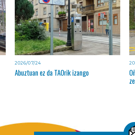
2026/07/24
20
Abuztuan ez da TAOrik izango
Oñ
ze