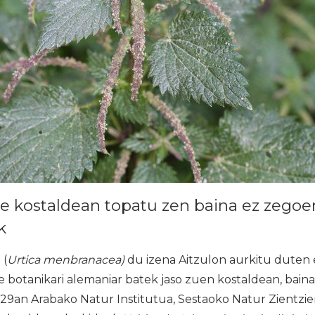
te kostaldean topatu zen baina ez zego
k
 (
Urtica menbranacea)
du izena Aitzulon aurkitu duten
e botanikari alemaniar batek jaso zuen kostaldean, baina
en 29an Arabako Natur Institutua, Sestaoko Natur Zientzie