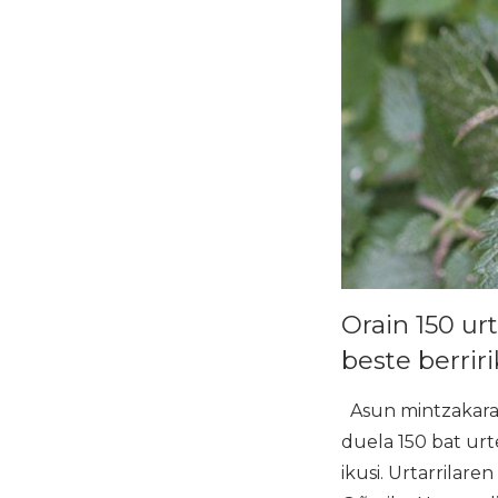
Orain 150 ur
beste berriri
Asun mintzakara
duela 150 bat urt
ikusi. Urtarrilar