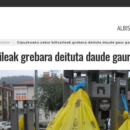
ALBI
bisteak
Gipuzkoako zabor biltzaileak grebara deituta daude gaur ga
ileak grebara deituta daude gaur