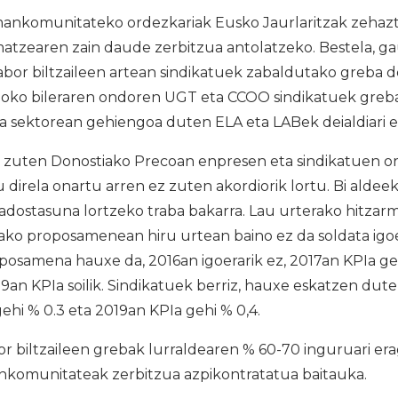
nkomunitateko ordezkariak Eusko Jaurlaritzak zehazt
atzearen zain daude zerbitzua antolatzeko. Bestela, 
or biltzaileen artean sindikatuek zabaldutako greba de
oko bileraren ondoren UGT eta CCOO sindikatuek greba
a sektorean gehiengoa duten ELA eta LABek deialdiari e
n zuten Donostiako Precoan enpresen eta sindikatuen o
u direla onartu arren ez zuten akordiorik lortu. Bi alde
 adostasuna lortzeko traba bakarra. Lau urterako hitza
ako proposamenean hiru urtean baino ez da soldata igoe
osamena hauxe da, 2016an igoerarik ez, 2017an KPIa geh
19an KPIa soilik. Sindikatuek berriz, hauxe eskatzen dute
ehi % 0.3 eta 2019an KPIa gehi % 0,4.
biltzaileen grebak lurraldearen % 60-70 inguruari erag
nkomunitateak zerbitzua azpikontratatua baitauka.