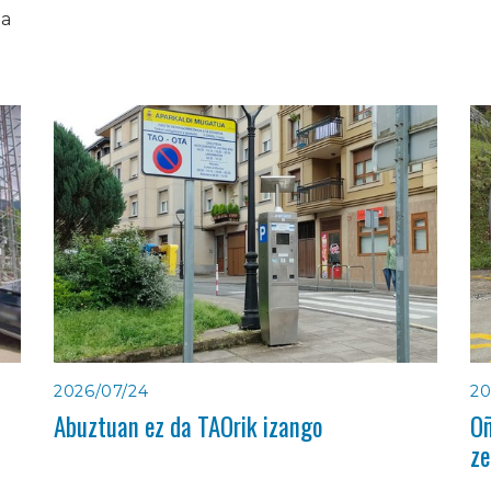
ia
2026/07/24
20
Abuztuan ez da TAOrik izango
Oñ
ze