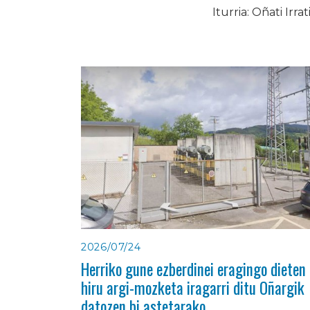
Iturria: Oñati Irrat
2026/07/24
Herriko gune ezberdinei eragingo dieten
hiru argi-mozketa iragarri ditu Oñargik
datozen bi astetarako