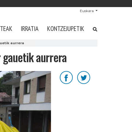
Euskara
STEAK
IRRATIA
KONTZEJUPETIK
uetik aurrera
 gauetik aurrera