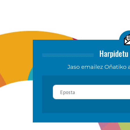
Harpidetu 
Jaso emailez Oñatiko a