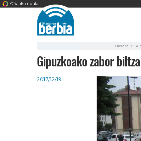
Oñatiko udala
Hasiera
Al
Gipuzkoako zabor biltza
2017/12/19