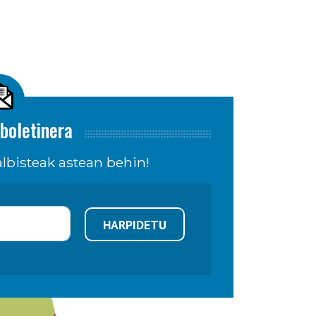
boletinera
lbisteak astean behin!
HARPIDETU