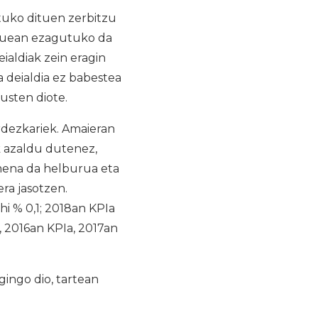
uko dituen zerbitzu
gauean ezagutuko da
ialdiak zein eragin
 deialdia ez babestea
usten diote.
rdezkariek. Amaieran
ek azaldu dutenez,
rmena da helburua eta
ra jasotzen.
i % 0,1; 2018an KPIa
, 2016an KPIa, 2017an
ingo dio, tartean