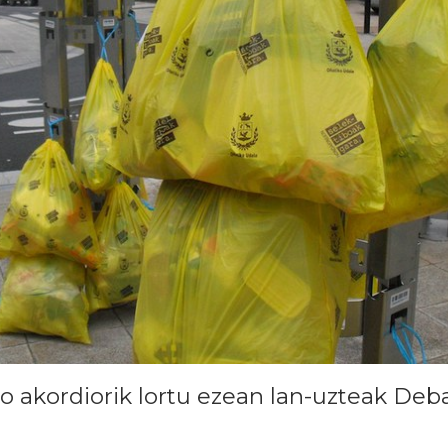
 akordiorik lortu ezean lan-uzteak Deb