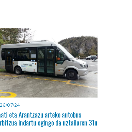
26/07/24
ati eta Arantzazu arteko autobus
rbitzua indartu egingo da uztailaren 31n