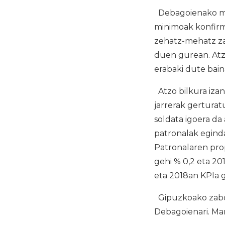
Debagoienako ma
minimoak konfirm
zehatz-mehatz zab
duen gurean. Atz
erabaki dute bain
Atzo bilkura iza
jarrerak gerturat
soldata igoera da
patronalak egind
Patronalaren prop
gehi % 0,2 eta 20
eta 2018an KPIa g
Gipuzkoako zabor 
Debagoienari. Ma