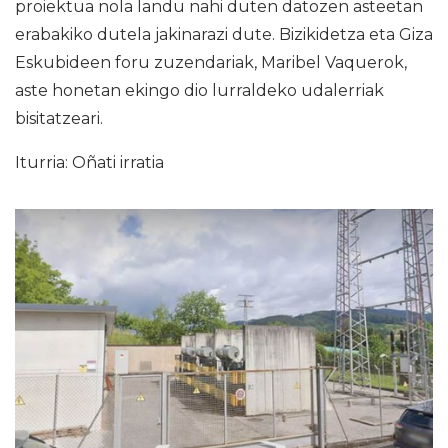
proiektua nola landu nahi duten datozen asteetan
erabakiko dutela jakinarazi dute. Bizikidetza eta Giza
Eskubideen foru zuzendariak, Maribel Vaquerok,
aste honetan ekingo dio lurraldeko udalerriak
bisitatzeari.
Iturria: Oñati irratia