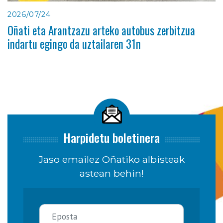
2026/07/24
Oñati eta Arantzazu arteko autobus zerbitzua
indartu egingo da uztailaren 31n
Harpidetu boletinera
Jaso emailez Oñatiko albisteak
astean behin!