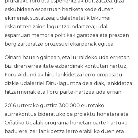
pluraleko foro eta esperientziak bultzatzea; giza
eskubideen esparruan heziketa xede duten
ekimenak sustatzea; udaletxetatik biktimei
eskaintzen zaion laguntza indartzea; udal
esparruan memoria politikak garatzea eta presoen
bergizarteratze prozesuei ekarpenak egitea.
Oinarri hauen gainean, eta lurraldeko udalerrietan
bizi diren errealitate ezberdinak kontutan hartuz,
Foru Aldundiak hiru lankidetza lerro proposatu
dizkie udalerriei: Diru-laguntza deialdiak, lankidetza
hitzarmenak eta Foru parte-hartzea udalerrian.
2016 urterako guztira 300.000 eurotako
aurrekontua bideratuko da proiektu honetara eta
Oñatiko Udalak programa honetan parte hartuko
badu ere, zer lankidetza lerro erabiliko duen eta