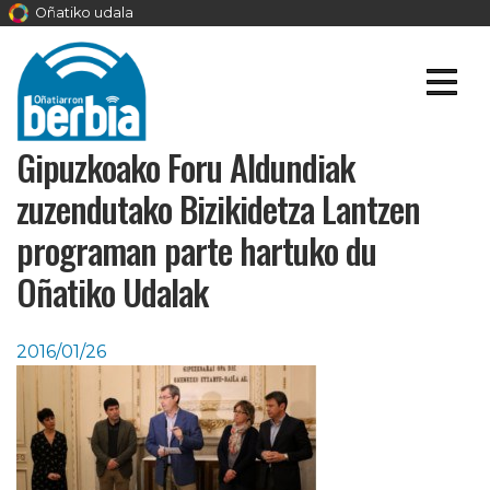
Oñatiko udala
Gipuzkoako Foru Aldundiak
zuzendutako Bizikidetza Lantzen
programan parte hartuko du
Oñatiko Udalak
2016/01/26