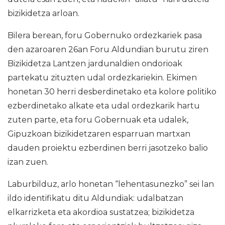
bizikidetza arloan.
Bilera berean, foru Gobernuko ordezkariek pasa
den azaroaren 26an Foru Aldundian burutu ziren
Bizikidetza Lantzen jardunaldien ondorioak
partekatu zituzten udal ordezkariekin. Ekimen
honetan 30 herri desberdinetako eta kolore politiko
ezberdinetako alkate eta udal ordezkarik hartu
zuten parte, eta foru Gobernuak eta udalek,
Gipuzkoan bizikidetzaren esparruan martxan
dauden proiektu ezberdinen berri jasotzeko balio
izan zuen.
Laburbilduz, arlo honetan “lehentasunezko” sei lan
ildo identifikatu ditu Aldundiak: udalbatzan
elkarrizketa eta akordioa sustatzea; bizikidetza