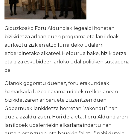
Gipuzkoako Foru Aldundiak legealdi honetan
bizikidetza arloan duen programa eta lan ildoak
aurkeztu zizkien atzo lurraldeko udalerri
ezberdinetako alkateei. Helburua bake, bizikidetza
eta giza eskubideen arloko udal politiken sustapena
da.
Olanok gogoratu duenez, foru erakundeak
hamarkada luzea darama udalekin elkarlanean
bizikidetzaren arloan, eta zuzentzen duen
Gobernuak lankidetza horretan “sakondu” nahi
duela azaldu zuen. Hori dela eta, Foru Aldundiaren
lan ildoek udalerriekin elkarlana indartu nahi
dutela esan zuen, eta hauekin “aliatu” nahi dutela