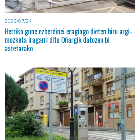
2026/07/24
Herriko gune ezberdinei eragingo dieten hiru argi-
mozketa iragarri ditu Oñargik datozen bi
astetarako