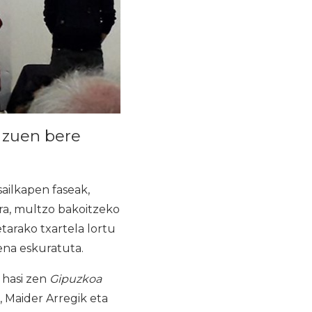
a zuen bere
sailkapen faseak,
era, multzo bakoitzeko
tarako txartela lortu
ena eskuratuta.
 hasi zen
Gipuzkoa
, Maider Arregik eta