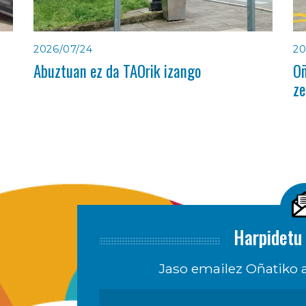
2026/07/24
20
Abuztuan ez da TAOrik izango
Oñ
ze
Harpidetu 
Jaso emailez Oñatiko a