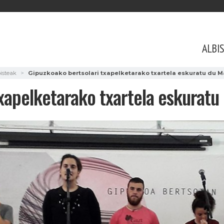
ALBI
isteak
Gipuzkoako bertsolari txapelketarako txartela eskuratu du M
xapelketarako txartela eskuratu