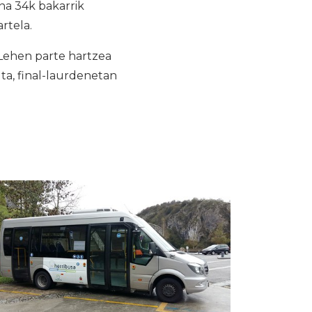
na 34k bakarrik
rtela.
 Lehen parte hartzea
ta, final-laurdenetan