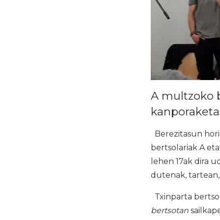
A multzoko b
kanporaketa 
Berezitasun hori
bertsolariak A et
lehen 17ak dira 
dutenak, tartean,
Txinparta bertso
bertsotan
sailkape