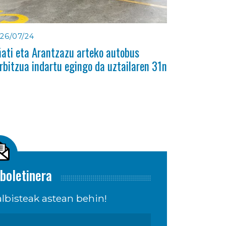
26/07/24
ati eta Arantzazu arteko autobus
rbitzua indartu egingo da uztailaren 31n
boletinera
lbisteak astean behin!