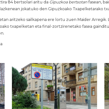
ira 84 bertsolari aritu da
Gipuzkoa bertsotan
fasean, bai
azkenean jokatuko den Gipuzkoako Txapelketarako txa
tan aritzeko sailkapena ere lortu zuen Maider Arregik.
ako txapelketan eta final-zortzirenetako fasea gainditu
en.
ia