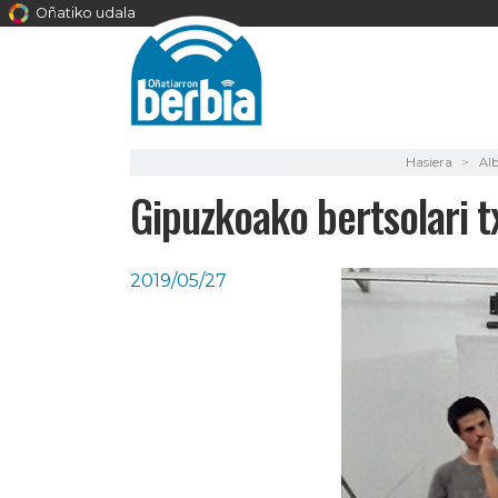
Oñatiko udala
Hasiera
Alb
Gipuzkoako bertsolari t
2019/05/27