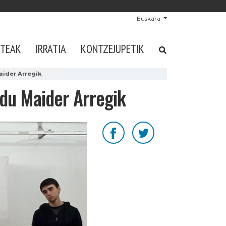
Euskara
STEAK
IRRATIA
KONTZEJUPETIK
aider Arregik
 du Maider Arregik