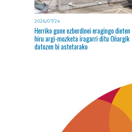
2026/07/24
Herriko gune ezberdinei eragingo dieten
hiru argi-mozketa iragarri ditu Oñargik
datozen bi astetarako