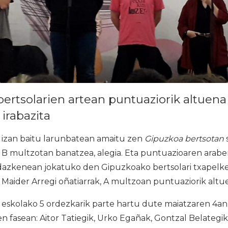
ertsolarien artean puntuaziorik altuen
irabazita
 izan baitu larunbatean amaitu zen
Gipuzkoa bertsotan
a B multzotan banatzea, alegia. Eta puntuazioaren arab
udazkenean jokatuko den Gipuzkoako bertsolari txapelke
 Maider Arregi oñatiarrak, A multzoan puntuaziorik altu
 eskolako 5 ordezkarik parte hartu dute maiatzaren 4an
n fasean: Aitor Tatiegik, Urko Egañak, Gontzal Belategik