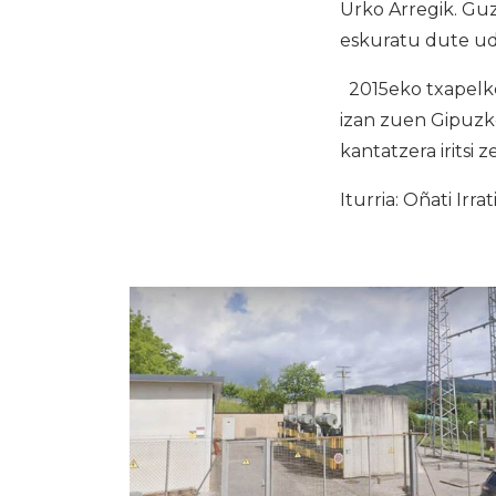
Urko Arregik. Guzt
eskuratu dute ud
2015eko txapelke
izan zuen Gipuzko
kantatzera iritsi z
Iturria: Oñati Irrat