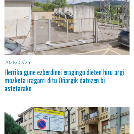
2026/07/24
Herriko gune ezberdinei eragingo dieten hiru argi-
mozketa iragarri ditu Oñargik datozen bi
astetarako