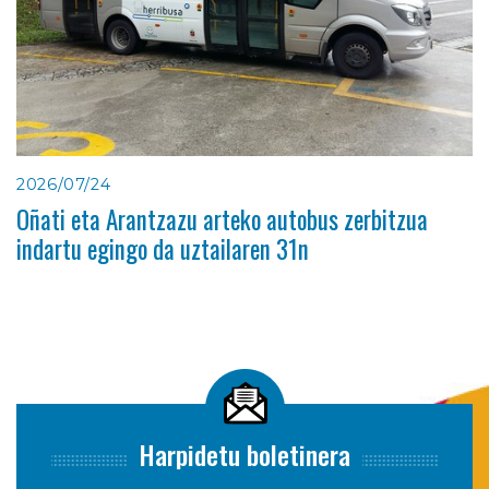
2026/07/24
Oñati eta Arantzazu arteko autobus zerbitzua
indartu egingo da uztailaren 31n
Harpidetu boletinera