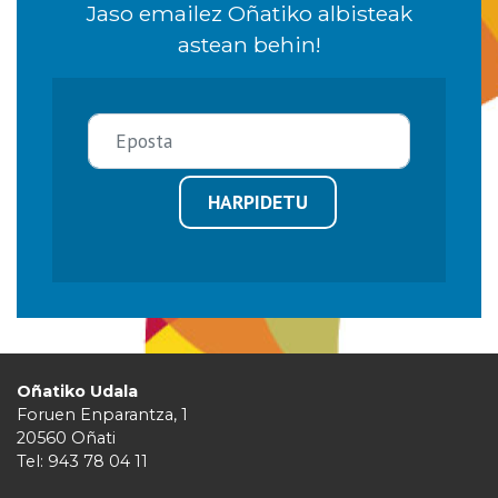
Jaso emailez Oñatiko albisteak
astean behin!
HARPIDETU
Oñatiko Udala
Foruen Enparantza, 1
20560 Oñati
Tel: 943 78 04 11