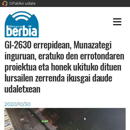
Oñatiko udala
GI-2630 errepidean, Munazategi
inguruan, eratuko den errotondaren
proiektua eta honek ukituko dituen
lursailen zerrenda ikusgai daude
udaletxean
2020/10/30