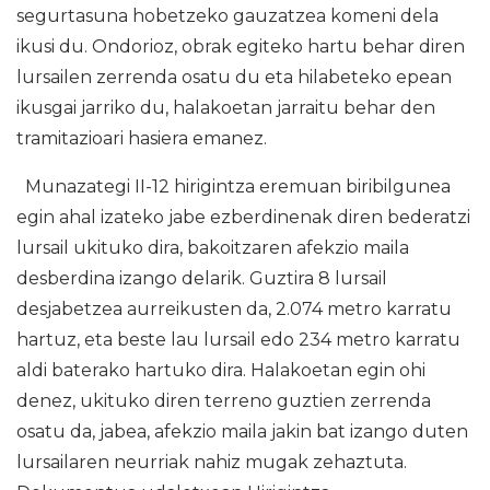
segurtasuna hobetzeko gauzatzea komeni dela
ikusi du. Ondorioz, obrak egiteko hartu behar diren
lursailen zerrenda osatu du eta hilabeteko epean
ikusgai jarriko du, halakoetan jarraitu behar den
tramitazioari hasiera emanez.
Munazategi II-12 hirigintza eremuan biribilgunea
egin ahal izateko jabe ezberdinenak diren bederatzi
lursail ukituko dira, bakoitzaren afekzio maila
desberdina izango delarik. Guztira 8 lursail
desjabetzea aurreikusten da, 2.074 metro karratu
hartuz, eta beste lau lursail edo 234 metro karratu
aldi baterako hartuko dira. Halakoetan egin ohi
denez, ukituko diren terreno guztien zerrenda
osatu da, jabea, afekzio maila jakin bat izango duten
lursailaren neurriak nahiz mugak zehaztuta.