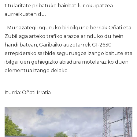
titularitate pribatuko hainbat lur okupatzea
aurreikusten du.
Munazategi inguruko biribilgune berriak Oñati eta
Zubillaga arteko trafiko arazoa arinduko du hein
handi batean, Garibaiko auzotarrek GI-2630
errepiderako sarbide seguruagoa izango baitute eta
ibilgailuen gehiegizko abiadura motelaraziko duen
elementua izango delako.
Iturria: Oñati Irratia