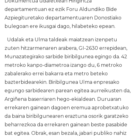
Dokumentua udaletxean Hirigintza
departamentuan ez ezik Foru Aldundiko Bide
Azpiegituretako departamentuaren Donostiako
bulegoan ere ikusgai dago, hilabeteko epean.
Udalak eta Ulma taldeak maiatzean izenpetu
zuten hitzarmenaren arabera, GI-2630 errepidean,
Munazategirako sarbide biribilgunea egingo da. 42
metroko kanpo-diametroa izango du, 6 metroko
zabalerako errei bakarra eta metro beteko
bazterbidearekin. Biribilgunea Ulma enpresako
egungo sarbidearen parean egitea aurreikusten da,
Argiñena baserriaren hego-ekialdean. Duruaran
errekaren gainean dagoen eremua aprobetxatuko
da baina biribilgunearen eraztuna osorik garatzeko
beharrezkoa da errekaren gainean beste pasabide
bat egitea. Obrak, esan bezala, jabari publiko nahiz