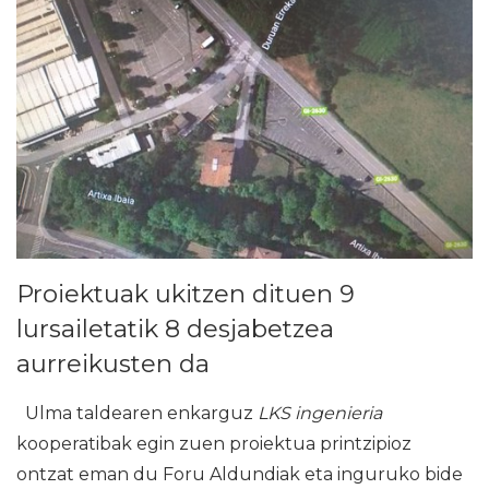
Proiektuak ukitzen dituen 9
lursailetatik 8 desjabetzea
aurreikusten da
Ulma taldearen enkarguz
LKS ingenieria
kooperatibak egin zuen proiektua printzipioz
ontzat eman du Foru Aldundiak eta inguruko bide