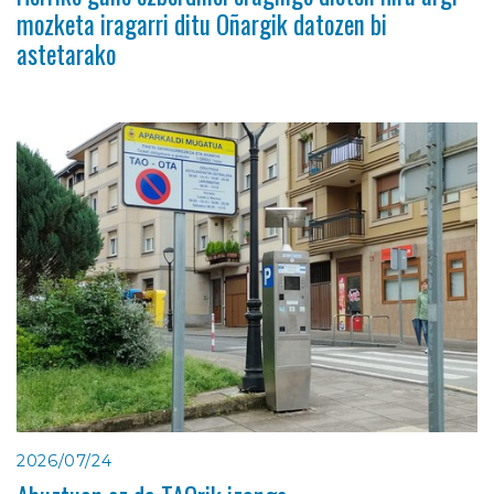
mozketa iragarri ditu Oñargik datozen bi
astetarako
2026/07/24