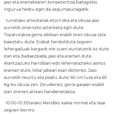
jaso eta eramatearen konpetentzia baitagokio.
Ingurua hesitu egin da, segurtasunagatik.
Iurretako artezilariak etorri dira eta obusa jaso
aurretik oinarrizko azterketa egin dute.
Topatutakoa gerra zibilean erabili ziren obusa zela
baieztatu dute. Erabat herdoilduta zegoen
lehergailuak kargarik ote zuen ziurtatzerik ez dute
izan eta, badaezpada, jaso eta eraman dute.
Arantzazuko harrobian-edo leherrarazteko asmoz
eraman dute, lokal jabeari esan diotenez. Jaso
aurretik neurtu eta pisatu dute: 60 cm luze eta 60
Kg-ko obusa zen. Dirudienez, gerra garaian erabili
izan zirenen artean handienetakoa.
10:00-10:30tarako Mendiko kalea normal eta lasai
zegoen berriro.