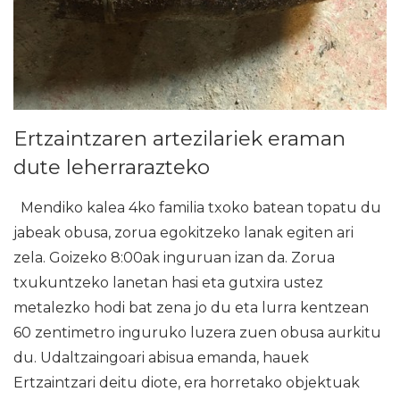
Ertzaintzaren artezilariek eraman
dute leherrarazteko
Mendiko kalea 4ko familia txoko batean topatu du
jabeak obusa, zorua egokitzeko lanak egiten ari
zela. Goizeko 8:00ak inguruan izan da. Zorua
txukuntzeko lanetan hasi eta gutxira ustez
metalezko hodi bat zena jo du eta lurra kentzean
60 zentimetro inguruko luzera zuen obusa aurkitu
du. Udaltzaingoari abisua emanda, hauek
Ertzaintzari deitu diote, era horretako objektuak