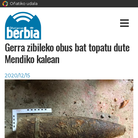
Oñatiko udala
Gerra zibileko obus bat topatu dute
Mendiko kalean
2020/12/15