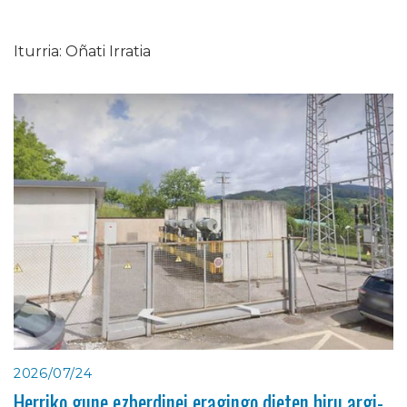
Iturria: Oñati Irratia
2026/07/24
Herriko gune ezberdinei eragingo dieten hiru argi-