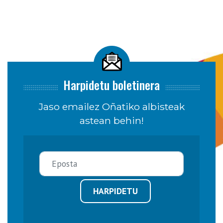
Harpidetu boletinera
Jaso emailez Oñatiko albisteak
astean behin!
HARPIDETU