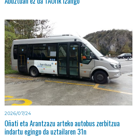
Abuztuan ez da TAOrik izango
2026/07/24
Oñati eta Arantzazu arteko autobus zerbitzua
indartu egingo da uztailaren 31n