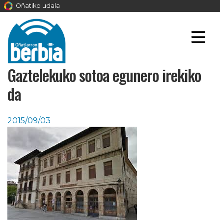
Oñatiko udala
Gaztelekuko sotoa egunero irekiko
da
2015/09/03