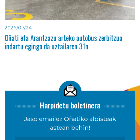
2026/07/24
Oñati eta Arantzazu arteko autobus zerbitzua
indartu egingo da uztailaren 31n
Harpidetu boletinera
Jaso emailez Oñatiko albisteak
astean behin!