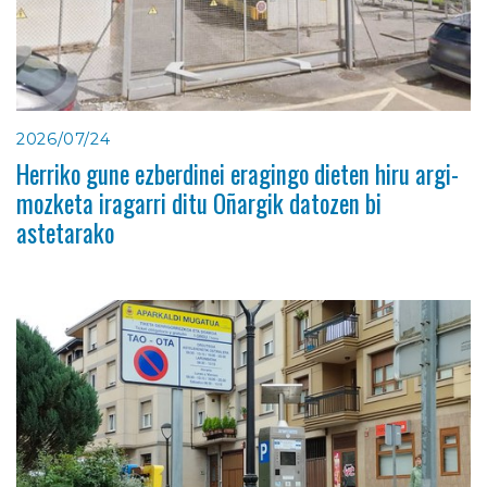
2026/07/24
Herriko gune ezberdinei eragingo dieten hiru argi-
mozketa iragarri ditu Oñargik datozen bi
astetarako