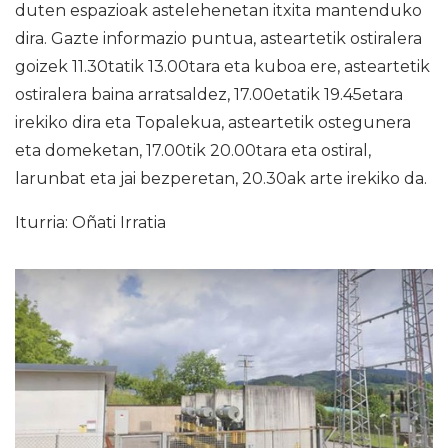
duten espazioak astelehenetan itxita mantenduko
dira. Gazte informazio puntua, asteartetik ostiralera
goizek 11.30tatik 13.00tara eta kuboa ere, asteartetik
ostiralera baina arratsaldez, 17.00etatik 19.45etara
irekiko dira eta Topalekua, asteartetik ostegunera
eta domeketan, 17.00tik 20.00tara eta ostiral,
larunbat eta jai bezperetan, 20.30ak arte irekiko da.
Iturria: Oñati Irratia