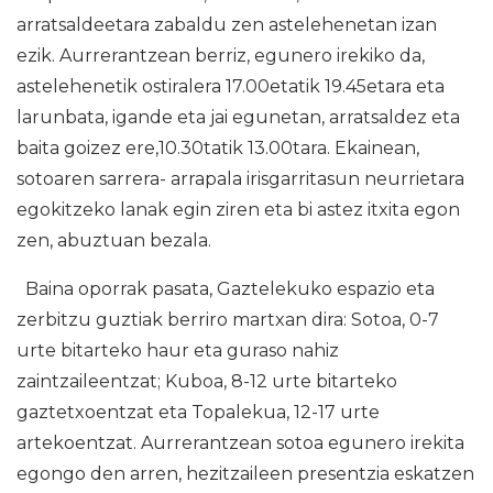
arratsaldeetara zabaldu zen astelehenetan izan
ezik. Aurrerantzean berriz, egunero irekiko da,
astelehenetik ostiralera 17.00etatik 19.45etara eta
larunbata, igande eta jai egunetan, arratsaldez eta
baita goizez ere,10.30tatik 13.00tara. Ekainean,
sotoaren sarrera- arrapala irisgarritasun neurrietara
egokitzeko lanak egin ziren eta bi astez itxita egon
zen, abuztuan bezala.
Baina oporrak pasata, Gaztelekuko espazio eta
zerbitzu guztiak berriro martxan dira: Sotoa, 0-7
urte bitarteko haur eta guraso nahiz
zaintzaileentzat; Kuboa, 8-12 urte bitarteko
gaztetxoentzat eta Topalekua, 12-17 urte
artekoentzat. Aurrerantzean sotoa egunero irekita
egongo den arren, hezitzaileen presentzia eskatzen