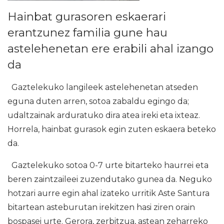
Hainbat gurasoren eskaerari
erantzunez familia gune hau
astelehenetan ere erabili ahal izango
da
Gaztelekuko langileek astelehenetan atseden
eguna duten arren, sotoa zabaldu egingo da;
udaltzainak arduratuko dira atea ireki eta ixteaz.
Horrela, hainbat gurasok egin zuten eskaera beteko
da.
Gaztelekuko sotoa 0-7 urte bitarteko haurrei eta
beren zaintzaileei zuzendutako gunea da. Neguko
hotzari aurre egin ahal izateko urritik Aste Santura
bitartean asteburutan irekitzen hasi ziren orain
bospasei urte. Gerora, zerbitzua, astean zeharreko