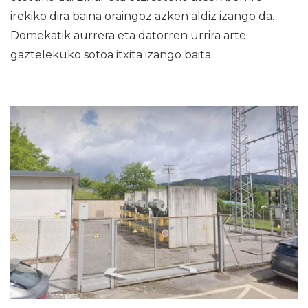
irekiko dira baina oraingoz azken aldiz izango da.
Domekatik aurrera eta datorren urrira arte
gaztelekuko sotoa itxita izango baita.