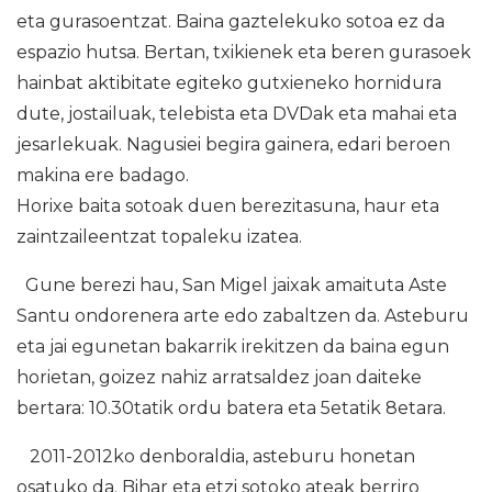
eta gurasoentzat. Baina gaztelekuko sotoa ez da
espazio hutsa. Bertan, txikienek eta beren gurasoek
hainbat aktibitate egiteko gutxieneko hornidura
dute, jostailuak, telebista eta DVDak eta mahai eta
jesarlekuak. Nagusiei begira gainera, edari beroen
makina ere badago.
Horixe baita sotoak duen berezitasuna, haur eta
zaintzaileentzat topaleku izatea.
Gune berezi hau, San Migel jaixak amaituta Aste
Santu ondorenera arte edo zabaltzen da. Asteburu
eta jai egunetan bakarrik irekitzen da baina egun
horietan, goizez nahiz arratsaldez joan daiteke
bertara: 10.30tatik ordu batera eta 5etatik 8etara.
2011-2012ko denboraldia, asteburu honetan
osatuko da. Bihar eta etzi sotoko ateak berriro