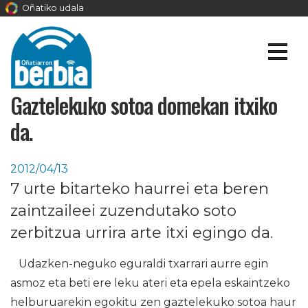
Oñatiko udala
Gaztelekuko sotoa domekan itxiko
da.
2012/04/13
7 urte bitarteko haurrei eta beren
zaintzaileei zuzendutako soto
zerbitzua urrira arte itxi egingo da.
Udazken-neguko eguraldi txarrari aurre egin
asmoz eta beti ere leku ateri eta epela eskaintzeko
helburuarekin egokitu zen gaztelekuko sotoa haur