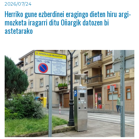
2026/07/24
Herriko gune ezberdinei eragingo dieten hiru argi-
mozketa iragarri ditu Oñargik datozen bi
astetarako