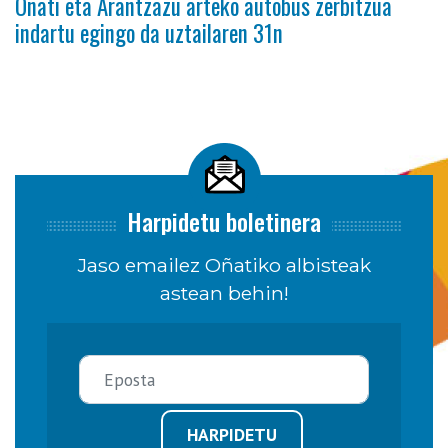
Oñati eta Arantzazu arteko autobus zerbitzua
indartu egingo da uztailaren 31n
Harpidetu boletinera
Jaso emailez Oñatiko albisteak
astean behin!
HARPIDETU