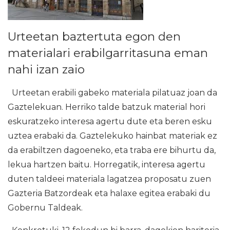
Urteetan baztertuta egon den
materialari erabilgarritasuna eman
nahi izan zaio
Urteetan erabili gabeko materiala pilatuaz joan da
Gaztelekuan. Herriko talde batzuk material hori
eskuratzeko interesa agertu dute eta beren esku
uztea erabaki da. Gaztelekuko hainbat materiak ez
da erabiltzen dagoeneko, eta traba ere bihurtu da,
lekua hartzen baitu. Horregatik, interesa agertu
duten taldeei materiala lagatzea proposatu zuen
Gazteria Batzordeak eta halaxe egitea erabaki du
Gobernu Taldeak.