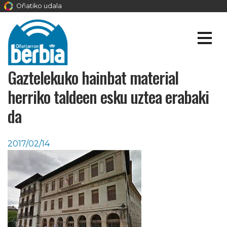
Oñatiko udala
Gaztelekuko hainbat material
herriko taldeen esku uztea erabaki
da
2017/02/14