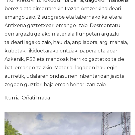
Konkretuki, 12 fokodun bi barra, dagokion hariteria
berezia eta dimerrarekin Irazan Antzerki taldeari
emango zaio. 2 subgrabe eta tabernako kafetera
Antixena gaztetxeari emango zaio. Desmontatu
den argazki gelako materiala Ilunpetan argazki
taldeari lagako zaio, hau da, anpliadora, argi mahaia,
kubetak, likidoetarako ontziak, papera eta abar..
Azkenik, PS2 eta mandoak herriko gaztetxo talde
bati emango zaizkio. Material lagapen hau egin
aurretik, udalaren ondasunen inbentarioan jasota
zegoen guztiari baja eman behar izan zaio.
Iturria: Oñati Irratia