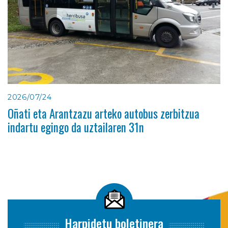
2026/07/24
Oñati eta Arantzazu arteko autobus zerbitzua
indartu egingo da uztailaren 31n
Harpidetu boletinera