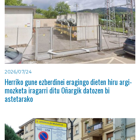
2026/07/24
Herriko gune ezberdinei eragingo dieten hiru argi-
mozketa iragarri ditu Oñargik datozen bi
astetarako