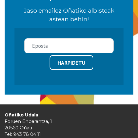
Jaso emailez Oñatiko albisteak
astean behin!
HARPIDETU
Oñatiko Udala
Foruen Enparantza, 1
20560 Oñati
Tel: 943 78 04 11