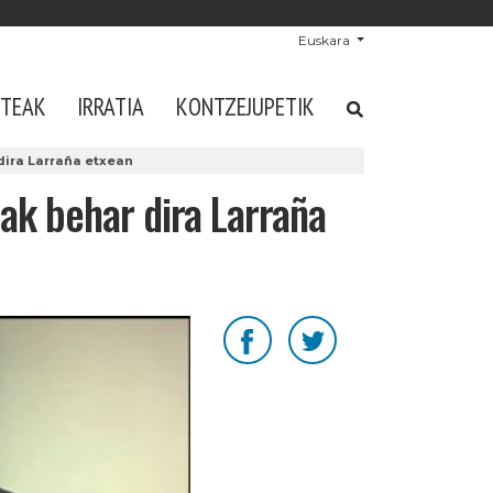
Euskara
STEAK
IRRATIA
KONTZEJUPETIK
ira Larraña etxean
ak behar dira Larraña