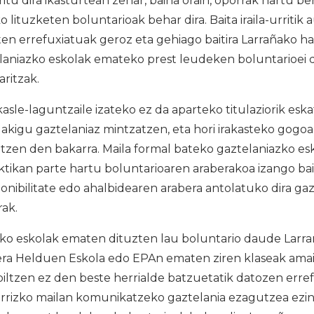
aritu dira ikasturtean zehar, baina orain, oporrak hartu 
lituzketen boluntarioak behar dira. Baita iraila-urritik a
ten errefuxiatuak geroz eta gehiago baitira Larrañako ha
laniazko eskolak emateko prest leudeken boluntarioei d
ritzak.
asle-laguntzaile izateko ez da aparteko titulaziorik esk
akigu gaztelaniaz mintzatzen, eta hori irakasteko gogo
atzen den bakarra. Maila formal bateko gaztelaniazko esk
tikan parte hartu boluntarioaren araberakoa izango bait
onibilitate edo ahalbidearen arabera antolatuko dira ga
rak.
o eskolak ematen dituzten lau boluntario daude Larrañ
ra Helduen Eskola edo EPAn ematen ziren klaseak amaitu
biltzen ez den beste herrialde batzuetatik datozen erre
narrizko mailan komunikatzeko gaztelania ezagutzea ezi