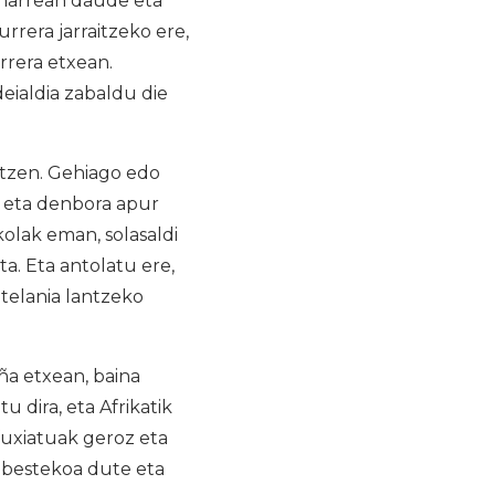
beharrean daude eta
urrera jarraitzeko ere,
rrera etxean.
eialdia zabaldu die
atzen. Gehiago edo
a eta denbora apur
olak eman, solasaldi
a. Eta antolatu ere,
ztelania lantzeko
a etxean, baina
 dira, eta Afrikatik
fuxiatuak geroz eta
nbestekoa dute eta