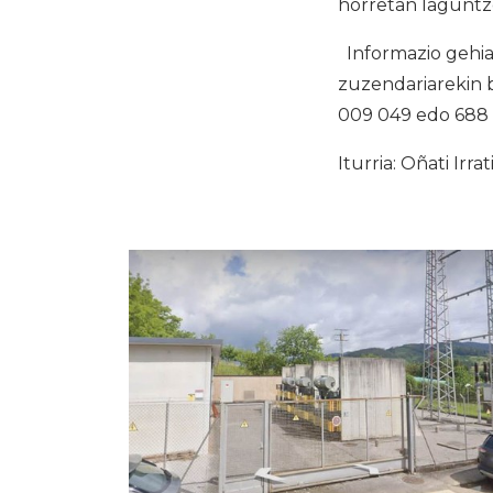
horretan laguntz
Informazio gehia
zuzendariarekin 
009 049 edo 688
Iturria: Oñati Irrat