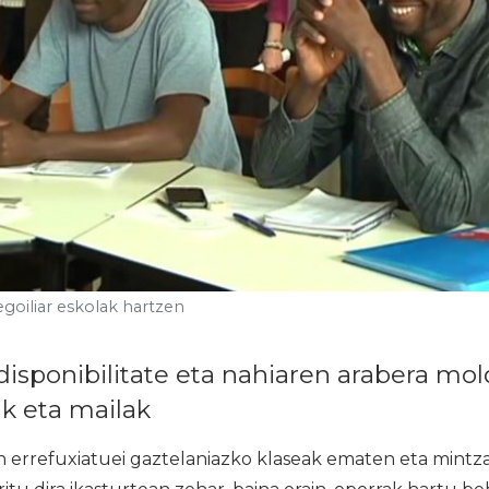
goiliar eskolak hartzen
isponibilitate eta nahiaren arabera mol
k eta mailak
errefuxiatuei gaztelaniazko klaseak ematen eta mintz