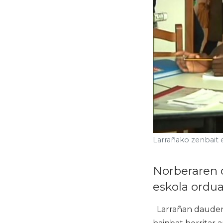
Larrañako zenbait e
Norberaren d
eskola ordua
Larrañan dauden 