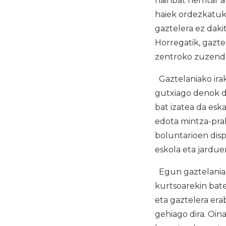
hainbat herritar 
haiek ordezkatuko 
gaztelera ez daki
Horregatik, gazte
zentroko zuzenda
Gaztelaniako irak
gutxiago denok d
bat izatea da esk
edota mintza-prak
boluntarioen disp
eskola eta jardue
Egun gaztelaniak
kurtsoarekin bate
eta gaztelera era
gehiago dira. Oi