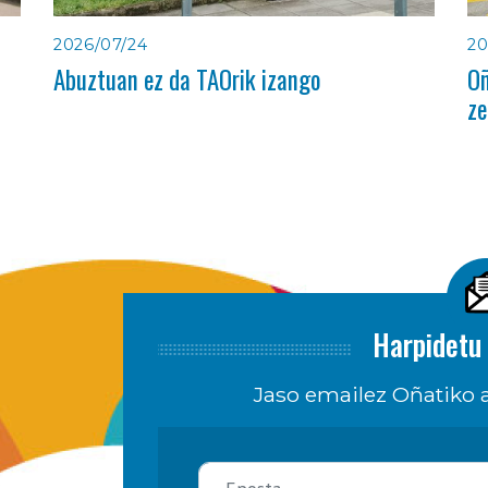
2026/07/24
20
Abuztuan ez da TAOrik izango
Oñ
ze
Harpidetu 
Jaso emailez Oñatiko a