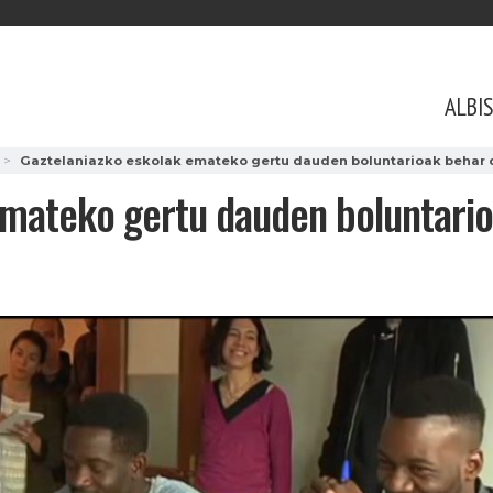
ALBI
Gaztelaniazko eskolak emateko gertu dauden boluntarioak behar d
emateko gertu dauden boluntario