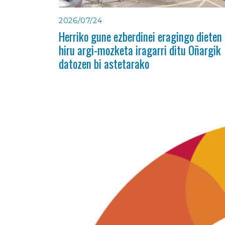
2026/07/24
Herriko gune ezberdinei eragingo dieten
hiru argi-mozketa iragarri ditu Oñargik
datozen bi astetarako