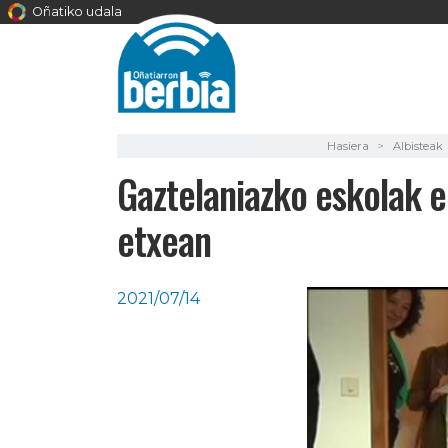
Oñatiko udala
Hasiera
Albisteak
Gaztelaniazko eskolak 
etxean
2021/07/14