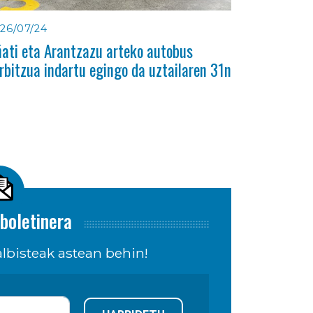
26/07/24
ati eta Arantzazu arteko autobus
rbitzua indartu egingo da uztailaren 31n
boletinera
lbisteak astean behin!