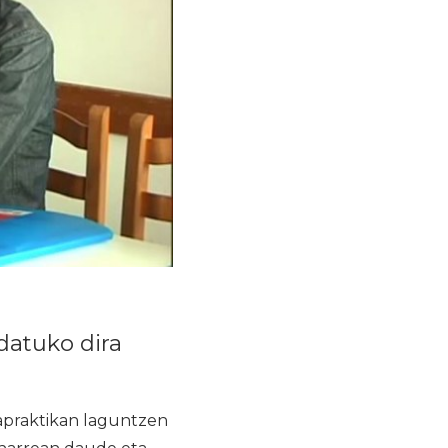
datuko dira
apraktikan laguntzen