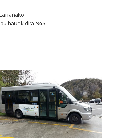
 Larrañako
ak hauek dira: 943