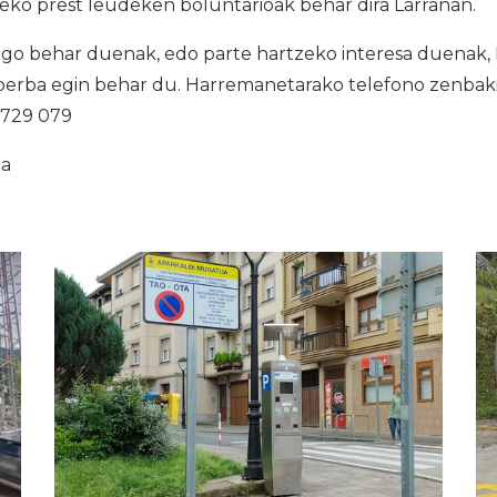
eko prest leudeken boluntarioak behar dira Larrañan.
go behar duenak, edo parte hartzeko interesa duenak,
berba egin behar du. Harremanetarako telefono zenbaki
 729 079
ia