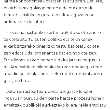
jarrita konponbideak bilatzen saiatu ziren. Beti ere,
elkarbizitza egokiago baten alde eta gazteek,
beraien aisialdirako gustuko lekuaz gozatzeko
aukera izan dezaten.
Prozesua hasterako, zertan bukatuko ote zuen ez
zekitela aitortu zuten politiko eta teknikariek,
elkarbizitzarako oinarrizko testu bat osatuko ote
zen edota udal ordenantza bat egingo ote zen.
Dirudienez, azken honen aldeko jarrera nagusitu
da. Arratsaldeko bilerarako lan zerrendan gazteen
aisialdirako lokalak arautzeko udal ordenantzaren
gaia jaso baita.
Datorren asteartean, bestalde, gazte lokalen
inguruan burutu den parte hartze prozesu honen
emaitzak publikoki aurkezteko bilera irekia antolatu