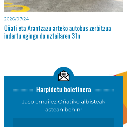
2026/07/24
Oñati eta Arantzazu arteko autobus zerbitzua
indartu egingo da uztailaren 31n
Harpidetu boletinera
Jaso emailez Oñatiko albisteak
astean behin!