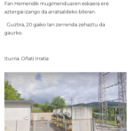
Fan Hemendik mugimenduaren eskaera ere
aztergai izango da arratsaldeko bileran.
Guztira, 20 gaiko lan zerrenda zehaztu da
gaurko.
Iturria: Oñati Irratia