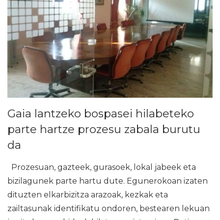
Gaia lantzeko bospasei hilabeteko
parte hartze prozesu zabala burutu
da
Prozesuan, gazteek, gurasoek, lokal jabeek eta
bizilagunek parte hartu dute. Egunerokoan izaten
dituzten elkarbizitza arazoak, kezkak eta
zailtasunak identifikatu ondoren, bestearen lekuan