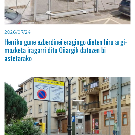
2026/07/24
Herriko gune ezberdinei eragingo dieten hiru argi-
mozketa iragarri ditu Oñargik datozen bi
astetarako