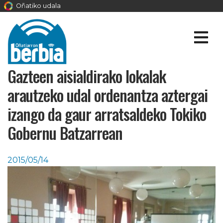
Oñatiko udala
Gazteen aisialdirako lokalak
arautzeko udal ordenantza aztergai
izango da gaur arratsaldeko Tokiko
Gobernu Batzarrean
2015/05/14