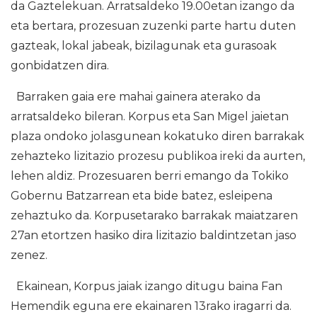
da Gaztelekuan. Arratsaldeko 19.00etan izango da
eta bertara, prozesuan zuzenki parte hartu duten
gazteak, lokal jabeak, bizilagunak eta gurasoak
gonbidatzen dira.
Barraken gaia ere mahai gainera aterako da
arratsaldeko bileran. Korpus eta San Migel jaietan
plaza ondoko jolasgunean kokatuko diren barrakak
zehazteko lizitazio prozesu publikoa ireki da aurten,
lehen aldiz. Prozesuaren berri emango da Tokiko
Gobernu Batzarrean eta bide batez, esleipena
zehaztuko da. Korpusetarako barrakak maiatzaren
27an etortzen hasiko dira lizitazio baldintzetan jaso
zenez.
Ekainean, Korpus jaiak izango ditugu baina Fan
Hemendik eguna ere ekainaren 13rako iragarri da.