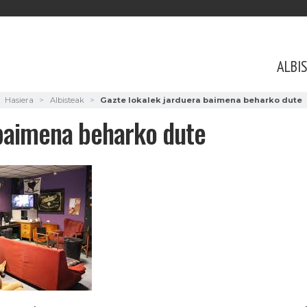
ALBI
Hasiera
Albisteak
Gazte lokalek jarduera baimena beharko dute
 baimena beharko dute