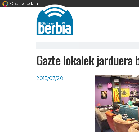
Oñatiko udala
Gazte lokalek jarduera
2015/07/20