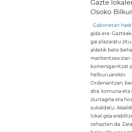
Gazte lokal
Osoko Bilkur
Gabonetan hasit
gida ere. Gazteak
gai plazaratu zit
aldetik bete beha
mantentzea izan 
komenigarritzat 
helburuarekin.
Ordenantzan, bes
dira: komuna eta 
ziurtagiria eta h
sukaldatu. Aisial
lokal gisa erabil
zehazten da. Zara