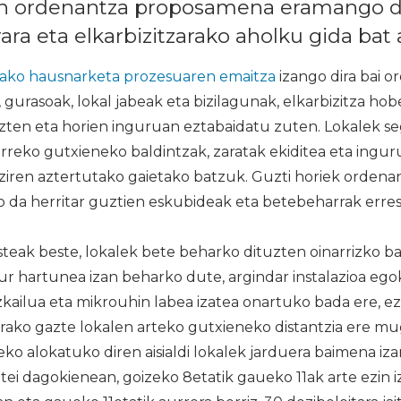
en ordenantza proposamena eramango da
ara eta elkarbizitzarako aholku gida bat 
ako hausnarketa prozesuaren emaitza
izango dira bai o
, gurasoak, lokal jabeak eta bizilagunak, elkarbizitza ho
uzten eta horien inguruan eztabaidatu zuten. Lokalek s
rreko gutxieneko baldintzak, zaratak ekiditea eta ingu
ziren aztertutako gaietako batzuk. Guzti horiek ordena
jo da herritar guztien eskubideak eta betebeharrak err
teak beste, lokalek bete beharko dituzten oinarrizko b
ur hartunea izan beharko dute, argindar instalazioa eg
ozkailua eta mikrouhin labea izatea onartuko bada ere, e
dirako gazte lokalen arteko gutxieneko distantzia ere m
tzeko alokatuko diren aisialdi lokalek jarduera baimena i
tei dagokienean, goizeko 8etatik gaueko 11ak arte ezin 