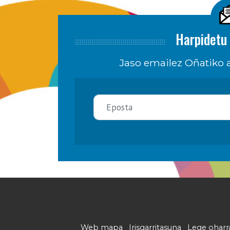
Harpidetu 
Jaso emailez Oñatiko a
Web mapa
Irisgarritasuna
Lege oharr