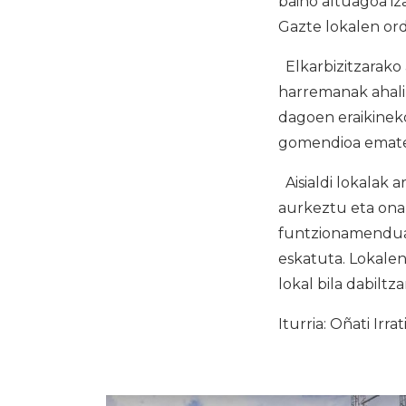
baino altuagoa iza
Gazte lokalen or
Elkarbizitzarako 
harremanak ahalik
dagoen eraikinek
gomendioa emate
Aisialdi lokalak 
aurkeztu eta ona
funtzionamenduan
eskatuta. Lokalen
lokal bila dabiltz
Iturria: Oñati Irrat