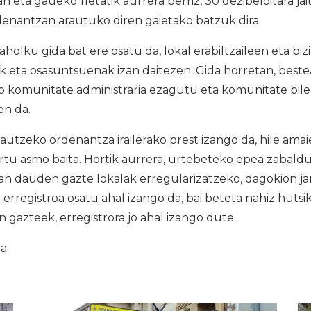
n eta gaueko 11etatik aurrera berriz, 30 dezibeloitara ja
denantzan arautuko diren gaietako batzuk dira.
aholku gida bat ere osatu da, lokal erabiltzaileen eta bi
 eta osasuntsuenak izan daitezen. Gida horretan, bestea
o komunitate administraria ezagutu eta komunitate bile
n da.
arautzeko ordenantza irailerako prest izango da, hile am
rtu asmo baita. Hortik aurrera, urtebeteko epea zabald
 dauden gazte lokalak erregularizatzeko, dagokion j
 erregistroa osatu ahal izango da, bai beteta nahiz huts
an gazteek, erregistrora jo ahal izango dute.
ia