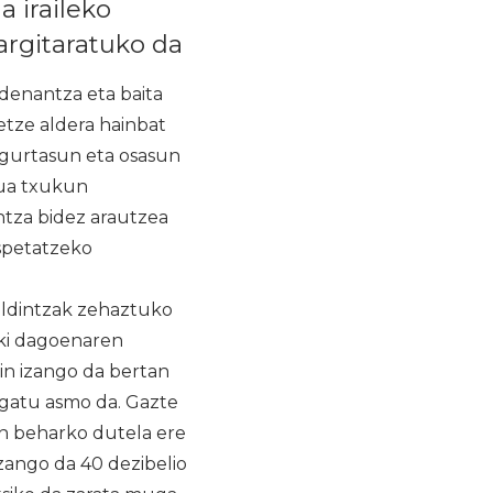
 iraileko
argitaratuko da
rdenantza eta baita
betze aldera hainbat
egurtasun eta osasun
rua txukun
ntza bidez arautzea
espetatzeko
aldintzak zehaztuko
oki dagoenaren
zin izango da bertan
ugatu asmo da. Gazte
zan beharko dutela ere
izango da 40 dezibelio