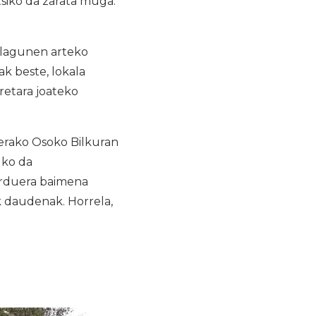
itsiko da zarata muga.
zilagunen arteko
k beste, lokala
retara joateko
aierako Osoko Bilkuran
uko da
arduera baimena
ik daudenak. Horrela,