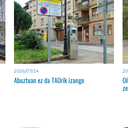
2026/07/24
20
Abuztuan ez da TAOrik izango
Oñ
ze