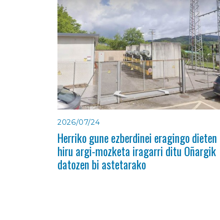
2026/07/24
Herriko gune ezberdinei eragingo dieten
hiru argi-mozketa iragarri ditu Oñargik
datozen bi astetarako