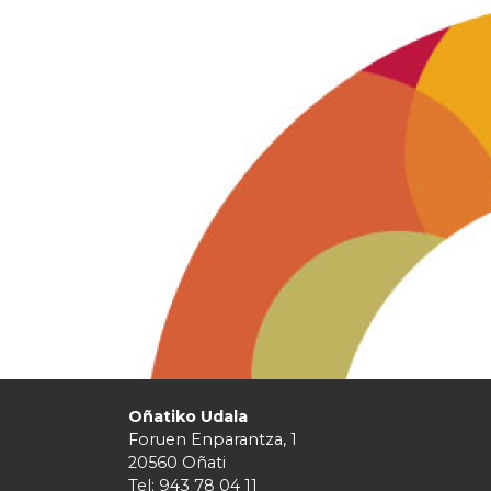
Oñatiko Udala
Foruen Enparantza, 1
20560 Oñati
Tel: 943 78 04 11