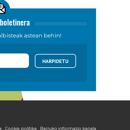
boletinera
lbisteak astean behin!
HARPIDETU
a
Cookie politika
Barruko informazio kanala