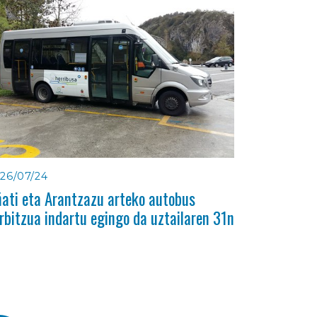
26/07/24
ati eta Arantzazu arteko autobus
rbitzua indartu egingo da uztailaren 31n