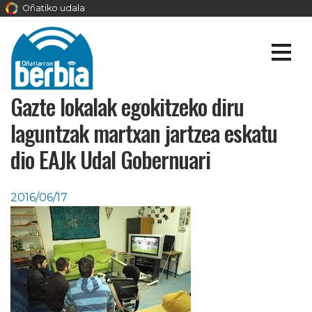
Oñatiko udala
Gazte lokalak egokitzeko diru
laguntzak martxan jartzea eskatu
dio EAJk Udal Gobernuari
2016/06/17