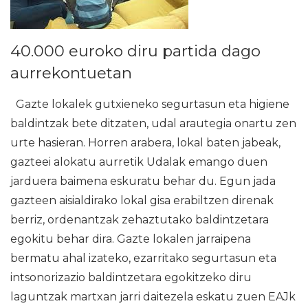
40.000 euroko diru partida dago
aurrekontuetan
Gazte lokalek gutxieneko segurtasun eta higiene
baldintzak bete ditzaten, udal arautegia onartu zen
urte hasieran. Horren arabera, lokal baten jabeak,
gazteei alokatu aurretik Udalak emango duen
jarduera baimena eskuratu behar du. Egun jada
gazteen aisialdirako lokal gisa erabiltzen direnak
berriz, ordenantzak zehaztutako baldintzetara
egokitu behar dira. Gazte lokalen jarraipena
bermatu ahal izateko, ezarritako segurtasun eta
intsonorizazio baldintzetara egokitzeko diru
laguntzak martxan jarri daitezela eskatu zuen EAJk