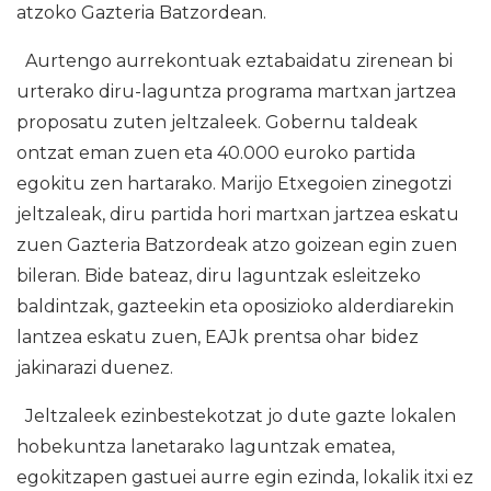
atzoko Gazteria Batzordean.
Aurtengo aurrekontuak eztabaidatu zirenean bi
urterako diru-laguntza programa martxan jartzea
proposatu zuten jeltzaleek. Gobernu taldeak
ontzat eman zuen eta 40.000 euroko partida
egokitu zen hartarako. Marijo Etxegoien zinegotzi
jeltzaleak, diru partida hori martxan jartzea eskatu
zuen Gazteria Batzordeak atzo goizean egin zuen
bileran. Bide bateaz, diru laguntzak esleitzeko
baldintzak, gazteekin eta oposizioko alderdiarekin
lantzea eskatu zuen, EAJk prentsa ohar bidez
jakinarazi duenez.
Jeltzaleek ezinbestekotzat jo dute gazte lokalen
hobekuntza lanetarako laguntzak ematea,
egokitzapen gastuei aurre egin ezinda, lokalik itxi ez