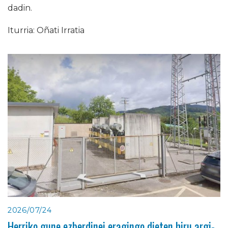
dadin.
Iturria: Oñati Irratia
2026/07/24
Herriko gune ezberdinei eragingo dieten hiru argi-