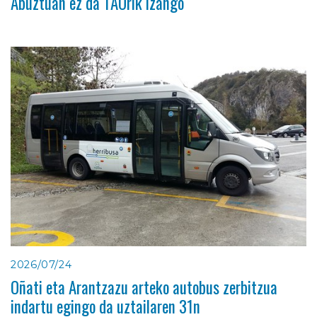
Abuztuan ez da TAOrik izango
2026/07/24
Oñati eta Arantzazu arteko autobus zerbitzua
indartu egingo da uztailaren 31n