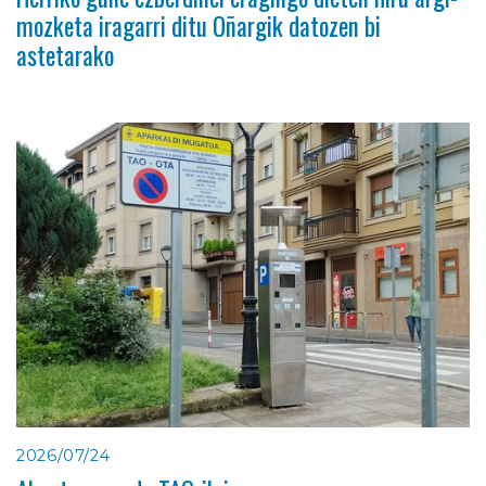
mozketa iragarri ditu Oñargik datozen bi
astetarako
2026/07/24