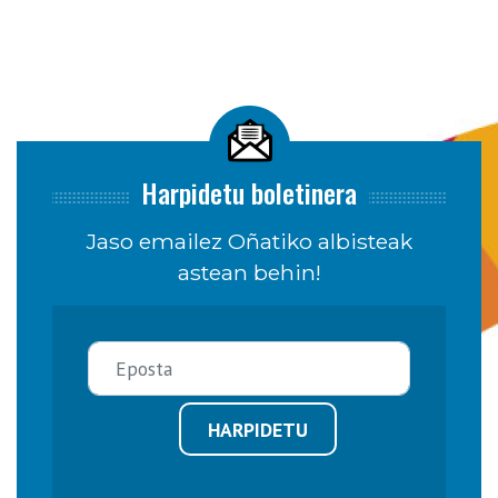
Harpidetu boletinera
Jaso emailez Oñatiko albisteak
astean behin!
HARPIDETU