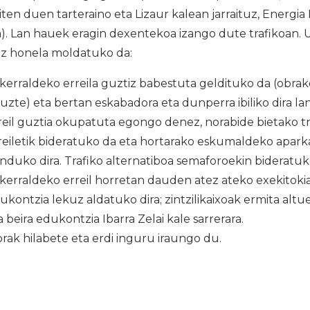
ten duen tarteraino eta Lizaur kalean jarraituz, Energia 
). Lan hauek eragin dexentekoa izango dute trafikoan. 
nez honela moldatuko da:
kerraldeko erreila guztiz babestuta geldituko da (obrako
tuzte) eta bertan eskabadora eta dunperra ibiliko dira l
reil guztia okupatuta egongo denez, norabide bietako tr
reiletik bideratuko da eta hortarako eskumaldeko apark
nduko dira. Trafiko alternatiboa semaforoekin bideratuk
kerraldeko erreil horretan dauden atez ateko exekitokia
ukontzia lekuz aldatuko dira; zintzilikaixoak ermita alt
a beira edukontzia Ibarra Zelai kale sarrerara.
rak hilabete eta erdi inguru iraungo du.