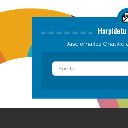
Harpidetu 
Jaso emailez Oñatiko a