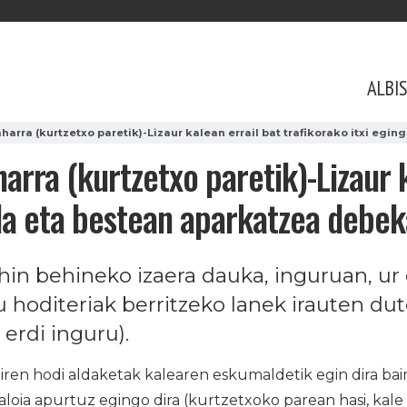
ALBI
harra (kurtzetxo paretik)-Lizaur kalean errail bat trafikorako itxi eg
arra (kurtzetxo paretik)-Lizaur k
 da eta bestean aparkatzea debek
hin behineko izaera dauka, inguruan, ur
oditeriak berritzeko lanek irauten dut
 erdi inguru).
iren hodi aldaketak kalearen eskumaldetik egin dira ba
loia apurtuz egingo dira (kurtzetxoko parean hasi, kale