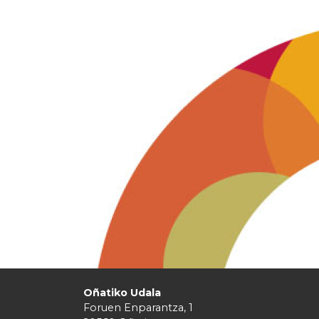
Oñatiko Udala
Foruen Enparantza, 1