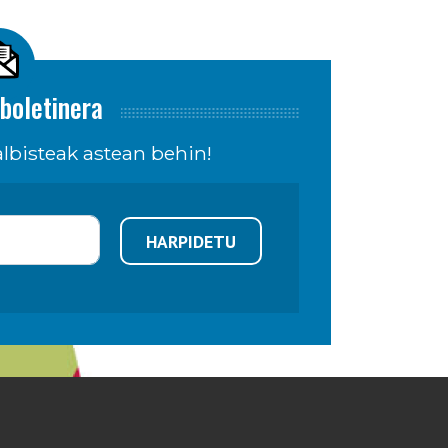
boletinera
lbisteak astean behin!
HARPIDETU