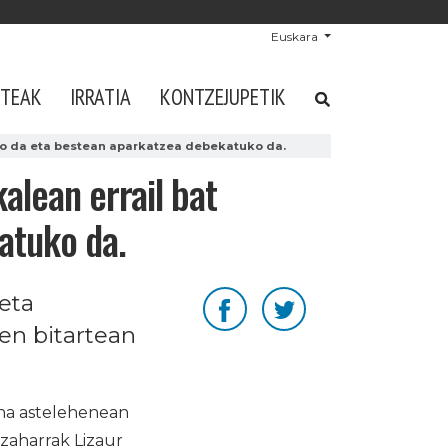
Euskara
STEAK
IRRATIA
KONTZEJUPETIK
ingo da eta bestean aparkatzea debekatuko da.
alean errail bat
atuko da.
 eta
en bitartean
ina astelehenean
 zaharrak Lizaur