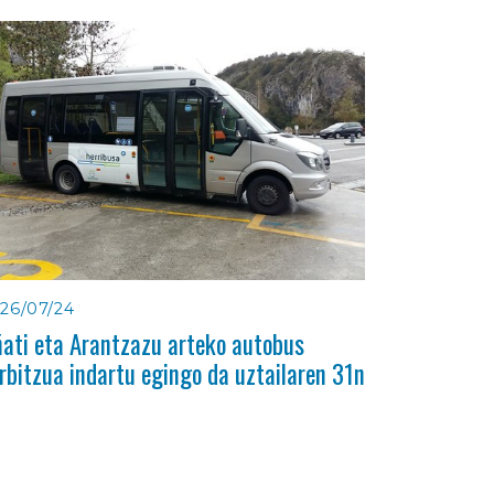
26/07/24
ati eta Arantzazu arteko autobus
rbitzua indartu egingo da uztailaren 31n