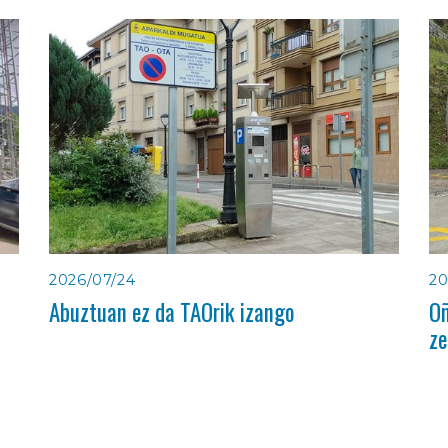
2026/07/24
20
Abuztuan ez da TAOrik izango
Oñ
ze