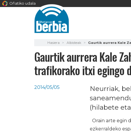
Oñatiko udala
Hasiera
Albisteak
Gaurtik aurrera Kale Za
Gaurtik aurrera Kale Zah
trafikorako itxi egingo
2014/05/05
Neurriak, be
saneamendu h
(hilabete eta
Orain arte egin d
ezkerraldeko espa