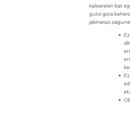
kalearekin bat egi
gutxi gora behera
jakinarazi zaigu
Ez
di
er
er
ke
Ez
ed
et
Ob