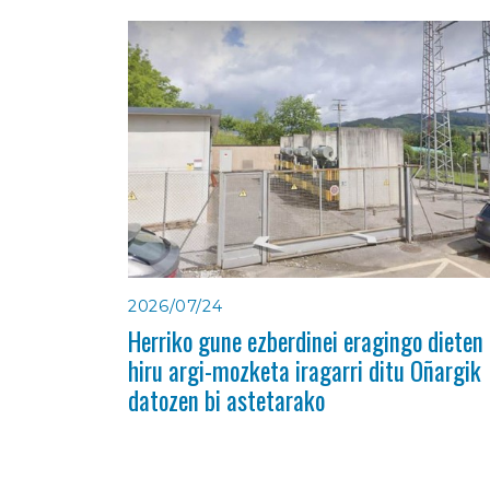
2026/07/24
Herriko gune ezberdinei eragingo dieten
hiru argi-mozketa iragarri ditu Oñargik
datozen bi astetarako