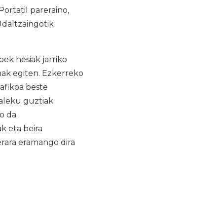
Portatil pareraino,
Udaltzaingotik
ek hesiak jarriko
anak egiten. Ezkerreko
afikoa beste
aleku guztiak
o da.
k eta beira
uerara eramango dira