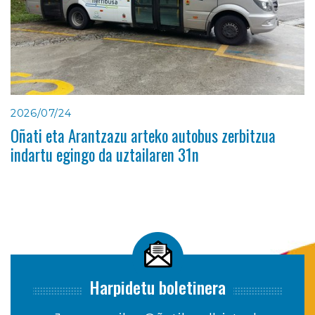
2026/07/24
Oñati eta Arantzazu arteko autobus zerbitzua
indartu egingo da uztailaren 31n
Harpidetu boletinera