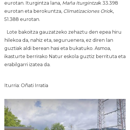
eurotan. Iturgintza lana,
Maña Iturgintza
k 33.398
eurotan eta berokuntza,
Climatizaciones Orio
k,
51.388 eurotan.
Lote bakoitza gauzatzeko zehaztu den epea hiru
hilekoa da, nahiz eta, seguruenera, ez diren lan
guztiak aldi berean hasi eta bukatuko. Asmoa,
ikasturte berrirako Natur eskola guztiz berrituta eta
erabilgarri izatea da.
Iturria: Oñati Irratia