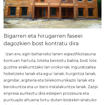
Bigarren eta hirugarren faseei
dagozkien bost kontratu dira
Izan ere, egin beharreko lanen espezifikotasuna
kontuan hartuta, loteka berezitu baitira, bost lote
guztira: eraikuntzako lan orokorrak; inguratzailea
hobetzeko lanak eta egur lanak; iturgintza lanak;
argindar, argiteria eta telekomunikazio lanak eta
berokuntza eta ur bero instalakuntza lanak. Zazpi
enpresa aurkeztu dira esleipen prozesura eta
puntuazio altuena lortu duten bostekin sinatuko