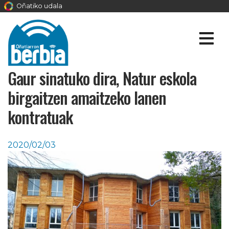
Oñatiko udala
Gaur sinatuko dira, Natur eskola
birgaitzen amaitzeko lanen
kontratuak
2020/02/03