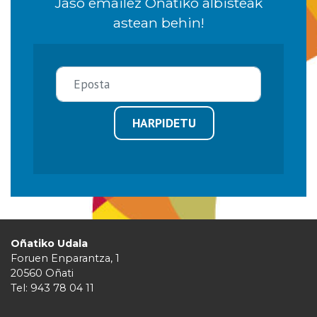
Jaso emailez Oñatiko albisteak
astean behin!
HARPIDETU
Oñatiko Udala
Foruen Enparantza, 1
20560 Oñati
Tel: 943 78 04 11