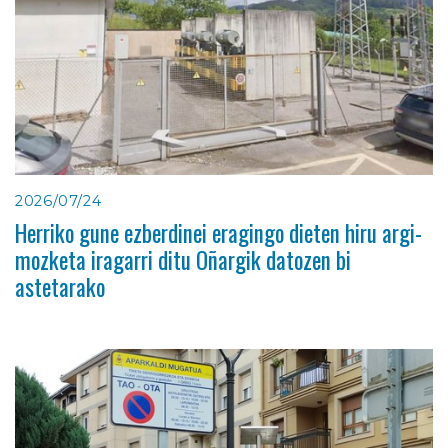
2026/07/24
Herriko gune ezberdinei eragingo dieten hiru argi-
mozketa iragarri ditu Oñargik datozen bi
astetarako