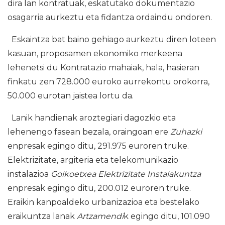
dira lan kontratuak, eskatutako dokumentazio
osagarria aurkeztu eta fidantza ordaindu ondoren.
Eskaintza bat baino gehiago aurkeztu diren loteen
kasuan, proposamen ekonomiko merkeena
lehenetsi du Kontratazio mahaiak, hala, hasieran
finkatu zen 728.000 euroko aurrekontu orokorra,
50.000 eurotan jaistea lortu da.
Lanik handienak aroztegiari dagozkio eta
lehenengo fasean bezala, oraingoan ere
Zuhazki
enpresak egingo ditu, 291.975 euroren truke.
Elektrizitate, argiteria eta telekomunikazio
instalazioa
Goikoetxea Elektrizitate Instalakuntza
enpresak egingo ditu, 200.012 euroren truke.
Eraikin kanpoaldeko urbanizazioa eta bestelako
eraikuntza lanak
Artzamendi
k egingo ditu, 101.090