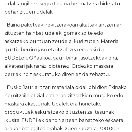
udal langileen segurtasuna bermatzera bideratu
behar zituen udalak.
Baina paketeak irekitzerakoan akatsak antzeman
zituzten hainbat udalek; gomak solte edo
askatzeko puntuan zeudela ikusi zuten. Material
guztia berriro jaso eta itzultzea erabaki du
EUDELek. Oñatikoa, gaur-bihar jasotzekoak dira,
alkateari jakinarazi diotenez. Ordezko maskara
berriak noiz eskuratuko diren ez da zehaztu.
Eusko Jaurlaritzari materiala bidali ohi dion Txinako
hornitzaile ofizial bati erosi zitzaizkion musuko edo
maskara akastunak. Udalek era honetako
produktuak eskuratzeko dituzten zailtasunak
ikusita, EUDELek danon artean banatzeko eskaera
orokor bat egitea erabaki zuen. Guztira, 300.000