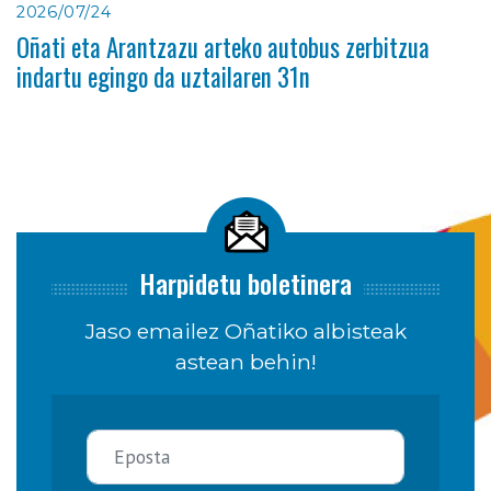
2026/07/24
Oñati eta Arantzazu arteko autobus zerbitzua
indartu egingo da uztailaren 31n
Harpidetu boletinera
Jaso emailez Oñatiko albisteak
astean behin!