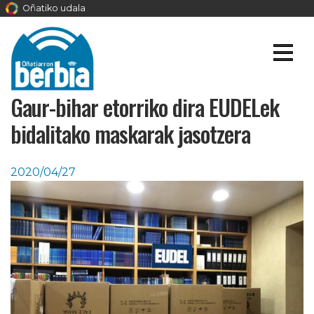
Oñatiko udala
Gaur-bihar etorriko dira EUDELek
bidalitako maskarak jasotzera
2020/04/27