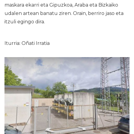
maskara ekarri eta Gipuzkoa, Araba eta Bizkaiko
udalen artean banatu ziren. Orain, berriro jaso eta
itzuli egingo dira.
Iturria: Oñati Irratia