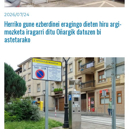
2026/07/24
Herriko gune ezberdinei eragingo dieten hiru argi-
mozketa iragarri ditu Oñargik datozen bi
astetarako