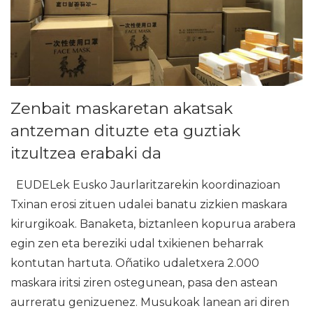
Zenbait maskaretan akatsak
antzeman dituzte eta guztiak
itzultzea erabaki da
EUDELek Eusko Jaurlaritzarekin koordinazioan
Txinan erosi zituen udalei banatu zizkien maskara
kirurgikoak. Banaketa, biztanleen kopurua arabera
egin zen eta bereziki udal txikienen beharrak
kontutan hartuta. Oñatiko udaletxera 2.000
maskara iritsi ziren ostegunean, pasa den astean
aurreratu genizuenez. Musukoak lanean ari diren