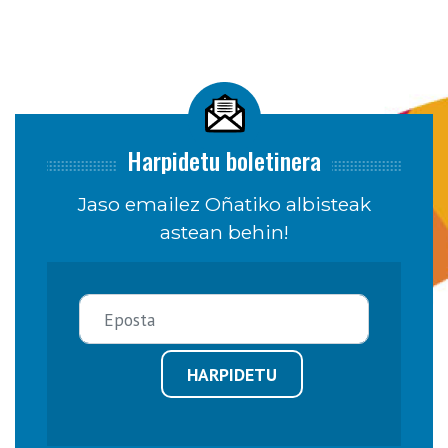
Harpidetu boletinera
Jaso emailez Oñatiko albisteak
astean behin!
HARPIDETU