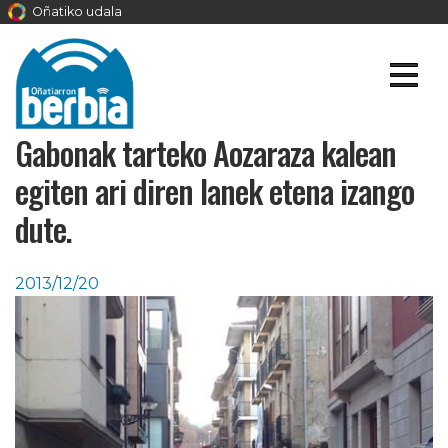
Oñatiko udala
Gabonak tarteko Aozaraza kalean
egiten ari diren lanek etena izango
dute.
2013/12/20