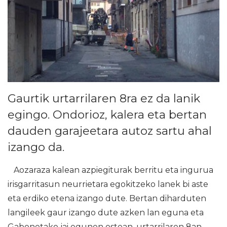
Gaurtik urtarrilaren 8ra ez da lanik
egingo. Ondorioz, kalera eta bertan
dauden garajeetara autoz sartu ahal
izango da.
Aozaraza kalean azpiegiturak berritu eta ingurua
irisgarritasun neurrietara egokitzeko lanek bi aste
eta erdiko etena izango dute. Bertan diharduten
langileek gaur izango dute azken lan eguna eta
Gabonetako jai egunen ostean, urtarrilaren 8an