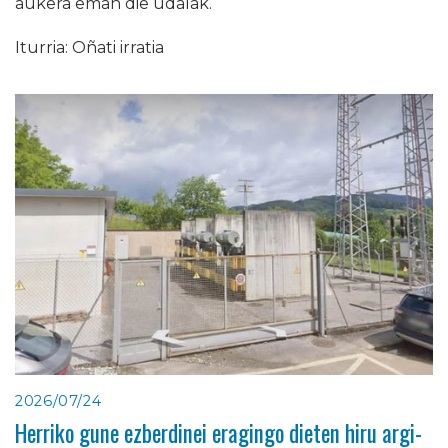
aukera eman die udalak.
Iturria: Oñati irratia
2026/07/24
Herriko gune ezberdinei eragingo dieten hiru argi-