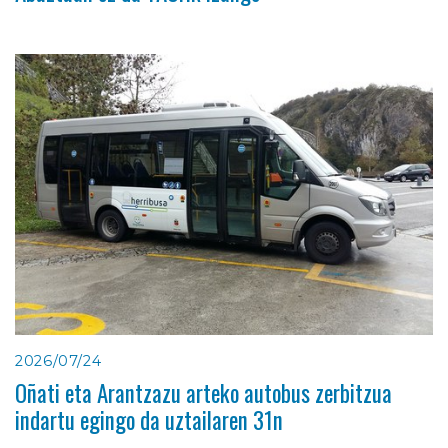
2026/07/24
Oñati eta Arantzazu arteko autobus zerbitzua
indartu egingo da uztailaren 31n