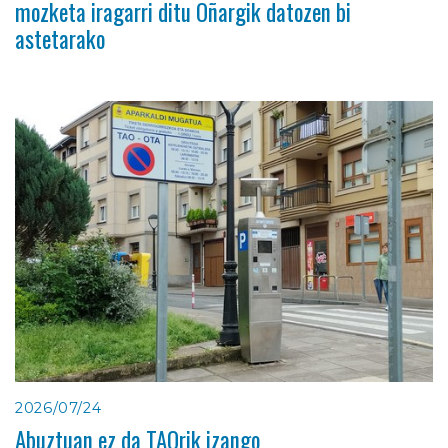
mozketa iragarri ditu Oñargik datozen bi
astetarako
2026/07/24
Abuztuan ez da TAOrik izango