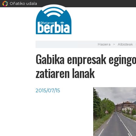
Oñatiko udala
Hasiera
Albisteak
Gabika enpresak egingo 
zatiaren lanak
2015/07/15