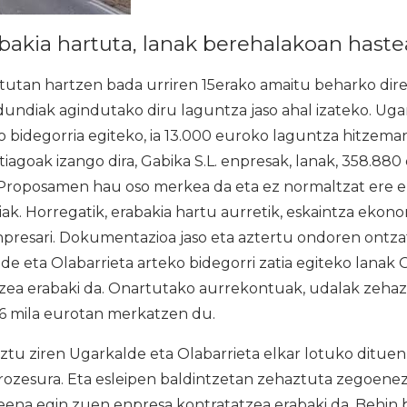
bakia hartuta, lanak berehalakoan haste
tan hartzen bada urriren 15erako amaitu beharko direla
undiak agindutako diru laguntza jaso ahal izateko. Uga
o bidegorria egiteko, ia 13.000 euroko laguntza hitzema
tiagoak izango dira, Gabika S.L. enpresak, lanak, 358.880
. Proposamen hau oso merkea da eta ez normaltzat ere
ak. Horregatik, erabakia hartu aurretik, eskaintza ekono
enpresari. Dokumentazioa jaso eta aztertu ondoren ontz
de eta Olabarrieta arteko bidegorri zatia egiteko lanak
eitzea erabaki da. Onartutako aurrekontuak, udalak zeha
56 mila eurotan merkatzen du.
tu ziren Ugarkalde eta Olabarrieta elkar lotuko dituen 
 prozesura. Eta esleipen baldintzetan zehaztuta zegoenez
na egin zuen enpresa kontratatzea erabaki da. Behin b