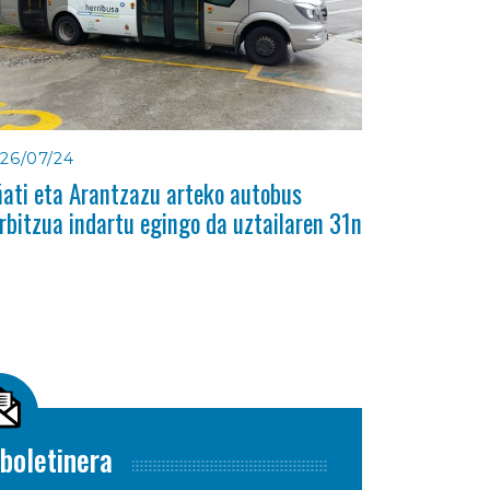
26/07/24
ati eta Arantzazu arteko autobus
rbitzua indartu egingo da uztailaren 31n
boletinera