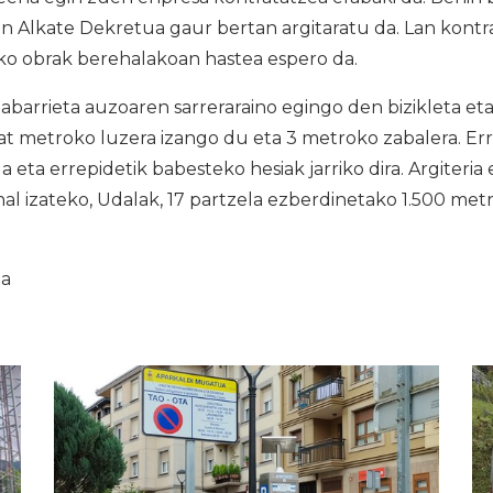
 Alkate Dekretua gaur bertan argitaratu da. Lan kontra
eko obrak berehalakoan hastea espero da.
abarrieta auzoaren sarreraraino egingo den bizikleta e
at metroko luzera izango du eta 3 metroko zabalera. Er
a eta errepidetik babesteko hesiak jarriko dira. Argiteria
hal izateko, Udalak, 17 partzela ezberdinetako 1.500 me
ia