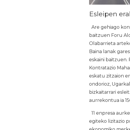
Esleipen era
Are gehiago kontu
baitzuen Foru Ald
Olabarrieta artek
Baina lanak gares
eskaini baitzuen
Kontratazio Mahai
eskatu zitzaion 
ondorioz, Ugarkal
bizkaitarrari esl
aurrekontua ia 1
11 enpresa aurkez
egiteko lizitazio
ekonomiko merkee