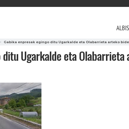
ALBI
Gabika enpresak egingo ditu Ugarkalde eta Olabarrieta arteko bide
ditu Ugarkalde eta Olabarrieta 