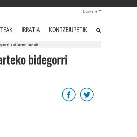
Euskara
STEAK
IRRATIA
KONTZEJUPETIK
gorri zatiaren lanak
arteko bidegorri