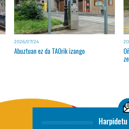
2026/07/24
20
Abuztuan ez da TAOrik izango
Oñ
ze
Harpidetu 