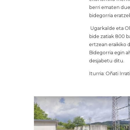
berri ematen duen
bidegorria eratz
Ugarkalde eta Ol
bide zatiak 800 b
ertzean eraikiko d
Bidegorria egin a
desjabetu ditu.
Iturria: Oñati Irrat