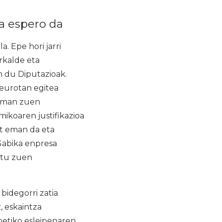
a espero da
. Epe hori jarri
rkalde eta
n du Diputazioak.
 eurotan egitea
 eman zuen
mikoaren justifikazioa
at eman da eta
 Gabika enpresa
ztu zuen
bidegorri zatia
, eskaintza
etiko esleipenaren