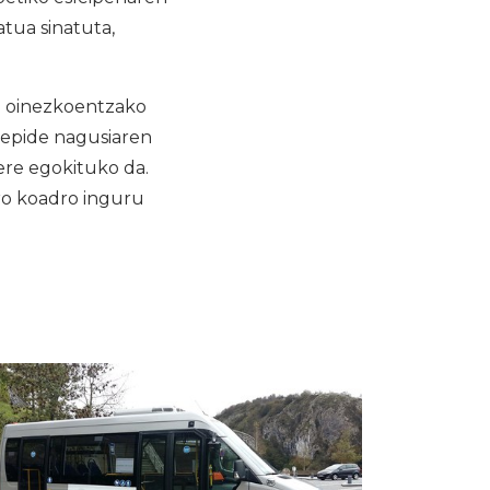
tua sinatuta,
ta oinezkoentzako
repide nagusiaren
 ere egokituko da.
tro koadro inguru