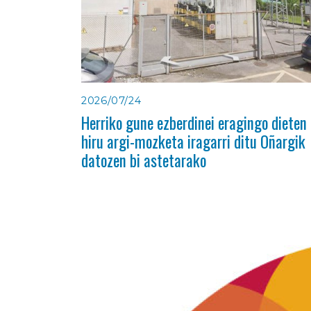
2026/07/24
Herriko gune ezberdinei eragingo dieten
hiru argi-mozketa iragarri ditu Oñargik
datozen bi astetarako