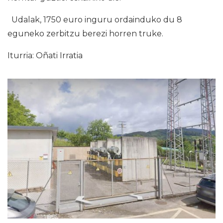
Udalak, 1750 euro inguru ordainduko du 8
eguneko zerbitzu berezi horren truke.
Iturria: Oñati Irratia