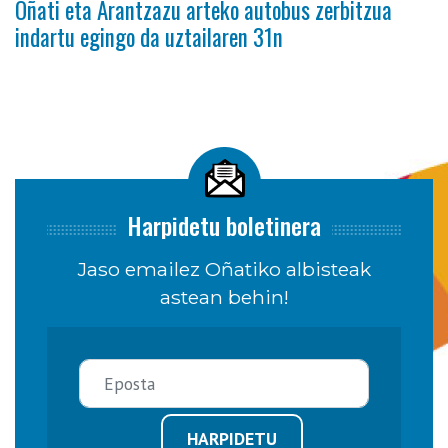
Oñati eta Arantzazu arteko autobus zerbitzua
indartu egingo da uztailaren 31n
Harpidetu boletinera
Jaso emailez Oñatiko albisteak
astean behin!
HARPIDETU