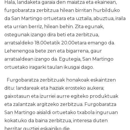
Hala, landaketa garaia den maiatza eta ekainean,
furgobaratza zerbitzua hilean birritan hurbilduko
da San Martingo ortuetara eta uztaila, abuztua, iraila
eta urrian berriz, hilean behin. Zita egunak,
ostegunak izango dira beti eta zerbitzua,
arratsaldeko 18.00etatik 20.00etara emango da.
Lehenengoa bete zen eta bigarrena, gaur
arratsaldean izango da. Egutegia, San Martingo
ortuetako iragarki taulan ikusgai dago.
Furgobaratza zerbitzuak honakoak eskaintzen
ditu: landareak eta haziak erosteko aukera;
gaixotasun eta izurriei aurre egiteko produktuak
eta zalantzak argitzeko zerbitzua. Furgobaratza
San Martingo aisialdi ortuetako txabola inguruan
kokatuko da baina zerbitzua, interesa duten
herritar guztiei eskainiko die.