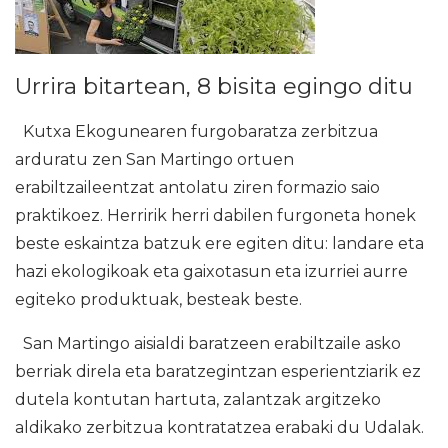
Urrira bitartean, 8 bisita egingo ditu
Kutxa Ekogunearen furgobaratza zerbitzua
arduratu zen San Martingo ortuen
erabiltzaileentzat antolatu ziren formazio saio
praktikoez. Herririk herri dabilen furgoneta honek
beste eskaintza batzuk ere egiten ditu: landare eta
hazi ekologikoak eta gaixotasun eta izurriei aurre
egiteko produktuak, besteak beste.
San Martingo aisialdi baratzeen erabiltzaile asko
berriak direla eta baratzegintzan esperientziarik ez
dutela kontutan hartuta, zalantzak argitzeko
aldikako zerbitzua kontratatzea erabaki du Udalak.