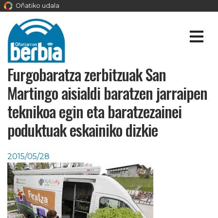
Oñatiko udala
Furgobaratza zerbitzuak San
Martingo aisialdi baratzen jarraipen
teknikoa egin eta baratzezainei
poduktuak eskainiko dizkie
2015/05/28