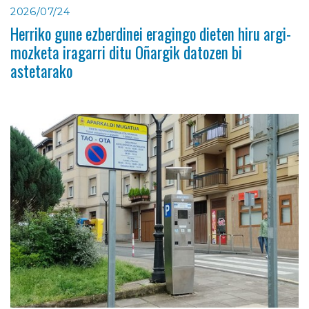
2026/07/24
Herriko gune ezberdinei eragingo dieten hiru argi-
mozketa iragarri ditu Oñargik datozen bi
astetarako