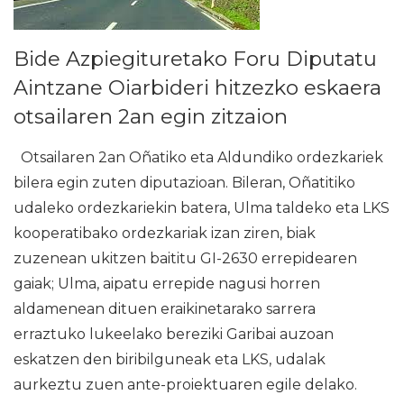
Bide Azpiegituretako Foru Diputatu
Aintzane Oiarbideri hitzezko eskaera
otsailaren 2an egin zitzaion
Otsailaren 2an Oñatiko eta Aldundiko ordezkariek
bilera egin zuten diputazioan. Bileran, Oñatitiko
udaleko ordezkariekin batera, Ulma taldeko eta LKS
kooperatibako ordezkariak izan ziren, biak
zuzenean ukitzen baititu GI-2630 errepidearen
gaiak; Ulma, aipatu errepide nagusi horren
aldamenean dituen eraikinetarako sarrera
erraztuko lukeelako bereziki Garibai auzoan
eskatzen den biribilguneak eta LKS, udalak
aurkeztu zuen ante-proiektuaren egile delako.