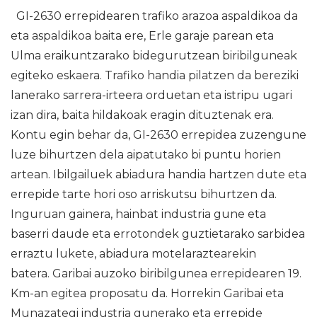
GI-2630 errepidearen trafiko arazoa aspaldikoa da
eta aspaldikoa baita ere, Erle garaje parean eta
Ulma eraikuntzarako bidegurutzean biribilguneak
egiteko eskaera. Trafiko handia pilatzen da bereziki
lanerako sarrera-irteera orduetan eta istripu ugari
izan dira, baita hildakoak eragin dituztenak era.
Kontu egin behar da, GI-2630 errepidea zuzengune
luze bihurtzen dela aipatutako bi puntu horien
artean. Ibilgailuek abiadura handia hartzen dute eta
errepide tarte hori oso arriskutsu bihurtzen da.
Inguruan gainera, hainbat industria gune eta
baserri daude eta errotondek guztietarako sarbidea
erraztu lukete, abiadura motelaraztearekin
batera. Garibai auzoko biribilgunea errepidearen 19.
Km-an egitea proposatu da. Horrekin Garibai eta
Munazategi industria gunerako eta errepide