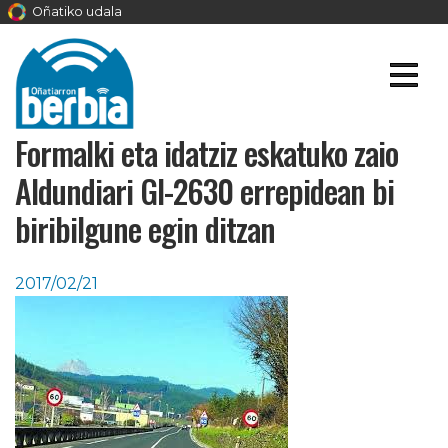
Oñatiko udala
Formalki eta idatziz eskatuko zaio
Aldundiari GI-2630 errepidean bi
biribilgune egin ditzan
2017/02/21