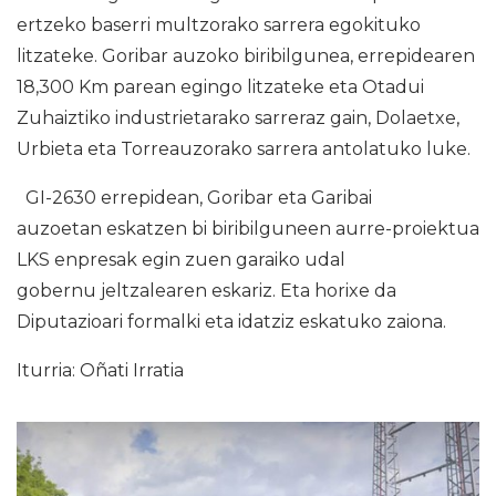
ertzeko baserri multzorako sarrera egokituko
litzateke. Goribar auzoko biribilgunea, errepidearen
18,300 Km parean egingo litzateke eta Otadui
Zuhaiztiko industrietarako sarreraz gain, Dolaetxe,
Urbieta eta Torreauzorako sarrera antolatuko luke.
GI-2630 errepidean, Goribar eta Garibai
auzoetan eskatzen bi biribilguneen aurre-proiektua
LKS enpresak egin zuen garaiko udal
gobernu jeltzalearen eskariz. Eta horixe da
Diputazioari formalki eta idatziz eskatuko zaiona.
Iturria: Oñati Irratia