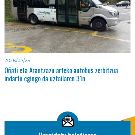
2026/07/24
Oñati eta Arantzazu arteko autobus zerbitzua
indartu egingo da uztailaren 31n
Harpidetu boletinera