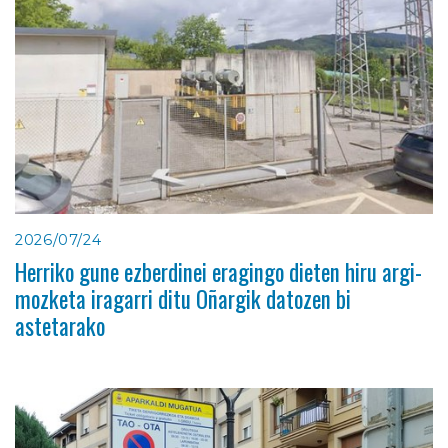
2026/07/24
Herriko gune ezberdinei eragingo dieten hiru argi-
mozketa iragarri ditu Oñargik datozen bi
astetarako