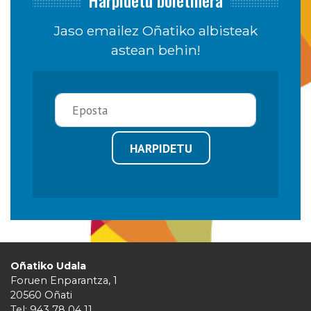
Jaso emailez Oñatiko albisteak
astean behin!
HARPIDETU
Oñatiko Udala
Foruen Enparantza, 1
20560 Oñati
Tel: 943 78 04 11