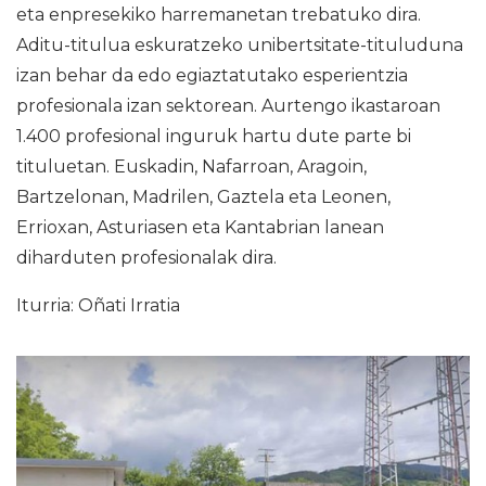
eta enpresekiko harremanetan trebatuko dira.
Aditu-titulua eskuratzeko unibertsitate-tituluduna
izan behar da edo egiaztatutako esperientzia
profesionala izan sektorean. Aurtengo ikastaroan
1.400 profesional inguruk hartu dute parte bi
tituluetan. Euskadin, Nafarroan, Aragoin,
Bartzelonan, Madrilen, Gaztela eta Leonen,
Errioxan, Asturiasen eta Kantabrian lanean
diharduten profesionalak dira.
Iturria: Oñati Irratia