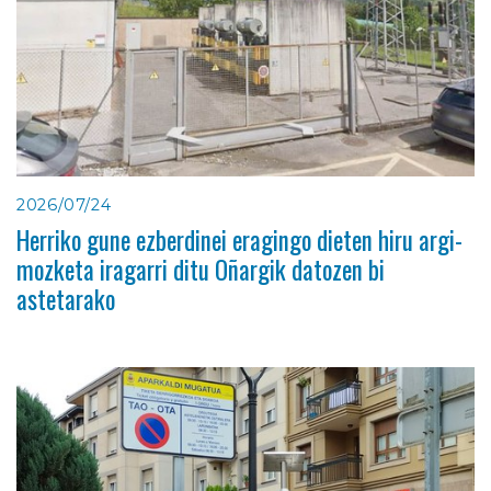
2026/07/24
Herriko gune ezberdinei eragingo dieten hiru argi-
mozketa iragarri ditu Oñargik datozen bi
astetarako