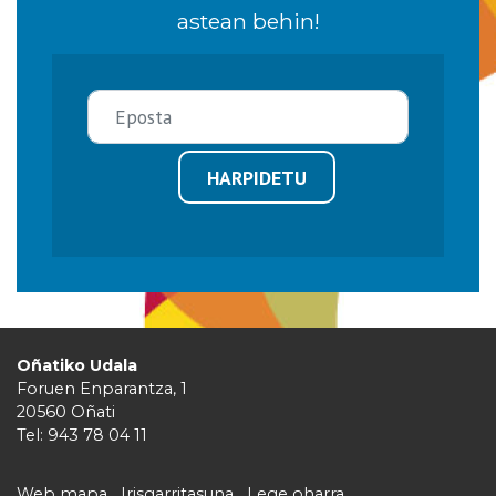
astean behin!
HARPIDETU
Oñatiko Udala
Foruen Enparantza, 1
20560 Oñati
Tel: 943 78 04 11
Web mapa
Irisgarritasuna
Lege oharra