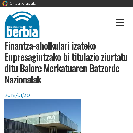
Oñatiko udala
Finantza-aholkulari izateko
Enpresagintzako bi titulazio ziurtatu
ditu Balore Merkatuaren Batzorde
Nazionalak
2018/01/30