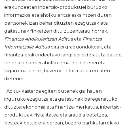
erakundeetan inbertsio-produktuei buruzko
informazioa eta aholkularitza eskaintzen duten
pertsonek izan behar dituzten ezagutzak eta
gaitasunak finkatzen ditu zuzentarau horrek.
Finantza Aholkularitzan Aditua
eta
Finantza
Informatzaile Aditua
dira bi graduondokoak, eta
finantza-erakundeetako langileei bideratuta daude,
lehena bezeroei aholku ematen dietenei eta
bigarrena, berriz, bezeroei informazioa ematen
dietenei.
Aditu-ikastaroa egiten dutenek gai hauen
inguruko ezagutza eta gaitasunak bereganatuko
dituzte: ekonomia eta finantza-merkatua, inbertsio-
produktuak, fiskalitatea eta araudia betetzea,
besteak beste; era berean, bezero partikularrekiko