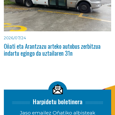
2026/07/24
Oñati eta Arantzazu arteko autobus zerbitzua
indartu egingo da uztailaren 31n
Harpidetu boletinera
Jaso emailez Oñatiko albisteak