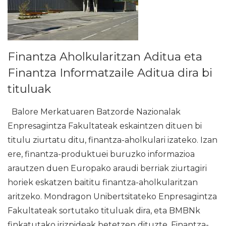
Finantza Aholkularitzan Aditua eta
Finantza Informatzaile Aditua dira bi
tituluak
Balore Merkatuaren Batzorde Nazionalak
Enpresagintza Fakultateak eskaintzen dituen bi
titulu ziurtatu ditu, finantza-aholkulari izateko. Izan
ere, finantza-produktuei buruzko informazioa
arautzen duen Europako araudi berriak ziurtagiri
horiek eskatzen baititu finantza-aholkularitzan
aritzeko. Mondragon Unibertsitateko Enpresagintza
Fakultateak sortutako tituluak dira, eta BMBNk
finkatutako irizpideak betetzen dituzte. Finantza-